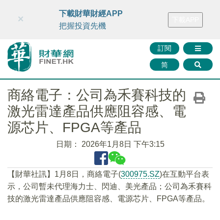
財華智庫網
FINTV
FINMETA
財華證券
媒體矩陣
下載財華財經APP
×
下載APP
智庫沙龍
聯絡我們
把握投資先機
訂閱
简
商絡電子：公司為禾賽科技的
激光雷達產品供應阻容感、電
源芯片、FPGA等產品
日期：
2026年1月8日 下午3:15
【財華社訊】1月8日，商絡電子(
300975.SZ
)在互動平台表
示，公司暫未代理海力士、閃迪、美光產品；公司為禾賽科
技的激光雷達產品供應阻容感、電源芯片、FPGA等產品。