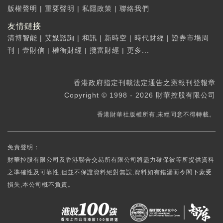
版權聲明
|
重要聲明
|
私隱政策
|
聯絡我們
友情鏈接
清博智能
|
艾媒諮詢
|
和訊
|
新時空
|
時代財經
|
證券市場周
刊
|
壹財信
|
權衡財經
|
攬富財經
|
更多...
香港政府指定刊載法定通告之憲報刊登報章
Copyright © 1998 - 2026 財華控股有限公司
香港財華社版權所有,未經同意不得轉載。
免責聲明：
財華控股有限公司及香港聯合交易所有限公司將盡力確保彼等所提供資料
之準確性及可靠性,但並不保證資料絕對無誤,資料如有錯漏而令閣下蒙受
損失,本公司概不負責。