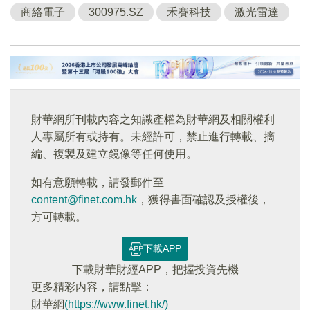
商絡電子
300975.SZ
禾賽科技
激光雷達
財華網所刊載內容之知識產權為財華網及相關權利
人專屬所有或持有。未經許可，禁止進行轉載、摘
編、複製及建立鏡像等任何使用。
如有意願轉載，請發郵件至
content@finet.com.hk
，獲得書面確認及授權後，
方可轉載。
下載APP
下載財華財經APP，把握投資先機
更多精彩内容，請點擊：
財華網
(https://www.finet.hk/)