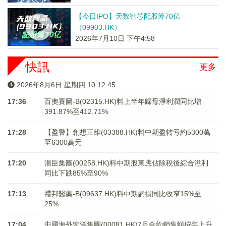
【今日IPO】天数智芯配股筹70亿
（09903.HK）
2026年7月10日 下午4:58
快訊
更多
2026年8月6日 星期四 10:12:46
17:36
百奧賽圖-B(02315.HK)料上半年歸母淨利潤同比增
391.87%至412.71%
17:28
【盈警】創想三維(03388.HK)料中期盈转亏約5300萬
至6300萬元
17:20
湯臣集團(00258.HK)料中期股東應佔除稅後綜合溢利
同比下跌85%至90%
17:13
禮邦醫藥-B(09637.HK)料中期虧損同比收窄15%至
25%
17:04
中國海外宏洋集團(00081.HK)7月合約銷售額按年上升