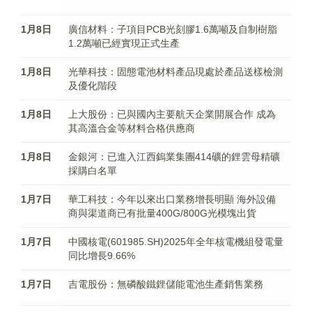
1月8日
廣信材料：子項目PCB光刻膠1.6萬噸及自制樹脂
1.2萬噸已經實現正式生產
1月8日
光華科技：固態電池材料產品現處於產品送樣檢測
及優化階段
1月8日
上大股份：已與國內主要航天企業開展合作 成為
其高溫合金等材料合格供應商
1月8日
金銀河：已進入江西鎢業集團414礦的鋰雲母精礦
採購白名單
1月7日
華工科技：今年以來出口業務增長明顯 海外設備
商與渠道商已有批量400G/800G光模塊出貨
1月7日
中國核電(601985.SH)2025年全年核電機組發電量
同比增長9.66%
1月7日
吉電股份：無磷酸鐵鋰儲能電池生產銷售業務