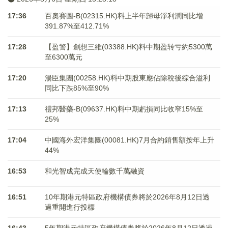
17:36
百奧賽圖-B(02315.HK)料上半年歸母淨利潤同比增
391.87%至412.71%
17:28
【盈警】創想三維(03388.HK)料中期盈转亏約5300萬
至6300萬元
17:20
湯臣集團(00258.HK)料中期股東應佔除稅後綜合溢利
同比下跌85%至90%
17:13
禮邦醫藥-B(09637.HK)料中期虧損同比收窄15%至
25%
17:04
中國海外宏洋集團(00081.HK)7月合約銷售額按年上升
44%
16:53
和光智成完成天使輪數千萬融資
16:51
10年期港元特區政府機構債券將於2026年8月12日透
過重開進行投標