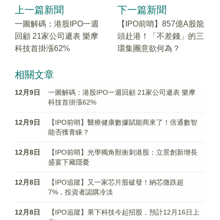
上一篇新聞
下一篇新聞
一圖解碼：港股IPO一週
【IPO前哨】857億A股龍
回顧 21家公司遞表 樂摩
頭赴港！「不差錢」的三
科技首掛漲62%
環集團意欲何為？
相關文章
12月9日
一圖解碼：港股IPO一週回顧 21家公司遞表 樂摩
科技首掛漲62%
12月9日
【IPO前哨】醫療健康數據賦能商來了！倍通數智
能否獲青睐？
12月8日
【IPO前哨】光學獨角獸衝刺港股：立景創新增長
盛宴下藏隱憂
12月8日
【IPO追蹤】又一家芯片股破發！納芯微跌超
7%，投資者認購冷淡
12月8日
【IPO追蹤】果下科技今起招股，預計12月16日上