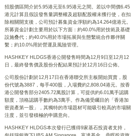
招股價區間介於5.95港元至6.95港元之間。若以中間價6.45
港元計算且假設發售量調整權及超額配股權未獲行使，在扣
除相關開支後，公司預計募集資金淨額約為14.264億港元。
所募資金計劃主要用於以下方面：約40.0%用於技術及基礎
設施叠代；約40.0%用於市場拓展與生態繫統合作夥伴關
繫；約10.0%用於營運及風險管理。
HASHKEY HLDGS香港公開發售時間為12月9日至12月12
日，最終發售價及股份分配結果預計於12月16日公佈。
公司股份計劃於12月17日在香港聯交所主板開始買賣，股
份代號為3887，每手400股，入場費約2,808.04港元。按香
港公開發售部分2405.72萬股計算，可提供約6.01萬手認購
額度，頂格認購手數約為3萬手。作為備受矚目的「香港加
密資產第一股」，其獨特的市場題材可能吸引較高的市場關
注度，並引發積極的申購意向。
HASHKEY HLDGS本次發行已獲得9家基石投資者支持，
包括瑞銀旗下UBS AM Singapore、富達基金、鼎晖投資旗