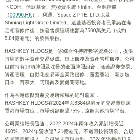
下CDH、信庭基金、無極資本旗下Infini、至源控股
（
00990.HK
）、利通、Space Z PTE. LTD.以及
Shining Light Grace Limited。這些基石投資者已承諾在滿
足相關條件後，按發售價認購總額為7500萬美元（或約
5.84億港元）的發售股份。
HASHKEY HLDGS是一家綜合性持牌數字資產公司，提供
持牌的數字資產交易促成、鏈上服務及資產管理服務。公司
目前持有13項牌照及注冊的全面牌照組合，涵蓋證券交易、
資產管理、自動化交易等全業務鏈條，覆蓋香港、新加坡、
日本、百慕大、阿聯酋及愛爾蘭等地。
作為香港虛擬資產交易所領域的絕對龍頭，
HASHKEY HLDGS在2024年以6384億港元的交易量穩居
香港市場首位，市場份額超過75%，遠超其他持牌平台。
公司業績增長迅速，2022-2024年兩年收入累計增長近
460%，2024年營收達7.21億港元。不過因技術研發、合規
佈局等高額投入，公司尚未實現盈利，2024年淨虧損11.9