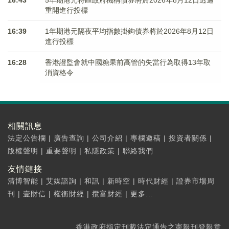
16:43
5年期港元特區政府機構債券將於2026年8月12日透過
重開進行投標
16:39
1年期港元隔夜平均指數掛鉤債券將於2026年8月12日
進行投標
16:28
香港證監會就中國糖果前高管的失當行為取得13年取
消資格令
相關訊息
法定公告欄
|
廣告查詢
|
公司介紹
|
專欄邀稿
|
投資者關係
|
版權聲明
|
重要聲明
|
私隱政策
|
聯絡我們
友情鏈接
清博智能
|
艾媒諮詢
|
和訊
|
新時空
|
時代財經
|
證券市場周
刊
|
壹財信
|
權衡財經
|
攬富財經
|
更多...
香港政府指定刊載法定通告之憲報刊登報章