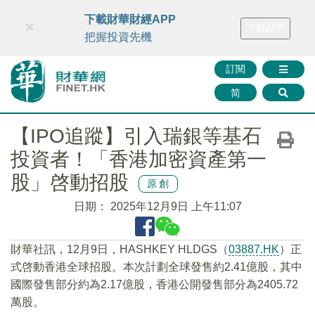
財華智庫網
FINTV
FINMETA
財華證券
媒體矩陣
下載財華財經APP
×
下載APP
智庫沙龍
聯絡我們
把握投資先機
訂閱
简
【IPO追蹤】引入瑞銀等基石
投資者！「香港加密資產第一
股」啓動招股
原創
日期：
2025年12月9日 上午11:07
財華社訊，12月9日，HASHKEY HLDGS（
03887.HK
）正
式啓動香港全球招股。本次計劃全球發售約2.41億股，其中
國際發售部分約為2.17億股，香港公開發售部分為2405.72
萬股。