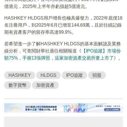
億港元，2025年上半年亦虧損超5億港元。
HASHKEY HLDGS用戶增長也極具爆發力，2022年底僅18
名注冊用戶，到2025年6月已增至144.69萬，且於往績記錄
期有資產客戶的留存率高達99.9%。
若希望進一步了解HASHKEY HLDGS的基本面解讀及業務
線分析，可查閱財華社過往相關報道《
【IPO追蹤】市場份
額75%，手握13張牌照，這家加密資產交易所要上市了
》。
HASHKEY
HLDGS
IPO追蹤
招股
數字貨幣
加密資產