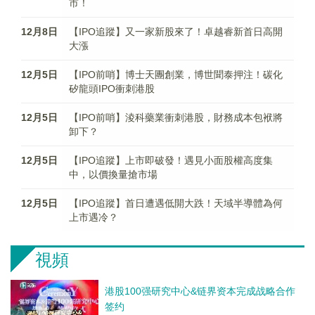
市！
12月8日
【IPO追蹤】又一家新股來了！卓越睿新首日高開
大漲
12月5日
【IPO前哨】博士天團創業，博世聞泰押注！碳化
矽龍頭IPO衝刺港股
12月5日
【IPO前哨】淩科藥業衝刺港股，財務成本包袱將
卸下？
12月5日
【IPO追蹤】上市即破發！遇見小面股權高度集
中，以價換量搶市場
12月5日
【IPO追蹤】首日遭遇低開大跌！天域半導體為何
上市遇冷？
視頻
港股100强研究中心&链界资本完成战略合作
签约