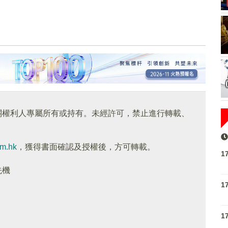
關權利人專屬所有或持有。未經許可，禁止進行轉載、
om.hk
，獲得書面確認及授權後，方可轉載。
1
先機
1
1