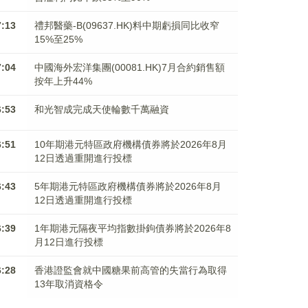
7:13
禮邦醫藥-B(09637.HK)料中期虧損同比收窄
15%至25%
7:04
中國海外宏洋集團(00081.HK)7月合約銷售額
按年上升44%
6:53
和光智成完成天使輪數千萬融資
6:51
10年期港元特區政府機構債券將於2026年8月
12日透過重開進行投標
6:43
5年期港元特區政府機構債券將於2026年8月
12日透過重開進行投標
6:39
1年期港元隔夜平均指數掛鉤債券將於2026年8
月12日進行投標
6:28
香港證監會就中國糖果前高管的失當行為取得
13年取消資格令