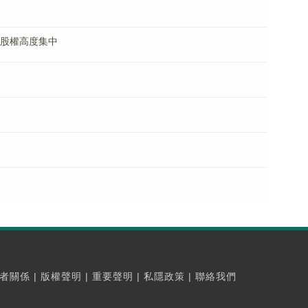
K)股權高度集中
者關係
|
版權聲明
|
重要聲明
|
私隱政策
|
聯絡我們