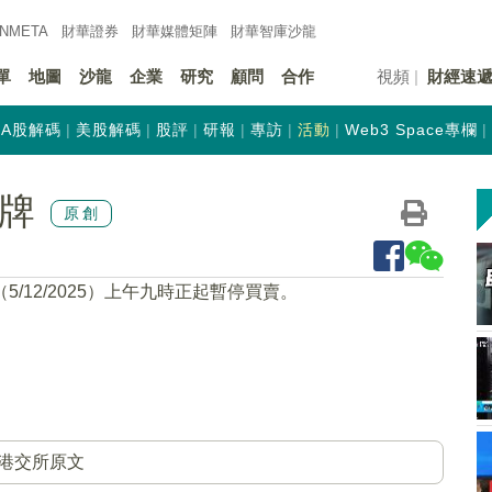
INMETA
財華證券
財華
媒體矩陣
財華
智庫沙龍
單
地圖
沙龍
企業
研究
顧問
合作
視頻
財經速
A股解碼
美股解碼
股評
研報
專訪
活動
Web3 Space專欄
停牌
原創
5/12/2025）上午九時正起暫停買賣。
港交所原文