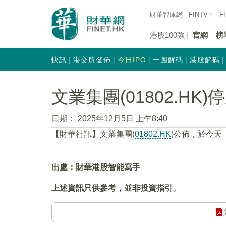
財華智庫網
FINTV
F
港股100強
官網
榜
快訊
港交所發佈
今日IPO
一圖解碼
港股解碼
文業集團(01802.HK)
日期：
2025年12月5日 上午8:40
【財華社訊】文業集團(
01802.HK
)公佈，於今天（
出處：財華港股智能寫手
上述資訊只供參考，並非投資指引。