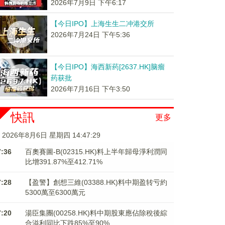
2026年7月9日 下午6:17
【今日IPO】上海生生二冲港交所
2026年7月24日 下午5:36
【今日IPO】海西新药[2637.HK]脑瘤
药获批
2026年7月16日 下午3:50
快訊
更多
2026年8月6日 星期四 14:47:30
7:36
百奧賽圖-B(02315.HK)料上半年歸母淨利潤同
比增391.87%至412.71%
7:28
【盈警】創想三維(03388.HK)料中期盈转亏約
5300萬至6300萬元
7:20
湯臣集團(00258.HK)料中期股東應佔除稅後綜
合溢利同比下跌85%至90%