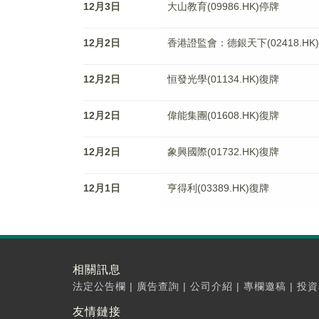
12月3日
大山教育(09986.HK)停牌
12月2日
香港證監會：德銀天下(02418.H
12月2日
恒發光學(01134.HK)復牌
12月2日
偉能集團(01608.HK)復牌
12月2日
象興國際(01732.HK)復牌
12月1日
亨得利(03389.HK)復牌
相關訊息
法定公告欄
|
廣告查詢
|
公司介紹
|
專欄邀稿
|
投資
友情鏈接