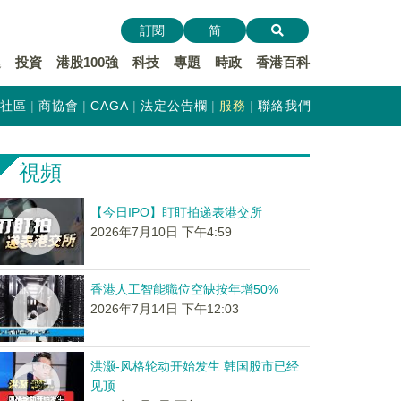
訂閱
简
遞
投資
港股100強
科技
專題
時政
香港百科
社區
商協會
CAGA
法定公告欄
服務
聯絡我們
視頻
【今日IPO】盯盯拍递表港交所
2026年7月10日 下午4:59
香港人工智能職位空缺按年增50%
2026年7月14日 下午12:03
洪灏-风格轮动开始发生 韩国股市已经
见顶