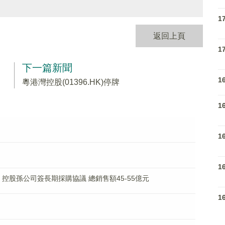
1
返回上頁
1
下一篇新聞
1
粵港灣控股(01396.HK)停牌
1
1
1
2% 控股孫公司簽長期採購協議 總銷售額45-55億元
1