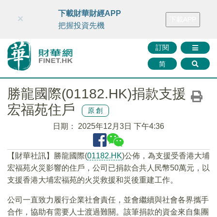
財華智庫網
FINTV
FINMETA
財華證券
媒體矩陣
下載財華財經APP
×
下載APP
智庫沙龍
聯絡我們
把握投資先機
訂閱
简
勝龍國際(01182.HK)捐款支援
宏福苑住戶
原創
日期：
2025年12月3日 下午4:36
【財華社訊】勝龍國際(
01182.HK
)公佈，為支援受香港大埔
宏福苑火災影響的住戶，公司已捐款合共人民幣50萬元，以
支援香港大埔宏福苑的火災救援和災後重建工作。
公司一直致力履行企業社會責任，並會繼續與社會各界攜手
合作，協助有需要人士渡過難關。該筆捐款的資金來自集團