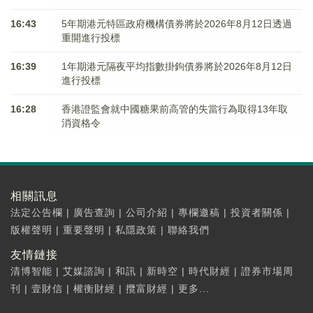
16:43
5年期港元特區政府機構債券將於2026年8月12日透過
重開進行投標
16:39
1年期港元隔夜平均指數掛鉤債券將於2026年8月12日
進行投標
16:28
香港證監會就中國糖果前高管的失當行為取得13年取
消資格令
相關訊息
法定公告欄
|
廣告查詢
|
公司介紹
|
專欄邀稿
|
投資者關係
|
版權聲明
|
重要聲明
|
私隱政策
|
聯絡我們
友情鏈接
清博智能
|
艾媒諮詢
|
和訊
|
新時空
|
時代財經
|
證券市場周
刊
|
壹財信
|
權衡財經
|
攬富財經
|
更多...