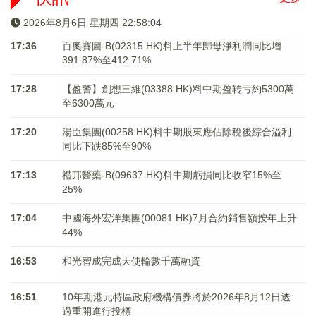
2026年8月6日 星期四 22:58:04
17:36
百奧賽圖-B(02315.HK)料上半年歸母淨利潤同比增
391.87%至412.71%
17:28
【盈警】創想三維(03388.HK)料中期盈转亏約5300萬
至6300萬元
17:20
湯臣集團(00258.HK)料中期股東應佔除稅後綜合溢利
同比下跌85%至90%
17:13
禮邦醫藥-B(09637.HK)料中期虧損同比收窄15%至
25%
17:04
中國海外宏洋集團(00081.HK)7月合約銷售額按年上升
44%
16:53
和光智成完成天使輪數千萬融資
16:51
10年期港元特區政府機構債券將於2026年8月12日透
過重開進行投標