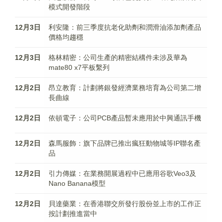
模式開發階段
12月3日
利安隆：前三季度抗老化助劑和潤滑油添加劑產品
價格均趨穩
12月3日
格林精密：公司生產的精密結構件未涉及華為
mate80 x7平板繫列
12月2日
昂立教育：計劃將銀發經濟業務培育為公司第二增
長曲線
12月2日
依頓電子：公司PCB產品暫未應用於中興通訊手機
12月2日
森馬服飾：旗下品牌已推出瘋狂動物城等IP聯名產
品
12月2日
引力傳媒：在業務開展過程中已應用谷歌Veo3及
Nano Banana模型
12月2日
貝達藥業：在香港聯交所發行股份並上市的工作正
按計劃推進當中