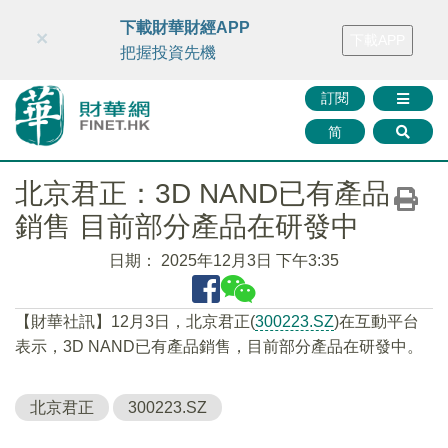
財華智庫網
FINTV
FINMETA
財華證券
媒體矩陣
下載財華財經APP
×
下載APP
智庫沙龍
聯絡我們
把握投資先機
訂閱
简
北京君正：3D NAND已有產品
銷售 目前部分產品在研發中
日期：
2025年12月3日 下午3:35
【財華社訊】12月3日，北京君正(
300223.SZ
)在互動平台
表示，3D NAND已有產品銷售，目前部分產品在研發中。
北京君正
300223.SZ