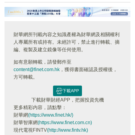
財華網所刊載內容之知識產權為財華網及相關權利
人專屬所有或持有。未經許可，禁止進行轉載、摘
編、複製及建立鏡像等任何使用。
如有意願轉載，請發郵件至
content@finet.com.hk
，獲得書面確認及授權後，
方可轉載。
下載APP
下載財華財經APP，把握投資先機
更多精彩内容，請點擊：
財華網
(https://www.finet.hk/)
財華智庫網
(https://www.finet.com.cn)
現代電視FINTV
(http://www.fintv.hk)