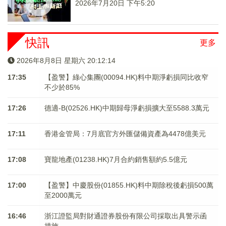
2026年7月20日 下午5:20
快訊
更多
2026年8月8日 星期六 20:12:14
17:35
【盈警】綠心集團(00094.HK)料中期淨虧損同比收窄
不少於85%
17:26
德適-B(02526.HK)中期歸母淨虧損擴大至5588.3萬元
17:11
香港金管局：7月底官方外匯儲備資產為4478億美元
17:08
寶龍地產(01238.HK)7月合約銷售額約5.5億元
17:00
【盈警】中慶股份(01855.HK)料中期除稅後虧損500萬
至2000萬元
16:46
浙江證監局對財通證券股份有限公司採取出具警示函