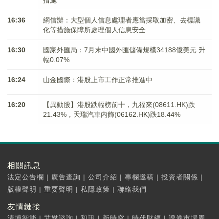
措施
16:36
網信辦：大型個人信息處理者應當採取加密、去標識
化等措施保障所處理個人信息安全
16:30
國家外匯局：7月末中國外匯儲備規模34188億美元 升
幅0.07%
16:24
山金國際：港股上市工作正常推進中
16:20
【異動股】港股跌幅榜前十，九福來(08611.HK)跌
21.43%，天瑞汽車内飾(06162.HK)跌18.44%
相關訊息
法定公告欄
|
廣告查詢
|
公司介紹
|
專欄邀稿
|
投資者關係
|
版權聲明
|
重要聲明
|
私隱政策
|
聯絡我們
友情鏈接
清博智能
|
艾媒諮詢
|
和訊
|
新時空
|
時代財經
|
證券市場周