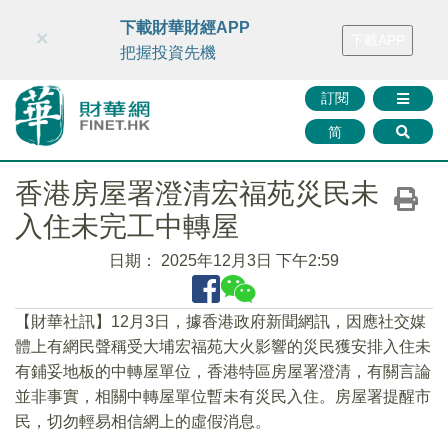
財華智庫網
FINTV
FINMETA
財華證券
媒體矩陣
下載財華財經APP
×
下載APP
智庫沙龍
聯絡我們
把握投資先機
訂閱
简
香港房屋署澄清宏福苑災民未
入住未完工中轉屋
日期：
2025年12月3日 下午2:59
【財華社訊】12月3日，據香港政府新聞網訊，因應社交媒
體上有網民聲稱受大埔宏福苑大火影響的災民獲安排入住未
有鋪妥地板的中轉屋單位，香港特區房屋署澄清，有關言論
並非事實，相關中轉屋單位暫未有災民入住。房屋署提醒市
民，切勿輕易相信網上的虛假消息。