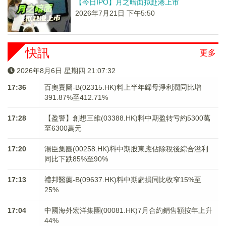
【今日IPO】月之暗面拟赴港上市
2026年7月21日 下午5:50
快訊
更多
2026年8月6日 星期四 21:07:32
17:36
百奧賽圖-B(02315.HK)料上半年歸母淨利潤同比增
391.87%至412.71%
17:28
【盈警】創想三維(03388.HK)料中期盈转亏約5300萬
至6300萬元
17:20
湯臣集團(00258.HK)料中期股東應佔除稅後綜合溢利
同比下跌85%至90%
17:13
禮邦醫藥-B(09637.HK)料中期虧損同比收窄15%至
25%
17:04
中國海外宏洋集團(00081.HK)7月合約銷售額按年上升
44%