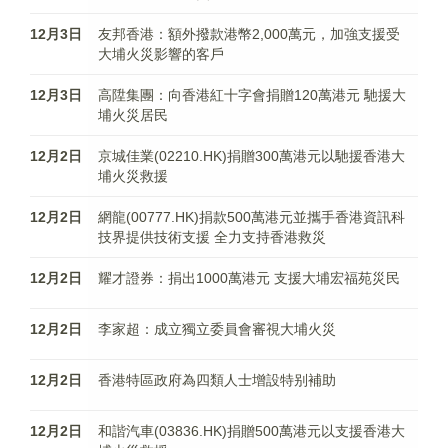
12月3日
友邦香港：額外撥款港幣2,000萬元，加強支援受
大埔火災影響的客戶
12月3日
高陞集團：向香港紅十字會捐贈120萬港元 馳援大
埔火災居民
12月2日
京城佳業(02210.HK)捐贈300萬港元以馳援香港大
埔火災救援
12月2日
網龍(00777.HK)捐款500萬港元並攜手香港資訊科
技界提供技術支援 全力支持香港救災
12月2日
耀才證券：捐出1000萬港元 支援大埔宏福苑災民
12月2日
李家超：成立獨立委員會審視大埔火災
12月2日
香港特區政府為四類人士增設特别補助
12月2日
和諧汽車(03836.HK)捐贈500萬港元以支援香港大