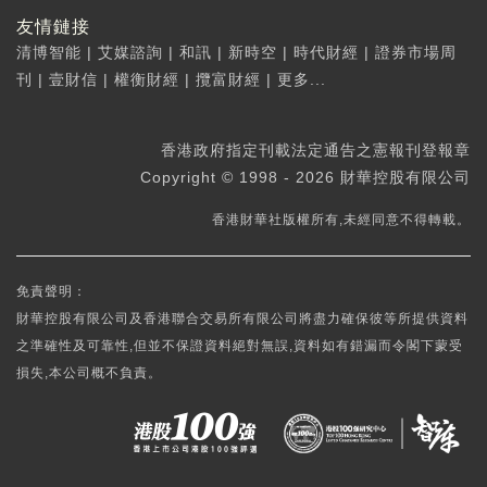
友情鏈接
清博智能
|
艾媒諮詢
|
和訊
|
新時空
|
時代財經
|
證券市場周
刊
|
壹財信
|
權衡財經
|
攬富財經
|
更多...
香港政府指定刊載法定通告之憲報刊登報章
Copyright © 1998 - 2026 財華控股有限公司
香港財華社版權所有,未經同意不得轉載。
免責聲明：
財華控股有限公司及香港聯合交易所有限公司將盡力確保彼等所提供資料
之準確性及可靠性,但並不保證資料絕對無誤,資料如有錯漏而令閣下蒙受
損失,本公司概不負責。