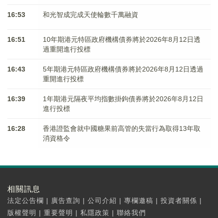
16:53
和光智成完成天使輪數千萬融資
16:51
10年期港元特區政府機構債券將於2026年8月12日透
過重開進行投標
16:43
5年期港元特區政府機構債券將於2026年8月12日透過
重開進行投標
16:39
1年期港元隔夜平均指數掛鉤債券將於2026年8月12日
進行投標
16:28
香港證監會就中國糖果前高管的失當行為取得13年取
消資格令
相關訊息
法定公告欄
|
廣告查詢
|
公司介紹
|
專欄邀稿
|
投資者關係
|
版權聲明
|
重要聲明
|
私隱政策
|
聯絡我們