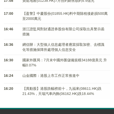
17:08
寶龍地產(01238.HK)7月合約銷售額約5.5億元
17:00
【盈警】中慶股份(01855.HK)料中期除稅後虧損500萬
至2000萬元
16:46
浙江證監局對財通證券股份有限公司採取出具警示函
措施
16:36
網信辦：大型個人信息處理者應當採取加密、去標識
化等措施保障所處理個人信息安全
16:30
國家外匯局：7月末中國外匯儲備規模34188億美元 升
幅0.07%
16:24
山金國際：港股上市工作正常推進中
16:20
【異動股】港股跌幅榜前十，九福來(08611.HK)跌
21.43%，天瑞汽車内飾(06162.HK)跌18.44%