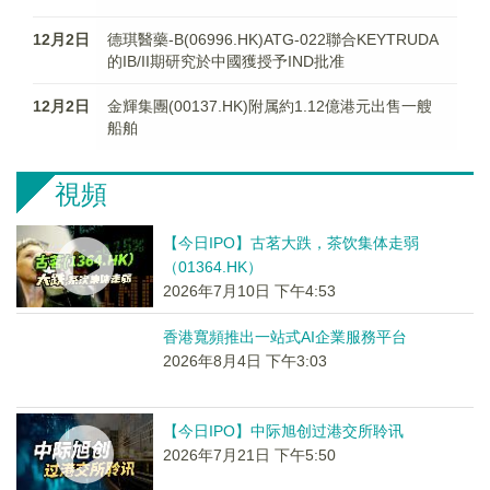
12月2日
德琪醫藥-B(06996.HK)ATG-022聯合KEYTRUDA
的IB/II期研究於中國獲授予IND批准
12月2日
金輝集團(00137.HK)附属約1.12億港元出售一艘
船舶
視頻
【今日IPO】古茗大跌，茶饮集体走弱
（01364.HK）
2026年7月10日 下午4:53
香港寬頻推出一站式AI企業服務平台
2026年8月4日 下午3:03
【今日IPO】中际旭创过港交所聆讯
2026年7月21日 下午5:50