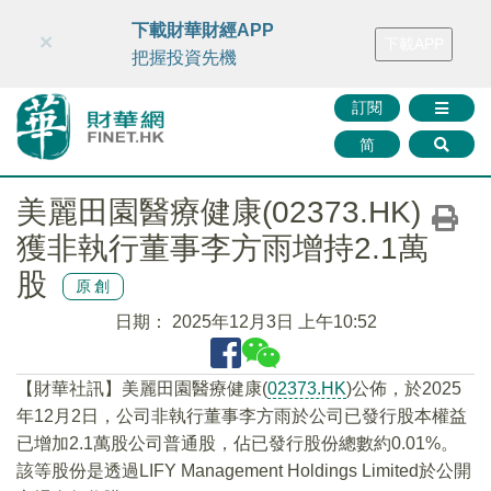
財華智庫網
FINTV
FINMETA
財華證券
媒體矩陣
下載財華財經APP
×
下載APP
智庫沙龍
聯絡我們
把握投資先機
訂閱
简
美麗田園醫療健康(02373.HK)
獲非執行董事李方雨增持2.1萬
股
原創
日期：
2025年12月3日 上午10:52
【財華社訊】美麗田園醫療健康(
02373.HK
)公佈，於2025
年12月2日，公司非執行董事李方雨於公司已發行股本權益
已增加2.1萬股公司普通股，佔已發行股份總數約0.01%。
該等股份是透過LIFY Management Holdings Limited於公開