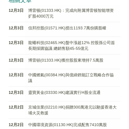
相關文章
12月3日
博雷顿(01333.HK)：完成向附属博雷顿智能增资
扩股4000万元
12月3日
信邦控股(01571.HK)授出1193.7萬份購股權
12月3日
龍蟠科技(02465.HK)盤中漲超12% 控股孫公司簽
長期採購協議 總銷售額45-55億元
12月3日
博雷頓(01333.HK)獲控股股東增持7.5萬股
12月3日
中國燃氣(00384.HK)與億緯鋰能訂立戰略合作協
議
12月3日
靈寶黃金(03330.HK)建議實行H股全流通
12月2日
京城佳業(02210.HK)捐贈300萬港元以馳援香港大
埔火災救援
12月2日
中國環境資源(01130.HK)完成配售7410萬股