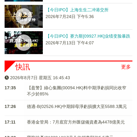
【今日IPO】上海生生二冲港交所
2026年7月24日 下午5:36
【今日IPO】赛力斯[09927.HK]业绩变脸暴跌
2026年7月13日 下午4:07
快訊
更多
2026年8月7日 星期五 16:45:44
17:35
【盈警】綠心集團(00094.HK)料中期淨虧損同比收窄
不少於85%
17:26
德適-B(02526.HK)中期歸母淨虧損擴大至5588.3萬元
17:11
香港金管局：7月底官方外匯儲備資產為4478億美元