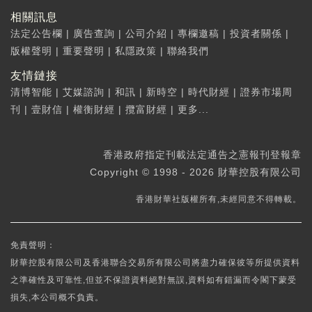
相關訊息
法定公告欄
|
廣告查詢
|
公司介紹
|
專欄邀稿
|
投資者關係
|
版權聲明
|
重要聲明
|
私隱政策
|
聯絡我們
友情鏈接
清博智能
|
艾媒諮詢
|
和訊
|
新時空
|
時代財經
|
證券市場周
刊
|
壹財信
|
權衡財經
|
攬富財經
|
更多...
香港政府指定刊載法定通告之憲報刊登報章
Copyright © 1998 - 2026 財華控股有限公司
香港財華社版權所有,未經同意不得轉載。
免責聲明：
財華控股有限公司及香港聯合交易所有限公司將盡力確保彼等所提供資料
之準確性及可靠性,但並不保證資料絕對無誤,資料如有錯漏而令閣下蒙受
損失,本公司概不負責。