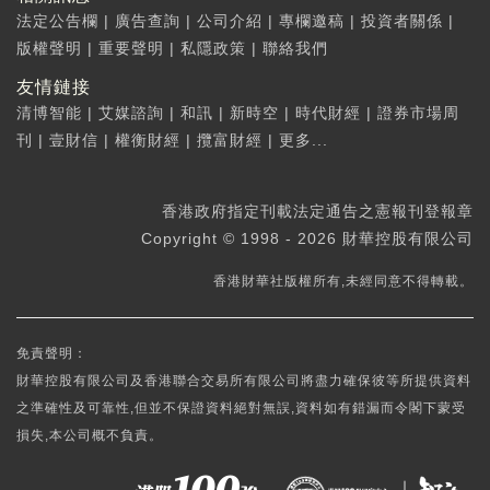
法定公告欄
|
廣告查詢
|
公司介紹
|
專欄邀稿
|
投資者關係
|
版權聲明
|
重要聲明
|
私隱政策
|
聯絡我們
友情鏈接
清博智能
|
艾媒諮詢
|
和訊
|
新時空
|
時代財經
|
證券市場周
刊
|
壹財信
|
權衡財經
|
攬富財經
|
更多...
香港政府指定刊載法定通告之憲報刊登報章
Copyright © 1998 - 2026 財華控股有限公司
香港財華社版權所有,未經同意不得轉載。
免責聲明：
財華控股有限公司及香港聯合交易所有限公司將盡力確保彼等所提供資料
之準確性及可靠性,但並不保證資料絕對無誤,資料如有錯漏而令閣下蒙受
損失,本公司概不負責。