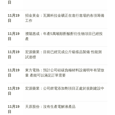
日
11月19
招金黃金：瓦圖科拉金礦正在進行進場的各項籌備
日
工作
11月19
濮陽惠成：年產5萬噸順酐酸酐衍生物項目已經投
日
產
11月19
宏源藥業：目前已經完成公斤級樣品製備 性能測
日
試達標
11月19
東方電熱：預計公司硅碳負極材料設備明年有望放
日
量 產能可以滿足訂單需要
11月19
宏源藥業：公司鋰電添加劑項目正處於規劃建設中
日
11月19
天原股份：沒有生產電解液產品
日