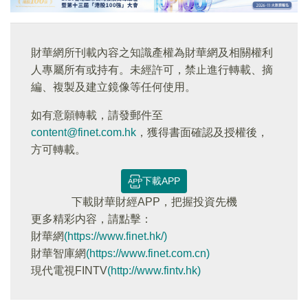
財華網所刊載內容之知識產權為財華網及相關權利
人專屬所有或持有。未經許可，禁止進行轉載、摘
編、複製及建立鏡像等任何使用。
如有意願轉載，請發郵件至
content@finet.com.hk
，獲得書面確認及授權後，
方可轉載。
下載APP
下載財華財經APP，把握投資先機
更多精彩内容，請點擊：
財華網
(https://www.finet.hk/)
財華智庫網
(https://www.finet.com.cn)
現代電視FINTV
(http://www.fintv.hk)