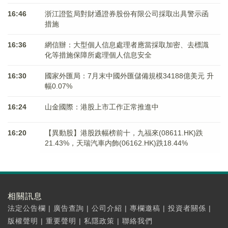
16:46
浙江證監局對財通證券股份有限公司採取出具警示函
措施
16:36
網信辦：大型個人信息處理者應當採取加密、去標識
化等措施保障所處理個人信息安全
16:30
國家外匯局：7月末中國外匯儲備規模34188億美元 升
幅0.07%
16:24
山金國際：港股上市工作正常推進中
16:20
【異動股】港股跌幅榜前十，九福來(08611.HK)跌
21.43%，天瑞汽車内飾(06162.HK)跌18.44%
相關訊息
法定公告欄
|
廣告查詢
|
公司介紹
|
專欄邀稿
|
投資者關係
|
版權聲明
|
重要聲明
|
私隱政策
|
聯絡我們