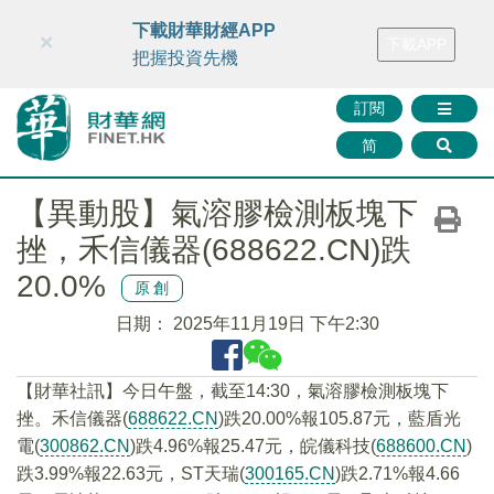
財華智庫網
FINTV
FINMETA
財華證券
媒體矩陣
下載財華財經APP
×
下載APP
智庫沙龍
聯絡我們
把握投資先機
訂閱
简
【異動股】氣溶膠檢測板塊下
挫，禾信儀器(688622.CN)跌
20.0%
原創
日期：
2025年11月19日 下午2:30
【財華社訊】今日午盤，截至14:30，氣溶膠檢測板塊下
挫。禾信儀器(
688622.CN
)跌20.00%報105.87元，藍盾光
電(
300862.CN
)跌4.96%報25.47元，皖儀科技(
688600.CN
)
跌3.99%報22.63元，ST天瑞(
300165.CN
)跌2.71%報4.66