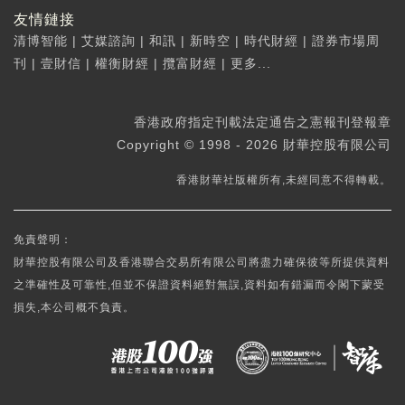
友情鏈接
清博智能
|
艾媒諮詢
|
和訊
|
新時空
|
時代財經
|
證券市場周
刊
|
壹財信
|
權衡財經
|
攬富財經
|
更多...
香港政府指定刊載法定通告之憲報刊登報章
Copyright © 1998 - 2026 財華控股有限公司
香港財華社版權所有,未經同意不得轉載。
免責聲明：
財華控股有限公司及香港聯合交易所有限公司將盡力確保彼等所提供資料
之準確性及可靠性,但並不保證資料絕對無誤,資料如有錯漏而令閣下蒙受
損失,本公司概不負責。