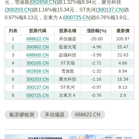
元，雪迪龍(
002658.CN
)跌1.32%報8.94元，聚光科技
(
300203.CN
)跌1.16%報15.34元，ST先河(
300137.CN
)跌
0.97%報8.13元，京東方Ａ(
000725.CN
)跌0.76%報3.9元。
列表
股票代碼
股票名稱
漲跌幅(%)
最新價
1
688622.CN
禾信儀器
-20.00
105.87
2
300862.CN
藍盾光電
-4.96
25.47
3
688600.CN
皖儀科技
-3.99
22.63
4
300165.CN
ST天瑞
-2.71
4.66
5
002658.CN
雪迪龍
-1.32
8.94
6
300203.CN
聚光科技
-1.16
15.34
7
300137.CN
ST先河
-0.97
8.13
8
000725.CN
京東方Ａ
-0.76
3.9
氣溶膠檢測
禾信儀器
688622.CN