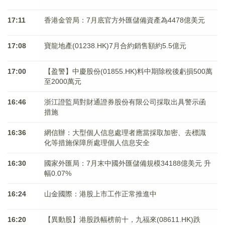
17:11
香港金管局：7月底官方外匯儲備資產為4478億美元
17:08
寶龍地產(01238.HK)7月合約銷售額約5.5億元
17:00
【盈警】中慶股份(01855.HK)料中期除稅後虧損500萬
至2000萬元
16:46
浙江證監局對財通證券股份有限公司採取出具警示函
措施
16:36
網信辦：大型個人信息處理者應當採取加密、去標識
化等措施保障所處理個人信息安全
16:30
國家外匯局：7月末中國外匯儲備規模34188億美元 升
幅0.07%
16:24
山金國際：港股上市工作正常推進中
16:20
【異動股】港股跌幅榜前十，九福來(08611.HK)跌