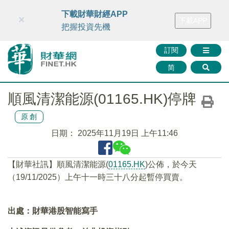
財華智庫網
FINTV
FINMETA
財華證券
媒體矩陣
下載財華財經APP
×
下載APP
智庫沙龍
聯絡我們
把握投資先機
訂閱
简
順風清潔能源(01165.HK)停牌
原創
日期：
2025年11月19日 上午11:46
【財華社訊】順風清潔能源(
01165.HK
)公佈，於今天
（19/11/2025）上午十一時三十八分起暫停買賣。
出處：財華港股智能寫手