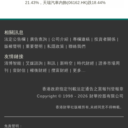
21.43%，天瑞汽車内飾(06162.HK)跌18.44%
相關訊息
法定公告欄
|
廣告查詢
|
公司介紹
|
專欄邀稿
|
投資者關係
|
版權聲明
|
重要聲明
|
私隱政策
|
聯絡我們
友情鏈接
清博智能
|
艾媒諮詢
|
和訊
|
新時空
|
時代財經
|
證券市場周
刊
|
壹財信
|
權衡財經
|
攬富財經
|
更多...
香港政府指定刊載法定通告之憲報刊登報章
Copyright © 1998 - 2026 財華控股有限公司
香港財華社版權所有,未經同意不得轉載。
免責聲明：