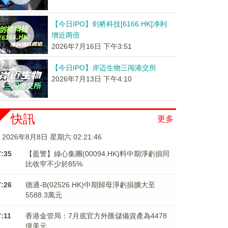
【今日IPO】剑桥科技[6166.HK]净利
增近两倍
2026年7月16日 下午3:51
【今日IPO】岸迈生物三闯港交所
2026年7月13日 下午4:10
快訊
更多
2026年8月8日 星期六 02:21:46
7:35
【盈警】綠心集團(00094.HK)料中期淨虧損同
比收窄不少於85%
7:26
德適-B(02526.HK)中期歸母淨虧損擴大至
5588.3萬元
7:11
香港金管局：7月底官方外匯儲備資產為4478
億美元