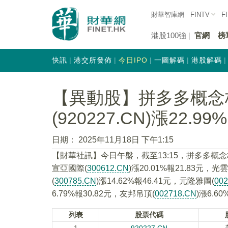
財華智庫網
FINTV
F
港股100強
官網
榜
快訊
港交所發佈
今日IPO
一圖解碼
港股解碼
【異動股】拼多多概念
(920227.CN)漲22.99%
日期：
2025年11月18日 下午1:15
【財華社訊】今日午盤，截至13:15，拼多多概
宣亞國際(
300612.CN
)漲20.01%報21.83元，光
(
300785.CN
)漲14.62%報46.41元，元隆雅圖(
00
6.79%報30.82元，友邦吊頂(
002718.CN
)漲6.6
列表
股票代碼
1
920227.CN