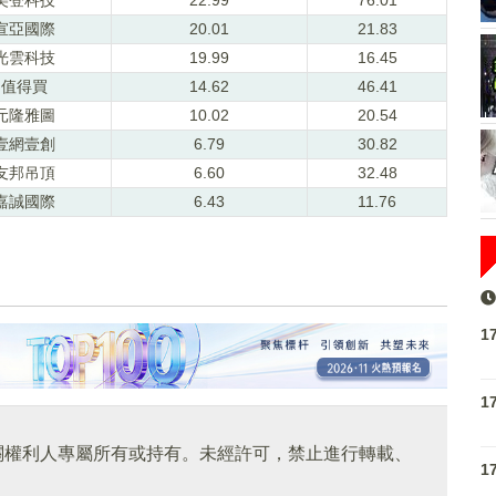
宣亞國際
20.01
21.83
光雲科技
19.99
16.45
值得買
14.62
46.41
元隆雅圖
10.02
20.54
壹網壹創
6.79
30.82
友邦吊頂
6.60
32.48
嘉誠國際
6.43
11.76
1
1
關權利人專屬所有或持有。未經許可，禁止進行轉載、
1