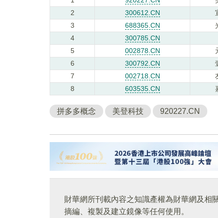
2
300612.CN
3
688365.CN
4
300785.CN
5
002878.CN
6
300792.CN
7
002718.CN
8
603535.CN
拼多多概念
美登科技
920227.CN
財華網所刊載內容之知識產權為財華網及相
摘編、複製及建立鏡像等任何使用。