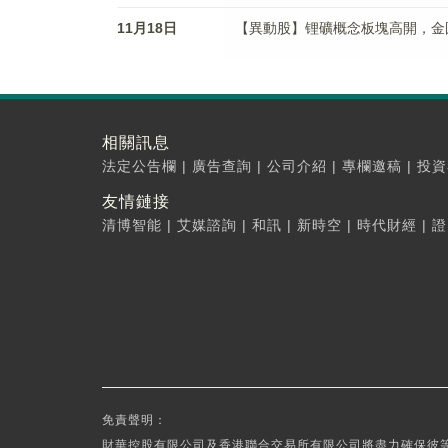
11月18日
【異動股】锂礦概念板塊高開，金圓股份(
相關訊息
法定公告欄
|
廣告查詢
|
公司介紹
|
專欄邀稿
|
投資
友情鏈接
清博智能
|
艾媒諮詢
|
和訊
|
新時空
|
時代財經
|
證
免責聲明：
財華控股有限公司及香港聯合交易所有限公司將盡力確保彼等