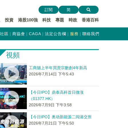
訂閱
简
遞
投資
港股100強
科技
專題
時政
香港百科
社區
商協會
CAGA
法定公告欄
服務
聯絡我們
視頻
工商舖上半年買賣宗數創4年新高
2026年7月14日 下午5:43
【今日IPO】鼎泰高科首日微涨
（01377.HK）
2026年7月9日 下午3:58
【今日IPO】奥动新能源二闯港交所
2026年7月21日 下午5:50