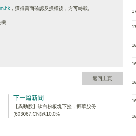
om.hk
，獲得書面確認及授權後，方可轉載。
1
先機
1
1
1
返回上頁
1
下一篇新聞
1
【異動股】钛白粉板塊下挫，振華股份
(603067.CN)跌10.0%
1