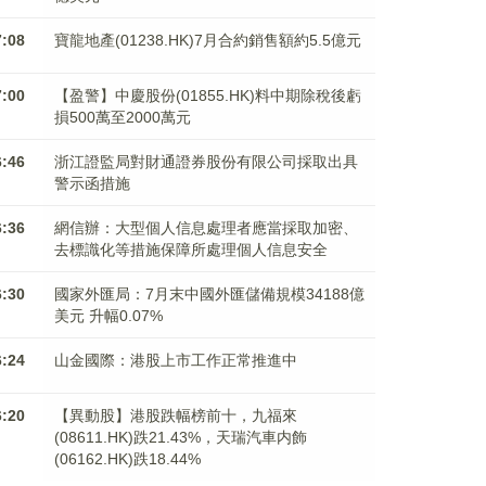
7:08
寶龍地產(01238.HK)7月合約銷售額約5.5億元
7:00
【盈警】中慶股份(01855.HK)料中期除稅後虧
損500萬至2000萬元
6:46
浙江證監局對財通證券股份有限公司採取出具
警示函措施
6:36
網信辦：大型個人信息處理者應當採取加密、
去標識化等措施保障所處理個人信息安全
6:30
國家外匯局：7月末中國外匯儲備規模34188億
美元 升幅0.07%
6:24
山金國際：港股上市工作正常推進中
6:20
【異動股】港股跌幅榜前十，九福來
(08611.HK)跌21.43%，天瑞汽車内飾
(06162.HK)跌18.44%