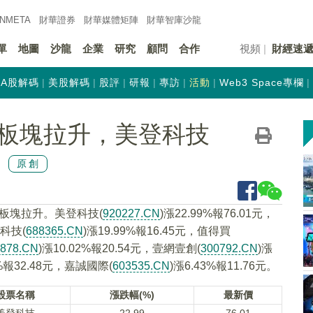
INMETA
財華證券
財華
媒體矩陣
財華
智庫沙龍
單
地圖
沙龍
企業
研究
顧問
合作
視頻
財經速
A股解碼
美股解碼
股評
研報
專訪
活動
Web3 Space專欄
板塊拉升，美登科技
原創
念板塊拉升。美登科技(
920227.CN
)漲22.99%報76.01元，
雲科技(
688365.CN
)漲19.99%報16.45元，值得買
2878.CN
)漲10.02%報20.54元，壹網壹創(
300792.CN
)漲
0%報32.48元，嘉誠國際(
603535.CN
)漲6.43%報11.76元。
股票名稱
漲跌幅(%)
最新價
美登科技
22.99
76.01