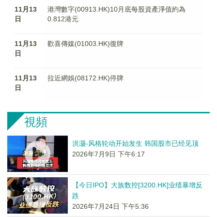
11月13
港灣數字(00913.HK)10月底每股資產淨值約為
日
0.812港元
11月13
歡喜傳媒(01003.HK)復牌
日
11月13
拉近網娛(08172.HK)停牌
日
視頻
洪灏-风格轮动开始发生 韩国股市已经见顶
2026年7月9日 下午6:17
【今日IPO】大族数控[3200.HK]业绩暴增反
跌
2026年7月24日 下午5:36