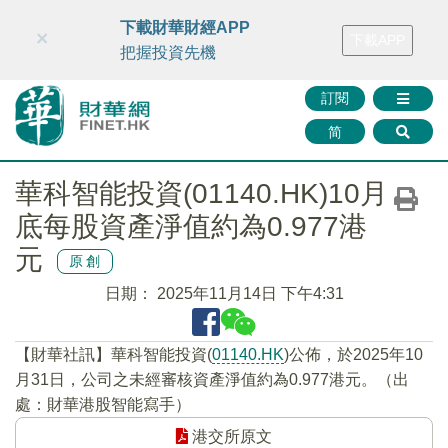
財華智庫網
FINTV
FINMETA
財華證券
媒體矩陣
下載財華財經APP
×
下載APP
智庫沙龍
聯絡我們
把握投資先機
訂閱
简
華科智能投資(01140.HK)10月
底每股資產淨值約為0.977港
元
原創
日期：
2025年11月14日 下午4:31
【財華社訊】華科智能投資(
01140.HK
)公佈，於2025年10
月31日，公司之未經審核資產淨值約為0.977港元。（出
處：財華港股智能寫手）
港交所原文