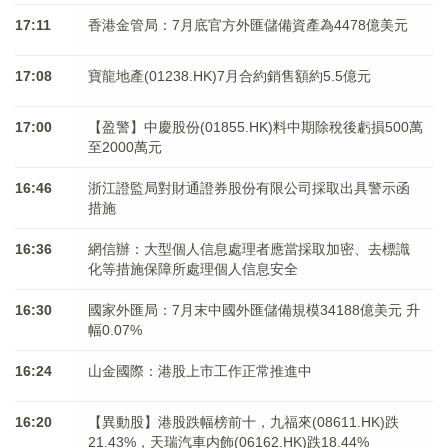
17:11
香港金管局：7月底官方外匯儲備資產為4478億美元
17:08
寶龍地產(01238.HK)7月合約銷售額約5.5億元
17:00
【盈警】中慶股份(01855.HK)料中期除稅後虧損500萬
至2000萬元
16:46
浙江證監局對財通證券股份有限公司採取出具警示函
措施
16:36
網信辦：大型個人信息處理者應當採取加密、去標識
化等措施保障所處理個人信息安全
16:30
國家外匯局：7月末中國外匯儲備規模34188億美元 升
幅0.07%
16:24
山金國際：港股上市工作正常推進中
16:20
【異動股】港股跌幅榜前十，九福來(08611.HK)跌
21.43%，天瑞汽車内飾(06162.HK)跌18.44%