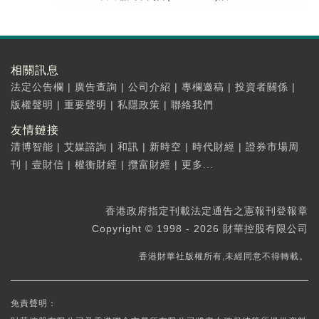
相關訊息
法定公告欄
|
廣告查詢
|
公司介紹
|
專欄邀稿
|
投資者關係
|
版權聲明
|
重要聲明
|
私隱政策
|
聯絡我們
友情鏈接
清博智能
|
艾媒諮詢
|
和訊
|
新時空
|
時代財經
|
證券市場周
刊
|
壹財信
|
權衡財經
|
攬富財經
|
更多...
香港政府指定刊載法定通告之憲報刊登報章
Copyright © 1998 - 2026 財華控股有限公司
香港財華社版權所有,未經同意不得轉載。
免責聲明：