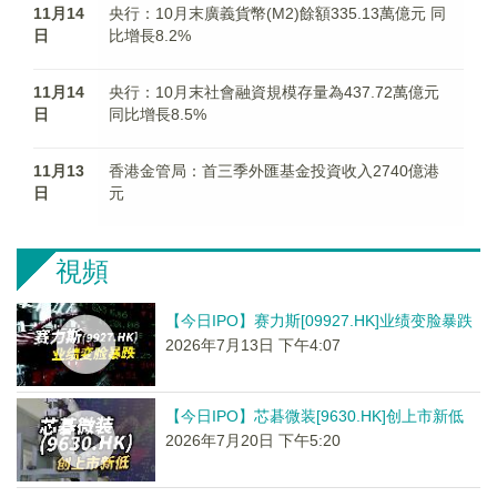
11月14
央行：10月末廣義貨幣(M2)餘額335.13萬億元 同
日
比增長8.2%
11月14
央行：10月末社會融資規模存量為437.72萬億元
日
同比增長8.5%
11月13
香港金管局：首三季外匯基金投資收入2740億港
日
元
視頻
【今日IPO】赛力斯[09927.HK]业绩变脸暴跌
2026年7月13日 下午4:07
【今日IPO】芯碁微装[9630.HK]创上市新低
2026年7月20日 下午5:20