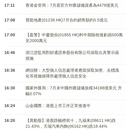
17:11
香港金管局：7月底官方外匯儲備資產為4478億美元
17:08
寶龍地產(01238.HK)7月合約銷售額約5.5億元
17:00
【盈警】中慶股份(01855.HK)料中期除稅後虧損500萬
至2000萬元
16:46
浙江證監局對財通證券股份有限公司採取出具警示函
措施
16:36
網信辦：大型個人信息處理者應當採取加密、去標識
化等措施保障所處理個人信息安全
16:30
國家外匯局：7月末中國外匯儲備規模34188億美元 升
幅0.07%
16:24
山金國際：港股上市工作正常推進中
16:20
【異動股】港股跌幅榜前十，九福來(08611.HK)跌
21.43%，天瑞汽車内飾(06162.HK)跌18.44%