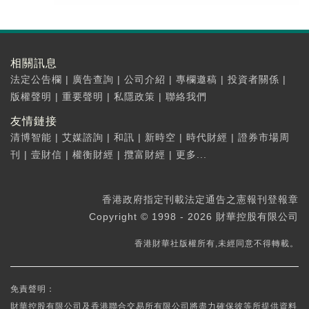
相關訊息
法定公告欄
|
廣告查詢
|
公司介紹
|
專欄邀稿
|
投資者關係
|
版權聲明
|
重要聲明
|
私隱政策
|
聯絡我們
友情鏈接
清博智能
|
艾媒諮詢
|
和訊
|
新時空
|
時代財經
|
證券市場周
刊
|
壹財信
|
權衡財經
|
攬富財經
|
更多...
香港政府指定刊載法定通告之憲報刊登報章
Copyright © 1998 - 2026 財華控股有限公司
香港財華社版權所有,未經同意不得轉載。
免責聲明：
財華控股有限公司及香港聯合交易所有限公司將盡力確保彼等所提供資料