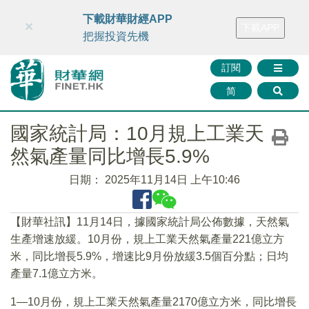
財華智庫網
FINTV
FINMETA
財華證券
媒體矩陣
下載財華財經APP
×
下載APP
智庫沙龍
聯絡我們
把握投資先機
訂閱
简
國家統計局：10月規上工業天
然氣產量同比增長5.9%
日期：
2025年11月14日 上午10:46
【財華社訊】11月14日，據國家統計局公佈數據，天然氣
生產增速放緩。10月份，規上工業天然氣產量221億立方
米，同比增長5.9%，增速比9月份放緩3.5個百分點；日均
產量7.1億立方米。
1—10月份，規上工業天然氣產量2170億立方米，同比增長