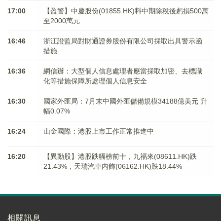
17:00
【盈警】中慶股份(01855.HK)料中期除稅後虧損500萬
至2000萬元
16:46
浙江證監局對財通證券股份有限公司採取出具警示函
措施
16:36
網信辦：大型個人信息處理者應當採取加密、去標識
化等措施保障所處理個人信息安全
16:30
國家外匯局：7月末中國外匯儲備規模34188億美元 升
幅0.07%
16:24
山金國際：港股上市工作正常推進中
16:20
【異動股】港股跌幅榜前十，九福來(08611.HK)跌
21.43%，天瑞汽車内飾(06162.HK)跌18.44%
相關訊息