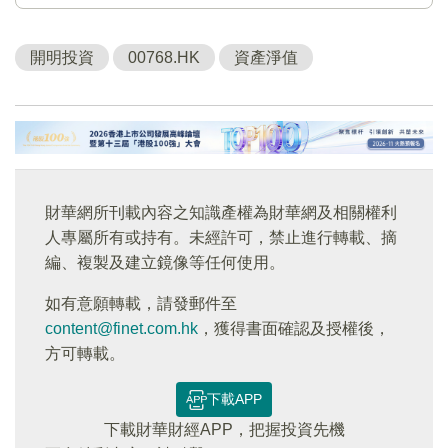
開明投資
00768.HK
資產淨值
財華網所刊載內容之知識產權為財華網及相關權利
人專屬所有或持有。未經許可，禁止進行轉載、摘
編、複製及建立鏡像等任何使用。
如有意願轉載，請發郵件至
content@finet.com.hk
，獲得書面確認及授權後，
方可轉載。
下載APP
下載財華財經APP，把握投資先機