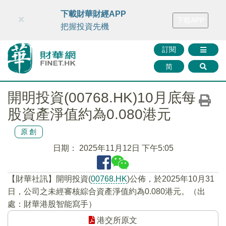
財華智庫網
FINTV
FINMETA
財華證券
媒體矩陣
下載財華財經APP
×
下載APP
智庫沙龍
聯絡我們
把握投資先機
訂閱
简
開明投資(00768.HK)10月底每
股資產淨值約為0.080港元
原創
日期：
2025年11月12日 下午5:05
【財華社訊】開明投資(
00768.HK
)公佈，於2025年10月31
日，公司之未經審核綜合資產淨值約為0.080港元。（出
處：財華港股智能寫手）
港交所原文