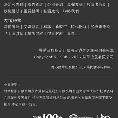
法定公告欄
|
廣告查詢
|
公司介紹
|
專欄邀稿
|
投資者關係
|
版權聲明
|
重要聲明
|
私隱政策
|
聯絡我們
友情鏈接
清博智能
|
艾媒諮詢
|
和訊
|
新時空
|
時代財經
|
證券市場周
刊
|
壹財信
|
權衡財經
|
攬富財經
|
更多...
香港政府指定刊載法定通告之憲報刊登報章
Copyright © 1998 - 2026 財華控股有限公司
香港財華社版權所有,未經同意不得轉載。
免責聲明：
財華控股有限公司及香港聯合交易所有限公司將盡力確保彼等所提供資料
之準確性及可靠性,但並不保證資料絕對無誤,資料如有錯漏而令閣下蒙受
損失,本公司概不負責。