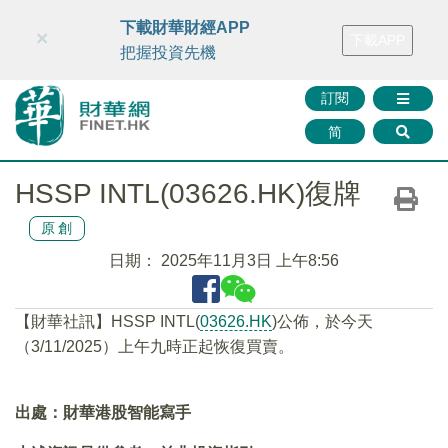
財華智庫網
FINTV
FINMETA
財華證券
媒體矩陣
下載財華財經APP
×
下載APP
智庫沙龍
聯絡我們
把握投資先機
訂閱
简
HSSP INTL(03626.HK)復牌
原創
日期：
2025年11月3日 上午8:56
【財華社訊】HSSP INTL(
03626.HK
)公佈，於今天
（3/11/2025）上午九時正起恢復買賣。
出處：財華港股智能寫手