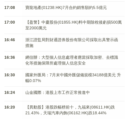
17:08
寶龍地產(01238.HK)7月合約銷售額約5.5億元
17:00
【盈警】中慶股份(01855.HK)料中期除稅後虧損500萬
至2000萬元
16:46
浙江證監局對財通證券股份有限公司採取出具警示函
措施
16:36
網信辦：大型個人信息處理者應當採取加密、去標識
化等措施保障所處理個人信息安全
16:30
國家外匯局：7月末中國外匯儲備規模34188億美元 升
幅0.07%
16:24
山金國際：港股上市工作正常推進中
16:20
【異動股】港股跌幅榜前十，九福來(08611.HK)跌
21.43%，天瑞汽車内飾(06162.HK)跌18.44%