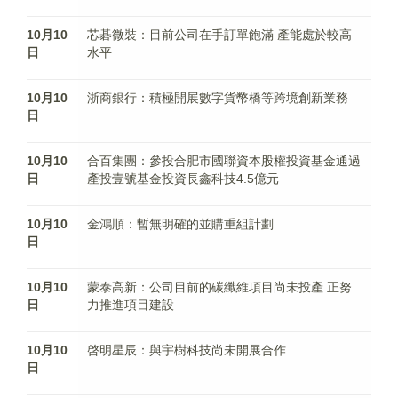
10月10
芯碁微裝：目前公司在手訂單飽滿 產能處於較高
日
水平
10月10
浙商銀行：積極開展數字貨幣橋等跨境創新業務
日
10月10
合百集團：參投合肥市國聯資本股權投資基金通過
日
產投壹號基金投資長鑫科技4.5億元
10月10
金鴻順：暫無明確的並購重組計劃
日
10月10
蒙泰高新：公司目前的碳纖維項目尚未投產 正努
日
力推進項目建設
10月10
啓明星辰：與宇樹科技尚未開展合作
日