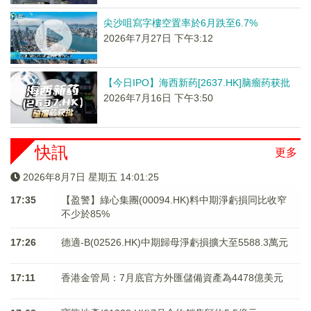
尖沙咀寫字樓空置率於6月跌至6.7%
2026年7月27日 下午3:12
【今日IPO】海西新药[2637.HK]脑瘤药获批
2026年7月16日 下午3:50
快訊
更多
2026年8月7日 星期五 14:01:26
17:35
【盈警】綠心集團(00094.HK)料中期淨虧損同比收窄
不少於85%
17:26
德適-B(02526.HK)中期歸母淨虧損擴大至5588.3萬元
17:11
香港金管局：7月底官方外匯儲備資產為4478億美元