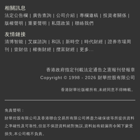
相關訊息
法定公告欄
|
廣告查詢
|
公司介紹
|
專欄邀稿
|
投資者關係
|
版權聲明
|
重要聲明
|
私隱政策
|
聯絡我們
友情鏈接
清博智能
|
艾媒諮詢
|
和訊
|
新時空
|
時代財經
|
證券市場周
刊
|
壹財信
|
權衡財經
|
攬富財經
|
更多...
香港政府指定刊載法定通告之憲報刊登報章
Copyright © 1998 - 2026 財華控股有限公司
香港財華社版權所有,未經同意不得轉載。
免責聲明：
財華控股有限公司及香港聯合交易所有限公司將盡力確保彼等所提供資料
之準確性及可靠性,但並不保證資料絕對無誤,資料如有錯漏而令閣下蒙受
損失,本公司概不負責。