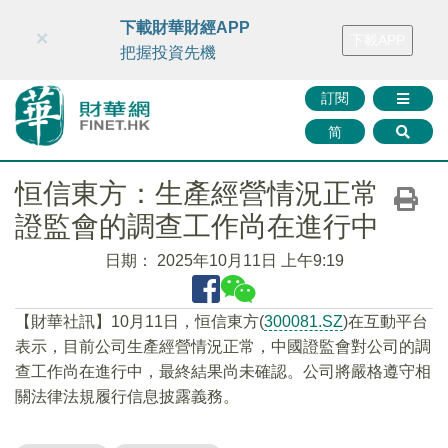
財華智庫網
FINTV
FINMETA
財華證券
媒體矩陣
下載財華財經APP
×
下載APP
智庫沙龍
聯絡我們
把握投資先機
訂閱
简
恒信東方：生產經營情況正常
證監會的調查工作尚在進行中
日期：
2025年10月11日 上午9:19
【財華社訊】10月11日，恒信東方(
300081.SZ
)在互動平台
表示，目前公司生產經營情況正常，中國證監會對公司的調
查工作尚在進行中，最終結果尚未確認。公司將嚴格遵守相
關法律法規履行信息披露義務。