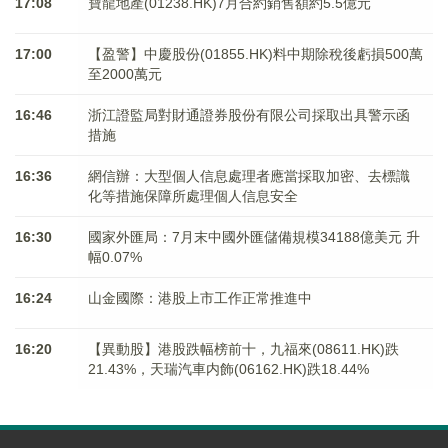
17:08
寶龍地產(01238.HK)7月合約銷售額約5.5億元
17:00
【盈警】中慶股份(01855.HK)料中期除稅後虧損500萬
至2000萬元
16:46
浙江證監局對財通證券股份有限公司採取出具警示函
措施
16:36
網信辦：大型個人信息處理者應當採取加密、去標識
化等措施保障所處理個人信息安全
16:30
國家外匯局：7月末中國外匯儲備規模34188億美元 升
幅0.07%
16:24
山金國際：港股上市工作正常推進中
16:20
【異動股】港股跌幅榜前十，九福來(08611.HK)跌
21.43%，天瑞汽車内飾(06162.HK)跌18.44%