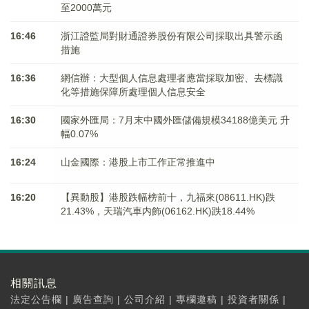
至2000萬元
16:46
浙江證監局對財通證券股份有限公司採取出具警示函
措施
16:36
網信辦：大型個人信息處理者應當採取加密、去標識
化等措施保障所處理個人信息安全
16:30
國家外匯局：7月末中國外匯儲備規模34188億美元 升
幅0.07%
16:24
山金國際：港股上市工作正常推進中
16:20
【異動股】港股跌幅榜前十，九福來(08611.HK)跌
21.43%，天瑞汽車内飾(06162.HK)跌18.44%
相關訊息
法定公告欄
|
廣告查詢
|
公司介紹
|
專欄邀稿
|
投資者關係
|