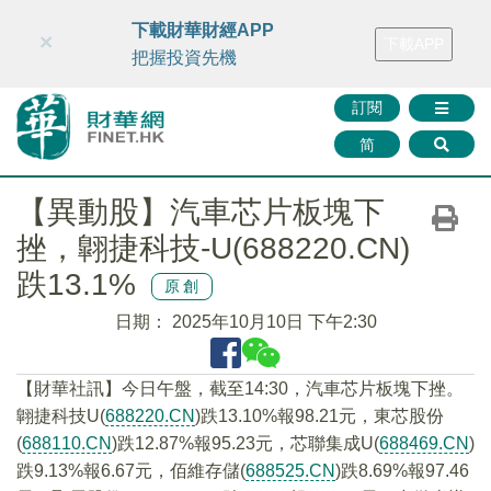
財華智庫網
FINTV
FINMETA
財華證券
媒體矩陣
下載財華財經APP
×
下載APP
智庫沙龍
聯絡我們
把握投資先機
訂閱
简
【異動股】汽車芯片板塊下
挫，翺捷科技-U(688220.CN)
跌13.1%
原創
日期：
2025年10月10日 下午2:30
【財華社訊】今日午盤，截至14:30，汽車芯片板塊下挫。
翺捷科技U(
688220.CN
)跌13.10%報98.21元，東芯股份
(
688110.CN
)跌12.87%報95.23元，芯聯集成U(
688469.CN
)
跌9.13%報6.67元，佰維存儲(
688525.CN
)跌8.69%報97.46