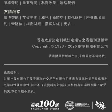
版權聲明
|
重要聲明
|
私隱政策
|
聯絡我們
友情鏈接
清博智能
|
艾媒諮詢
|
和訊
|
新時空
|
時代財經
|
證券市場周
刊
|
壹財信
|
權衡財經
|
攬富財經
|
更多...
香港政府指定刊載法定通告之憲報刊登報章
Copyright © 1998 - 2026 財華控股有限公司
香港財華社版權所有,未經同意不得轉載。
免責聲明：
財華控股有限公司及香港聯合交易所有限公司將盡力確保彼等所提供資料
之準確性及可靠性,但並不保證資料絕對無誤,資料如有錯漏而令閣下蒙受
損失,本公司概不負責。