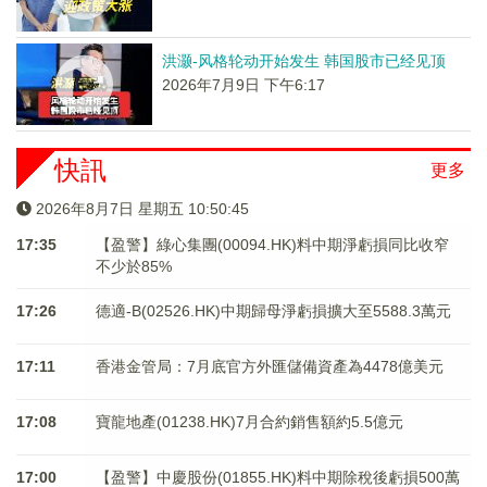
洪灏-风格轮动开始发生 韩国股市已经见顶
2026年7月9日 下午6:17
快訊
更多
2026年8月7日 星期五 10:50:45
17:35
【盈警】綠心集團(00094.HK)料中期淨虧損同比收窄
不少於85%
17:26
德適-B(02526.HK)中期歸母淨虧損擴大至5588.3萬元
17:11
香港金管局：7月底官方外匯儲備資產為4478億美元
17:08
寶龍地產(01238.HK)7月合約銷售額約5.5億元
17:00
【盈警】中慶股份(01855.HK)料中期除稅後虧損500萬