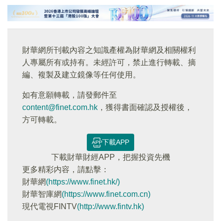
財華網所刊載內容之知識產權為財華網及相關權利
人專屬所有或持有。未經許可，禁止進行轉載、摘
編、複製及建立鏡像等任何使用。
如有意願轉載，請發郵件至
content@finet.com.hk
，獲得書面確認及授權後，
方可轉載。
下載APP
下載財華財經APP，把握投資先機
更多精彩内容，請點擊：
財華網
(https://www.finet.hk/)
財華智庫網
(https://www.finet.com.cn)
現代電視FINTV
(http://www.fintv.hk)