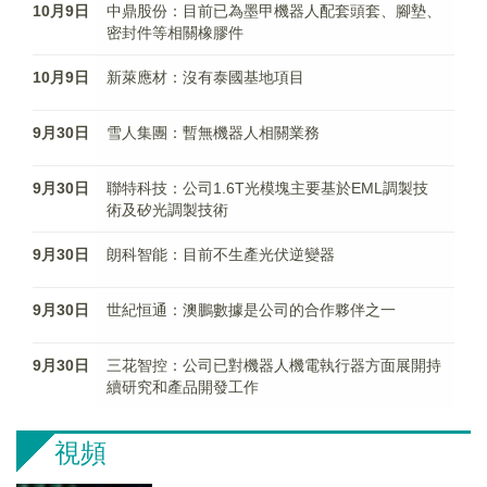
10月9日
中鼎股份：目前已為墨甲機器人配套頭套、腳墊、
密封件等相關橡膠件
10月9日
新萊應材：沒有泰國基地項目
9月30日
雪人集團：暫無機器人相關業務
9月30日
聯特科技：公司1.6T光模塊主要基於EML調製技
術及矽光調製技術
9月30日
朗科智能：目前不生產光伏逆變器
9月30日
世紀恒通：澳鵬數據是公司的合作夥伴之一
9月30日
三花智控：公司已對機器人機電執行器方面展開持
續研究和產品開發工作
視頻