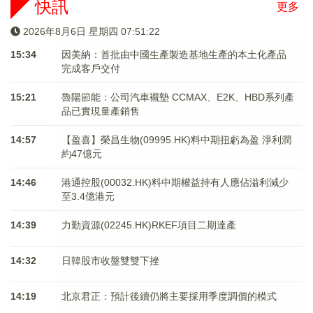
快訊
更多
2026年8月6日 星期四 07:51:23
15:34
因美納：首批由中國生產製造基地生產的本土化產品
完成客戶交付
15:21
魯陽節能：公司汽車襯墊 CCMAX、E2K、HBD系列產
品已實現量產銷售
14:57
【盈喜】榮昌生物(09995.HK)料中期扭虧為盈 淨利潤
約47億元
14:46
港通控股(00032.HK)料中期權益持有人應佔溢利減少
至3.4億港元
14:39
力勤資源(02245.HK)RKEF項目二期達產
14:32
日韓股市收盤雙雙下挫
14:19
北京君正：預計後續仍將主要採用季度調價的模式