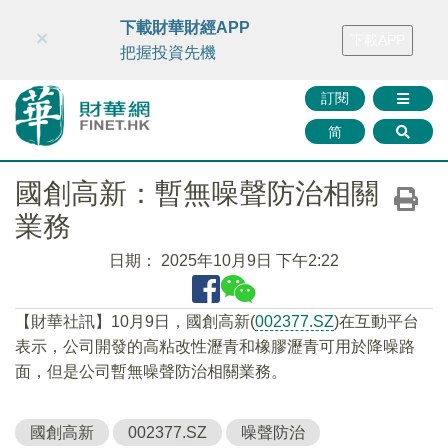
財華智庫網
FINTV
FINMETA
財華證券
媒體矩陣
下載財華財經APP
×
下載APP
智庫沙龍
聯絡我們
把握投資先機
訂閱
简
國創高新：暫無噪聲防治相關
業務
日期：
2025年10月9日 下午2:22
【財華社訊】10月9日，國創高新(
002377.SZ
)在互動平台
表示，公司開發的高粘改性瀝青和橡膠瀝青可用於降噪路
面，但是公司暫無噪聲防治相關業務。
國創高新
002377.SZ
噪聲防治