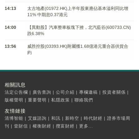
14:13
太古地產(01972.HK)上半年股東應佔基本溢利同比增
11% 中期息0.37港元
14:00
【異動股】汽車整車板塊下挫，北汽藍谷(600733.CN)
跌6.38%
13:56
威胜控股(03393.HK)附屬獲1.68億港元重合器供貨合
約
相關訊息
法定公告欄
|
廣告查詢
|
公司介紹
|
專欄邀稿
|
投資者關係
|
版權聲明
|
重要聲明
|
私隱政策
|
聯絡我們
友情鏈接
清博智能
|
艾媒諮詢
|
和訊
|
新時空
|
時代財經
|
證券市場周
刊
|
壹財信
|
權衡財經
|
攬富財經
|
更多...