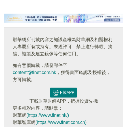
財華網所刊載內容之知識產權為財華網及相關權利
人專屬所有或持有。未經許可，禁止進行轉載、摘
編、複製及建立鏡像等任何使用。
如有意願轉載，請發郵件至
content@finet.com.hk
，獲得書面確認及授權後，
方可轉載。
下載APP
下載財華財經APP，把握投資先機
更多精彩内容，請點擊：
財華網
(https://www.finet.hk/)
財華智庫網
(https://www.finet.com.cn)