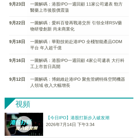
9月23日
一圖解碼：港股IPO一週回顧 11家公司遞表 勁方
醫藥上市後股價震蕩
9月22日
一圖解碼：愛科百發再戰港交所 引領全球RSV藥
物研發創新 尚未商業化
9月18日
一圖解碼：華勤技術赴港IPO 全棧智能產品ODM
平台 年入超千億
9月16日
一圖解碼：港股IPO一週回顧 4家公司遞表 大行科
工上市首日高開
9月12日
一圖解碼：博銘維赴港IPO 聚焦管網特殊空間機器
人領域 收入大幅增長
視頻
【今日IPO】港股打新步入破发潮
2026年7月14日 下午3:34