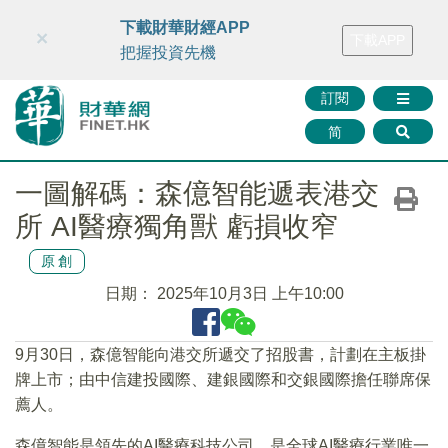
財華智庫網
FINTV
FINMETA
財華證券
媒體矩陣
下載財華財經APP
×
下載APP
智庫沙龍
聯絡我們
把握投資先機
訂閱
简
一圖解碼：森億智能遞表港交
所 AI醫療獨角獸 虧損收窄
原創
日期：
2025年10月3日 上午10:00
9月30日，森億智能向港交所遞交了招股書，計劃在主板掛
牌上市；由中信建投國際、建銀國際和交銀國際擔任聯席保
薦人。
森億智能是領先的AI醫療科技公司，是全球AI醫療行業唯一