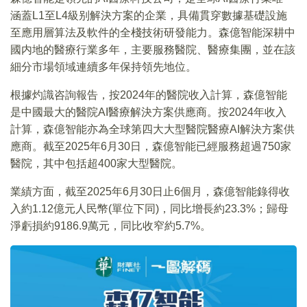
涵蓋L1至L4級别解決方案的企業，具備貫穿數據基礎設施
至應用層算法及軟件的全棧技術研發能力。森億智能深耕中
國内地的醫療行業多年，主要服務醫院、醫療集團，並在該
細分市場領域連續多年保持領先地位。
根據灼識咨詢報告，按2024年的醫院收入計算，森億智能
是中國最大的醫院AI醫療解決方案供應商。按2024年收入
計算，森億智能亦為全球第四大大型醫院醫療AI解決方案供
應商。截至2025年6月30日，森億智能已經服務超過750家
醫院，其中包括超400家大型醫院。
業績方面，截至2025年6月30日止6個月，森億智能錄得收
入約1.12億元人民幣(單位下同)，同比增長約23.3%；歸母
淨虧損約9186.9萬元，同比收窄約5.7%。