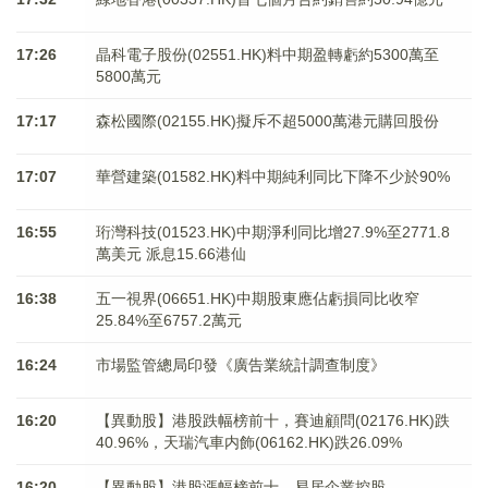
17:26
晶科電子股份(02551.HK)料中期盈轉虧約5300萬至
5800萬元
17:17
森松國際(02155.HK)擬斥不超5000萬港元購回股份
17:07
華營建築(01582.HK)料中期純利同比下降不少於90%
16:55
珩灣科技(01523.HK)中期淨利同比增27.9%至2771.8
萬美元 派息15.66港仙
16:38
五一視界(06651.HK)中期股東應佔虧損同比收窄
25.84%至6757.2萬元
16:24
市場監管總局印發《廣告業統計調查制度》
16:20
【異動股】港股跌幅榜前十，賽迪顧問(02176.HK)跌
40.96%，天瑞汽車内飾(06162.HK)跌26.09%
16:20
【異動股】港股漲幅榜前十，易居企業控股