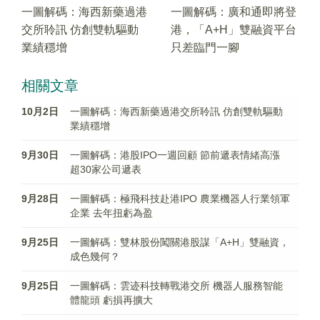
一圖解碼：海西新藥過港
一圖解碼：廣和通即將登
交所聆訊 仿創雙軌驅動
港，「A+H」雙融資平台
業績穩增
只差臨門一腳
相關文章
10月2日
一圖解碼：海西新藥過港交所聆訊 仿創雙軌驅動
業績穩增
9月30日
一圖解碼：港股IPO一週回顧 節前遞表情緒高漲
超30家公司遞表
9月28日
一圖解碼：極飛科技赴港IPO 農業機器人行業領軍
企業 去年扭虧為盈
9月25日
一圖解碼：雙林股份闖關港股謀「A+H」雙融資，
成色幾何？
9月25日
一圖解碼：雲迹科技轉戰港交所 機器人服務智能
體龍頭 虧損再擴大