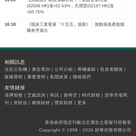
(02048.HK)漲+52.63%，天潤雲(02167.HK)漲
+50.75%
16:18
《煤炭工業發展「十五五」規劃》：推動落後產能煤
礦有序退出
相關訊息
法定公告欄
|
廣告查詢
|
公司介紹
|
專欄邀稿
|
投資者關係
|
版權聲明
|
重要聲明
|
私隱政策
|
聯絡我們
友情鏈接
清博智能
|
艾媒諮詢
|
和訊
|
新時空
|
時代財經
|
證券市場周
刊
|
壹財信
|
權衡財經
|
攬富財經
|
更多...
香港政府指定刊載法定通告之憲報刊登報章
Copyright © 1998 - 2026 財華控股有限公司