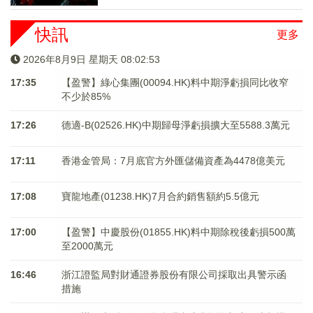
快訊
更多
2026年8月9日 星期天 08:02:54
17:35
【盈警】綠心集團(00094.HK)料中期淨虧損同比收窄
不少於85%
17:26
德適-B(02526.HK)中期歸母淨虧損擴大至5588.3萬元
17:11
香港金管局：7月底官方外匯儲備資產為4478億美元
17:08
寶龍地產(01238.HK)7月合約銷售額約5.5億元
17:00
【盈警】中慶股份(01855.HK)料中期除稅後虧損500萬
至2000萬元
16:46
浙江證監局對財通證券股份有限公司採取出具警示函
措施