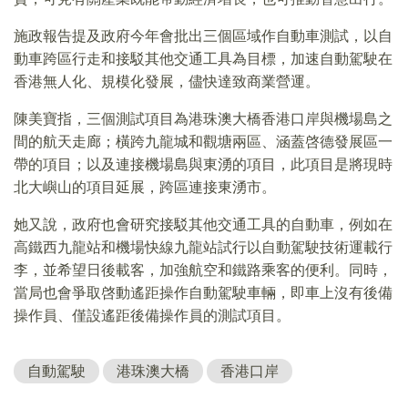
施政報告提及政府今年會批出三個區域作自動車測試，以自
動車跨區行走和接駁其他交通工具為目標，加速自動駕駛在
香港無人化、規模化發展，儘快達致商業營運。
陳美寶指，三個測試項目為港珠澳大橋香港口岸與機場島之
間的航天走廊；橫跨九龍城和觀塘兩區、涵蓋啓德發展區一
帶的項目；以及連接機場島與東湧的項目，此項目是將現時
北大嶼山的項目延展，跨區連接東湧市。
她又說，政府也會研究接駁其他交通工具的自動車，例如在
高鐵西九龍站和機場快線九龍站試行以自動駕駛技術運載行
李，並希望日後載客，加強航空和鐵路乘客的便利。同時，
當局也會爭取啓動遙距操作自動駕駛車輛，即車上沒有後備
操作員、僅設遙距後備操作員的測試項目。
自動駕駛
港珠澳大橋
香港口岸