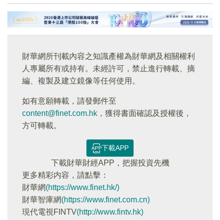
財華網所刊載內容之知識產權為財華網及相關權利
人專屬所有或持有。未經許可，禁止進行轉載、摘
編、複製及建立鏡像等任何使用。
如有意願轉載，請發郵件至
content@finet.com.hk
，獲得書面確認及授權後，
方可轉載。
下載APP
下載財華財經APP，把握投資先機
更多精彩内容，請點擊：
財華網
(https://www.finet.hk/)
財華智庫網
(https://www.finet.com.cn)
現代電視FINTV
(http://www.fintv.hk)