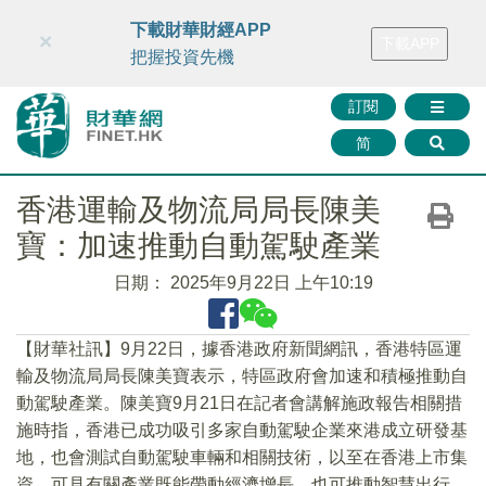
財華智庫網
FINTV
FINMETA
財華證券
媒體矩陣
下載財華財經APP
×
下載APP
智庫沙龍
聯絡我們
把握投資先機
訂閱
简
香港運輸及物流局局長陳美
寶：加速推動自動駕駛產業
日期：
2025年9月22日 上午10:19
【財華社訊】9月22日，據香港政府新聞網訊，香港特區運
輸及物流局局長陳美寶表示，特區政府會加速和積極推動自
動駕駛產業。陳美寶9月21日在記者會講解施政報告相關措
施時指，香港已成功吸引多家自動駕駛企業來港成立研發基
地，也會測試自動駕駛車輛和相關技術，以至在香港上市集
資，可見有關產業既能帶動經濟增長，也可推動智慧出行。