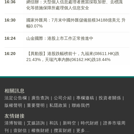
16:36
網信辦：大型個人信息處理者應當採取加密、去標識
化等措施保障所處理個人信息安全
16:30
國家外匯局：7月末中國外匯儲備規模34188億美元 升
幅0.07%
16:24
山金國際：港股上市工作正常推進中
16:20
【異動股】港股跌幅榜前十，九福來(08611.HK)跌
21.43%，天瑞汽車内飾(06162.HK)跌18.44%
相關訊息
法定公告欄
|
廣告查詢
|
公司介紹
|
專欄邀稿
|
投資者關係
|
版權聲明
|
重要聲明
|
私隱政策
|
聯絡我們
友情鏈接
清博智能
|
艾媒諮詢
|
和訊
|
新時空
|
時代財經
|
證券市場周
刊
|
壹財信
|
權衡財經
|
攬富財經
|
更多...