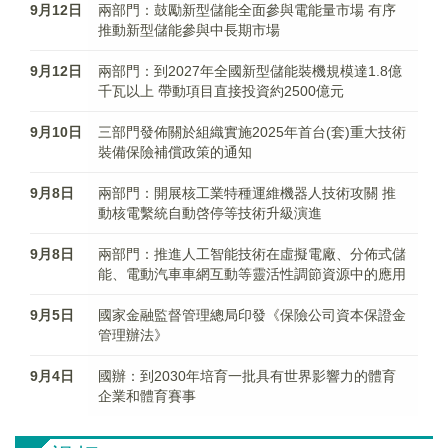
9月12日
兩部門：鼓勵新型儲能全面參與電能量市場 有序
推動新型儲能參與中長期市場
9月12日
兩部門：到2027年全國新型儲能裝機規模達1.8億
千瓦以上 帶動項目直接投資約2500億元
9月10日
三部門發佈關於組織實施2025年首台(套)重大技術
裝備保險補償政策的通知
9月8日
兩部門：開展核工業特種運維機器人技術攻關 推
動核電繫統自動啓停等技術升級演進
9月8日
兩部門：推進人工智能技術在虛擬電廠、分佈式儲
能、電動汽車車網互動等靈活性調節資源中的應用
9月5日
國家金融監督管理總局印發《保險公司資本保證金
管理辦法》
9月4日
國辦：到2030年培育一批具有世界影響力的體育
企業和體育賽事