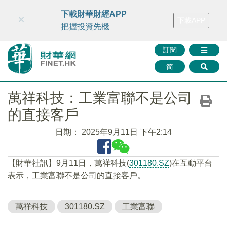
財華智庫網
FINTV
FINMETA
財華證券
媒體矩陣
下載財華財經APP
×
下載APP
智庫沙龍
聯絡我們
把握投資先機
訂閱
简
萬祥科技：工業富聯不是公司
的直接客戶
日期：
2025年9月11日 下午2:14
【財華社訊】9月11日，萬祥科技(
301180.SZ
)在互動平台
表示，工業富聯不是公司的直接客戶。
萬祥科技
301180.SZ
工業富聯