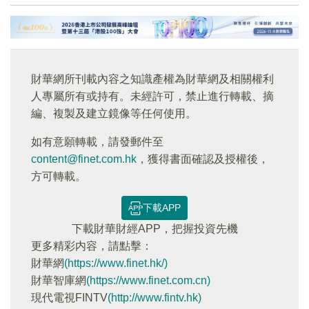
財華網所刊載內容之知識產權為財華網及相關權利
人專屬所有或持有。未經許可，禁止進行轉載、摘
編、複製及建立鏡像等任何使用。
如有意願轉載，請發郵件至
content@finet.com.hk
，獲得書面確認及授權後，
方可轉載。
下載APP
下載財華財經APP，把握投資先機
更多精彩内容，請點擊：
財華網
(https://www.finet.hk/)
財華智庫網
(https://www.finet.com.cn)
現代電視FINTV
(http://www.fintv.hk)