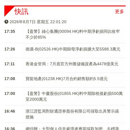
快訊
更多
2026年8月7日 星期五 22:01:20
17:35
【盈警】綠心集團(00094.HK)料中期淨虧損同比收窄
不少於85%
17:26
德適-B(02526.HK)中期歸母淨虧損擴大至5588.3萬元
17:11
香港金管局：7月底官方外匯儲備資產為4478億美元
17:08
寶龍地產(01238.HK)7月合約銷售額約5.5億元
17:00
【盈警】中慶股份(01855.HK)料中期除稅後虧損500萬
至2000萬元
16:46
浙江證監局對財通證券股份有限公司採取出具警示函
措施
16:36
網信辦：大型個人信息處理者應當採取加密、去標識