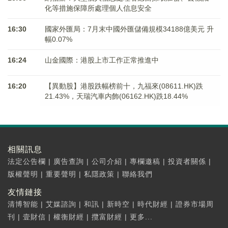
化等措施保障所處理個人信息安全
16:30
國家外匯局：7月末中國外匯儲備規模34188億美元 升
幅0.07%
16:24
山金國際：港股上市工作正常推進中
16:20
【異動股】港股跌幅榜前十，九福來(08611.HK)跌
21.43%，天瑞汽車内飾(06162.HK)跌18.44%
相關訊息
法定公告欄
|
廣告查詢
|
公司介紹
|
專欄邀稿
|
投資者關係
|
版權聲明
|
重要聲明
|
私隱政策
|
聯絡我們
友情鏈接
清博智能
|
艾媒諮詢
|
和訊
|
新時空
|
時代財經
|
證券市場周
刊
|
壹財信
|
權衡財經
|
攬富財經
|
更多...