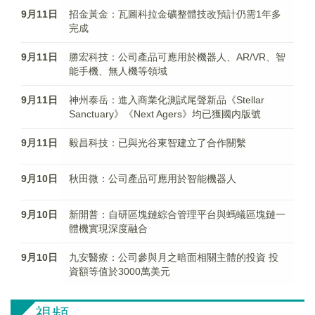
9月11日
招金黃金：瓦圖科拉金礦整體技改預計仍需1年多
完成
9月11日
勝宏科技：公司產品可應用於機器人、AR/VR、智
能手機、無人機等領域
9月11日
神州泰岳：進入商業化測試尾聲新品《Stellar
Sanctuary》《Next Agers》均已獲國内版號
9月11日
毅昌科技：已與光谷東智建立了合作關繫
9月10日
秋田微：公司產品可應用於智能機器人
9月10日
新開普：自研區塊鏈綜合管理平台與螞蟻區塊鏈一
體機實現深度融合
9月10日
九安醫療：公司參與月之暗面相關主體的投資 投
資額等值於3000萬美元
視頻