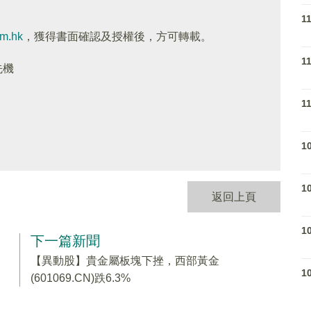
1
om.hk
，獲得書面確認及授權後，方可轉載。
1
先機
1
1
1
返回上頁
1
下一篇新聞
【異動股】貴金屬板塊下挫，西部黃金
1
(601069.CN)跌6.3%