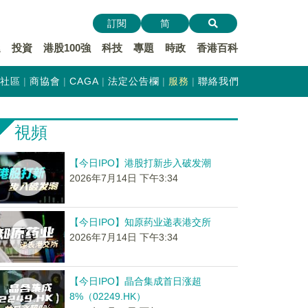
訂閱
简
遞
投資
港股100強
科技
專題
時政
香港百科
社區
商協會
CAGA
法定公告欄
服務
聯絡我們
視頻
【今日IPO】港股打新步入破发潮
2026年7月14日 下午3:34
【今日IPO】知原药业递表港交所
2026年7月14日 下午3:34
【今日IPO】晶合集成首日涨超
8%（02249.HK）