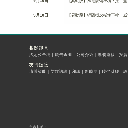
9月10日
【異動股】風電設備板塊下挫，盤古智能(
9月10日
【異動股】锂礦概念板塊下挫，威領股份(
相關訊息
法定公告欄
|
廣告查詢
|
公司介紹
|
專欄邀稿
|
投資
友情鏈接
清博智能
|
艾媒諮詢
|
和訊
|
新時空
|
時代財經
|
證
免責聲明：