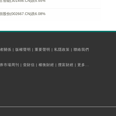
301456.CN)跌5.55%
002667.CN)跌6.08%
者關係
|
版權聲明
|
重要聲明
|
私隱政策
|
聯絡我們
券市場周刊
|
壹財信
|
權衡財經
|
攬富財經
|
更多...