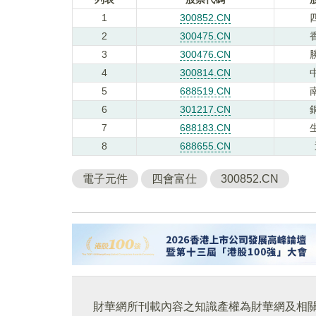
1
300852.CN
2
300475.CN
3
300476.CN
4
300814.CN
5
688519.CN
6
301217.CN
7
688183.CN
8
688655.CN
電子元件
四會富仕
300852.CN
財華網所刊載內容之知識產權為財華網及相