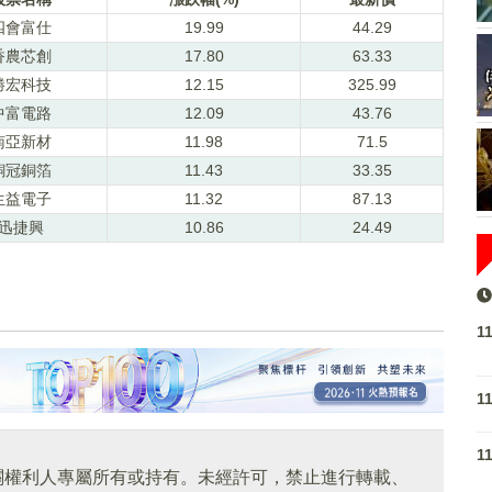
四會富仕
19.99
44.29
香農芯創
17.80
63.33
勝宏科技
12.15
325.99
中富電路
12.09
43.76
南亞新材
11.98
71.5
銅冠銅箔
11.43
33.35
生益電子
11.32
87.13
迅捷興
10.86
24.49
1
1
1
關權利人專屬所有或持有。未經許可，禁止進行轉載、