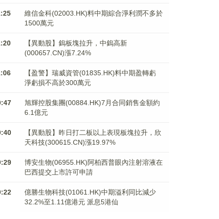
1:25
維信金科(02003.HK)料中期綜合淨利潤不多於
1500萬元
1:20
【異動股】鎢板塊拉升，中鎢高新
(000657.CN)漲7.24%
1:06
【盈警】瑞威資管(01835.HK)料中期盈轉虧
淨虧損不高於300萬元
0:47
旭輝控股集團(00884.HK)7月合同銷售金額約
6.1億元
0:40
【異動股】昨日打二板以上表現板塊拉升，欣
天科技(300615.CN)漲19.97%
0:29
博安生物(06955.HK)阿柏西普眼內注射溶液在
巴西提交上市許可申請
0:22
億勝生物科技(01061.HK)中期溢利同比減少
32.2%至1.11億港元 派息5港仙