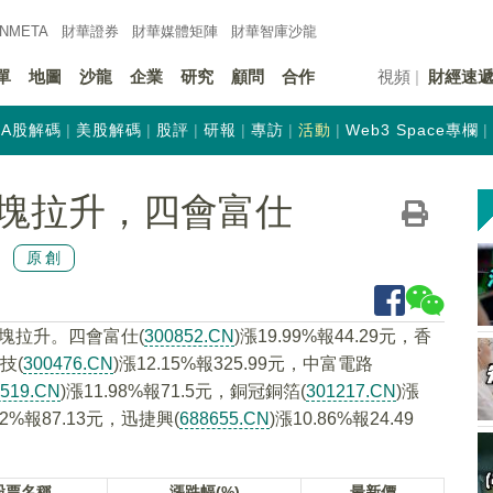
INMETA
財華證券
財華
媒體矩陣
財華
智庫沙龍
單
地圖
沙龍
企業
研究
顧問
合作
視頻
財經速
A股解碼
美股解碼
股評
研報
專訪
活動
Web3 Space專欄
塊拉升，四會富仕
原創
板塊拉升。四會富仕(
300852.CN
)漲19.99%報44.29元，香
技(
300476.CN
)漲12.15%報325.99元，中富電路
8519.CN
)漲11.98%報71.5元，銅冠銅箔(
301217.CN
)漲
.32%報87.13元，迅捷興(
688655.CN
)漲10.86%報24.49
股票名稱
漲跌幅(%)
最新價