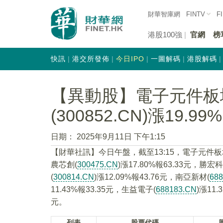
財華智庫網
FINTV
F
港股100強
官網
榜
快訊
港交所發佈
今日IPO
一圖解碼
港股解碼
【異動股】電子元件板
(300852.CN)漲19.99%
日期：
2025年9月11日 下午1:15
【財華社訊】今日午盤，截至13:15，電子元件
農芯創(
300475.CN
)漲17.80%報63.33元，勝宏科
(
300814.CN
)漲12.09%報43.76元，南亞新材(
68
11.43%報33.35元，生益電子(
688183.CN
)漲11
元。
列表
股票代碼