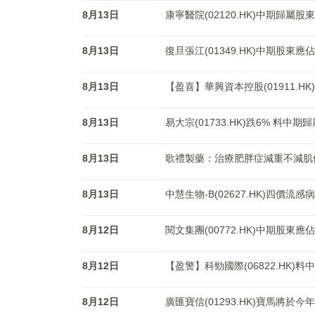
8月13日
康寧醫院(02120.HK)中期歸屬股
8月13日
復旦張江(01349.HK)中期股東應
8月13日
【盈喜】華興資本控股(01911.H
8月13日
易大宗(01733.HK)跌6% 料中期
8月13日
歌禮製藥：治療肥胖症減重不減肌
8月13日
中慧生物-B(02627.HK)四
8月12日
閱文集團(00772.HK)中期股東應
8月12日
【盈警】科勁國際(06822.HK)料
8月12日
廣匯寶信(01293.HK)寶馬將