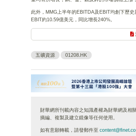
此外，MMG上半年的EBITDA及EBIT均創下歷史
EBIT約10.59億美元，同比增長240%。
五礦資源
01208.HK
財華網所刊載內容之知識產權為財華網及相
摘編、複製及建立鏡像等任何使用。
如有意願轉載，請發郵件至
content@finet.c