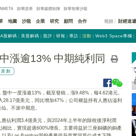
INMETA
財華證券
財華
媒體矩陣
財華
智庫沙龍
單
地圖
沙龍
企業
研究
顧問
合作
視頻
財經速
A股解碼
美股解碼
股評
研報
專訪
活動
Web3 Space專欄
)盤中漲逾13% 中期純利同
原創
盤中一度漲逾13%，截至發稿，漲9.48%，報4.62港元。
28.17億美元，同比增加47%；公司權益持有人應佔溢利
8美仙。不派中期息。
應佔利潤3.4億美元，與2024年上半年的除稅後淨利潤
美元)相比，實現超過600%增長。主要得益於三座銅礦的銅產
及Las Bambas因銅產量提升而實現單位成本下降。