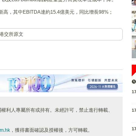
新高，其中EBITDA達約15.4億美元，同比增長98%；
港交所原文
1
關權利人專屬所有或持有。未經許可，禁止進行轉載、
1
1
om.hk
，獲得書面確認及授權後，方可轉載。