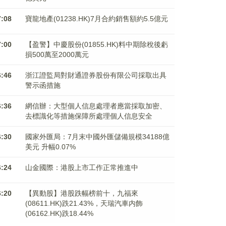
7:08
寶龍地產(01238.HK)7月合約銷售額約5.5億元
7:00
【盈警】中慶股份(01855.HK)料中期除稅後虧
損500萬至2000萬元
6:46
浙江證監局對財通證券股份有限公司採取出具
警示函措施
6:36
網信辦：大型個人信息處理者應當採取加密、
去標識化等措施保障所處理個人信息安全
6:30
國家外匯局：7月末中國外匯儲備規模34188億
美元 升幅0.07%
6:24
山金國際：港股上市工作正常推進中
6:20
【異動股】港股跌幅榜前十，九福來
(08611.HK)跌21.43%，天瑞汽車内飾
(06162.HK)跌18.44%