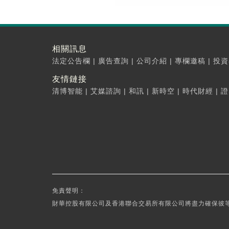
相關訊息
法定公告欄
|
廣告查詢
|
公司介紹
|
專欄邀稿
|
投資
友情鏈接
清博智能
|
艾媒諮詢
|
和訊
|
新時空
|
時代財經
|
證
免責聲明：
財華控股有限公司及香港聯合交易所有限公司將盡力確保彼等