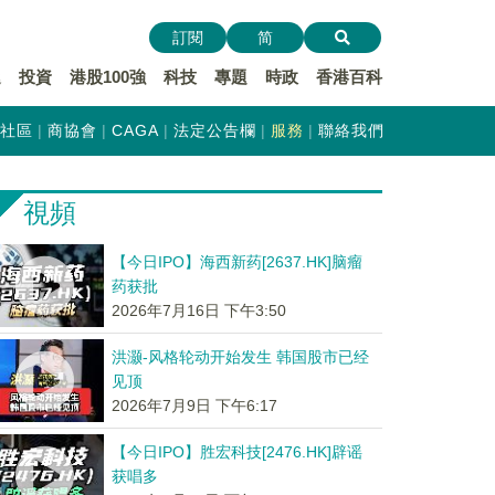
訂閱
简
遞
投資
港股100強
科技
專題
時政
香港百科
社區
商協會
CAGA
法定公告欄
服務
聯絡我們
視頻
【今日IPO】海西新药[2637.HK]脑瘤
药获批
2026年7月16日 下午3:50
洪灏-风格轮动开始发生 韩国股市已经
见顶
2026年7月9日 下午6:17
【今日IPO】胜宏科技[2476.HK]辟谣
获唱多