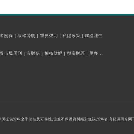
者關係
|
版權聲明
|
重要聲明
|
私隱政策
|
聯絡我們
券市場周刊
|
壹財信
|
權衡財經
|
攬富財經
|
更多...
所提供資料之準確性及可靠性,但並不保證資料絕對無誤,資料如有錯漏而令閣