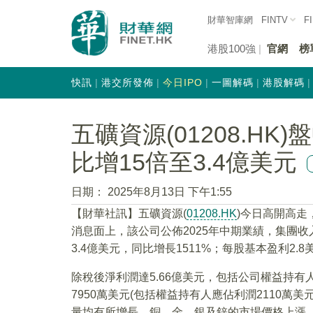
財華智庫網
FINTV
F
港股100強
官網
榜
快訊
港交所發佈
今日IPO
一圖解碼
港股解碼
五礦資源(01208.HK
比增15倍至3.4億美元
日期：
2025年8月13日 下午1:55
【財華社訊】五礦資源(
01208.HK
)今日高開高走，
消息面上，該公司公佈2025年中期業績，集團收入
3.4億美元，同比增長1511%；每股基本盈利2.
除稅後淨利潤達5.66億美元，包括公司權益持有人
7950萬美元(包括權益持有人應佔利潤2110萬
量均有所增長，銅、金、銀及鋅的市場價格上漲，以