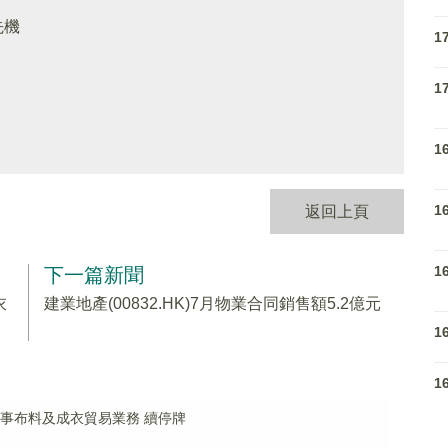
先機
1
1
1
1
返回上頁
1
下一篇新聞
衣
建業地產(00832.HK)7月物業合同銷售額5.2億元
1
1
續從事布料及成衣貿易業務 續停牌