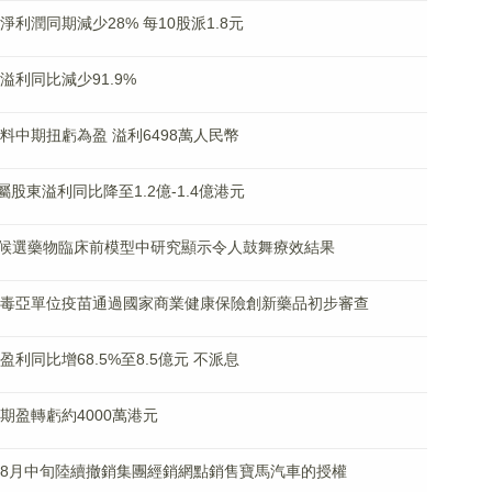
東淨利潤同期減少28% 每10股派1.8元
佔溢利同比減少91.9%
K)料中期扭虧為盈 溢利6498萬人民幣
歸屬股東溢利同比降至1.2億-1.4億港元
候選藥物臨床前模型中研究顯示令人鼓舞療效結果
價流感病毒亞單位疫苗通過國家商業健康保險創新藥品初步審查
佔盈利同比增68.5%至8.5億元 不派息
中期盈轉虧約4000萬港元
於今年8月中旬陸續撤銷集團經銷網點銷售寶馬汽車的授權