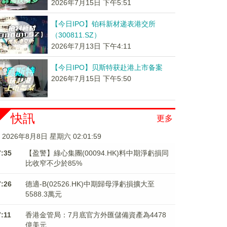
2026年7月15日 下午5:51
【今日IPO】铂科新材递表港交所
（300811.SZ）
2026年7月13日 下午4:11
【今日IPO】贝斯特获赴港上市备案
2026年7月15日 下午5:50
快訊
更多
2026年8月8日 星期六 02:01:59
7:35
【盈警】綠心集團(00094.HK)料中期淨虧損同
比收窄不少於85%
7:26
德適-B(02526.HK)中期歸母淨虧損擴大至
5588.3萬元
7:11
香港金管局：7月底官方外匯儲備資產為4478
億美元