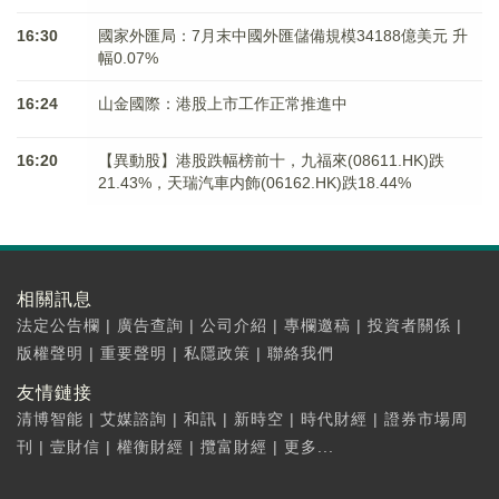
16:30
國家外匯局：7月末中國外匯儲備規模34188億美元 升
幅0.07%
16:24
山金國際：港股上市工作正常推進中
16:20
【異動股】港股跌幅榜前十，九福來(08611.HK)跌
21.43%，天瑞汽車内飾(06162.HK)跌18.44%
相關訊息
法定公告欄
|
廣告查詢
|
公司介紹
|
專欄邀稿
|
投資者關係
|
版權聲明
|
重要聲明
|
私隱政策
|
聯絡我們
友情鏈接
清博智能
|
艾媒諮詢
|
和訊
|
新時空
|
時代財經
|
證券市場周
刊
|
壹財信
|
權衡財經
|
攬富財經
|
更多...