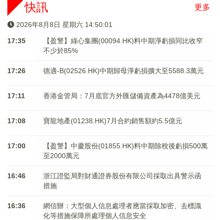
快訊
更多
2026年8月8日 星期六 14:50:01
17:35
【盈警】綠心集團(00094.HK)料中期淨虧損同比收窄
不少於85%
17:26
德適-B(02526.HK)中期歸母淨虧損擴大至5588.3萬元
17:11
香港金管局：7月底官方外匯儲備資產為4478億美元
17:08
寶龍地產(01238.HK)7月合約銷售額約5.5億元
17:00
【盈警】中慶股份(01855.HK)料中期除稅後虧損500萬
至2000萬元
16:46
浙江證監局對財通證券股份有限公司採取出具警示函
措施
16:36
網信辦：大型個人信息處理者應當採取加密、去標識
化等措施保障所處理個人信息安全