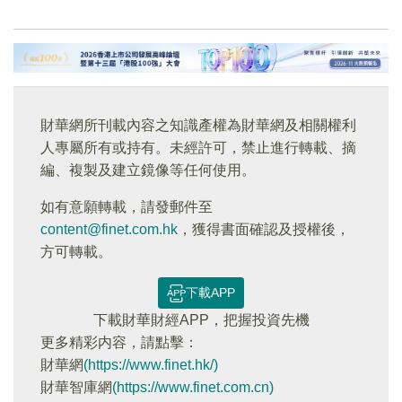
財華網所刊載內容之知識產權為財華網及相關權利
人專屬所有或持有。未經許可，禁止進行轉載、摘
編、複製及建立鏡像等任何使用。
如有意願轉載，請發郵件至
content@finet.com.hk
，獲得書面確認及授權後，
方可轉載。
下載APP
下載財華財經APP，把握投資先機
更多精彩内容，請點擊：
財華網
(https://www.finet.hk/)
財華智庫網
(https://www.finet.com.cn)