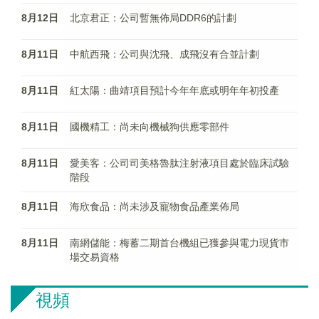
8月12日
北京君正：公司暫無佈局DDR6的計劃
8月11日
中航西飛：公司與沈飛、成飛沒有合並計劃
8月11日
紅太陽：曲靖項目預計今年年底或明年年初投產
8月11日
國機精工：尚未向機械狗供應零部件
8月11日
愛美客：公司司美格魯肽注射液項目處於臨床試驗
階段
8月11日
海欣食品：尚未涉及寵物食品產業佈局
8月11日
南網儲能：梅蓄二期首台機組已獲參與電力現貨市
場交易資格
視頻