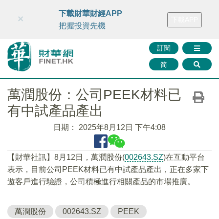
財華智庫網
FINTV
FINMETA
財華證券
媒體矩陣
下載財華財經APP
×
下載APP
智庫沙龍
聯絡我們
把握投資先機
訂閱
简
萬潤股份：公司PEEK材料已
有中試產品產出
日期：
2025年8月12日 下午4:08
【財華社訊】8月12日，萬潤股份(
002643.SZ
)在互動平台
表示，目前公司PEEK材料已有中試產品產出，正在多家下
遊客戶進行驗證，公司積極進行相關產品的市場推廣。
萬潤股份
002643.SZ
PEEK