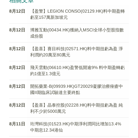
相關文章
8月12日
【盈警】LEGION CONSO(02129.HK)料中期盈轉
虧至157萬新加坡元
8月12日
博雅互動(00434.HK)獲納入MSCI全球小型股指數
成份股
8月12日
【盈喜】賽目科技(02571.HK)料中期扭虧為盈 淨
利潤約20萬至80萬元
8月12日
飛天雲動(06610.HK)盈警低開逾9% 料中期盈轉虧
約1億至1.3億元
8月12日
開拓藥業-B(09939.HK)GT20029凝膠治療痤瘡中
國II期臨床試驗達主要終點
8月12日
【盈喜】晶泰控股(02228.HK)料中期扭虧為盈 純
利不少於5000萬元
8月11日
珩灣科技(01523.HK)中期淨利潤同比增加13.4%
中期息12.34港仙