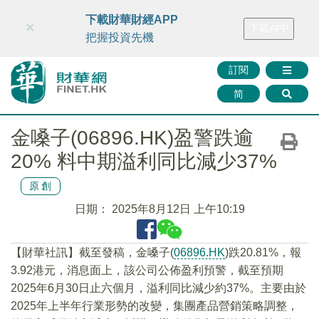
財華智庫網
FINTV
FINMETA
財華證券
媒體矩陣
下載財華財經APP
×
下載APP
智庫沙龍
聯絡我們
把握投資先機
訂閱
简
金嗓子(06896.HK)盈警跌逾
20% 料中期溢利同比減少37%
原創
日期：
2025年8月12日 上午10:19
【財華社訊】截至發稿，金嗓子(
06896.HK
)跌20.81%，報
3.92港元，消息面上，該公司公佈盈利預警，截至預期
2025年6月30日止六個月，溢利同比減少約37%。主要由於
2025年上半年行業形勢的改變，集團產品營銷策略調整，