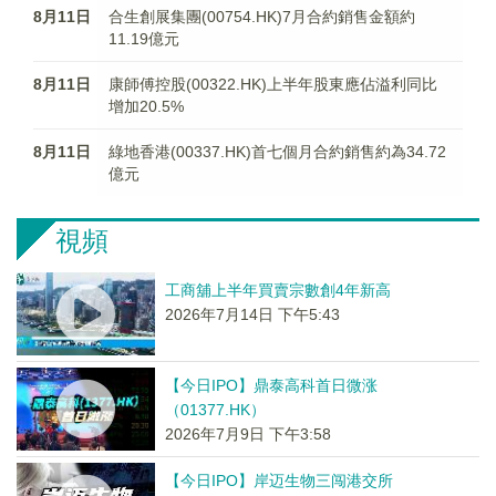
8月11日
合生創展集團(00754.HK)7月合約銷售金額約
11.19億元
8月11日
康師傅控股(00322.HK)上半年股東應佔溢利同比
增加20.5%
8月11日
綠地香港(00337.HK)首七個月合約銷售約為34.72
億元
視頻
工商舖上半年買賣宗數創4年新高
2026年7月14日 下午5:43
【今日IPO】鼎泰高科首日微涨
（01377.HK）
2026年7月9日 下午3:58
【今日IPO】岸迈生物三闯港交所