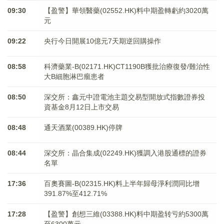
09:30
【盈警】華領醫藥(02552.HK)料中期盈轉虧約3020萬
元
09:22
央行今日開展10億元7天期逆回購操作
08:58
科濟藥業-B(02171.HK)CT1190B獲批治療復發/難治性
大B細胞淋巴瘤患者
08:50
深交所：鑫元中證電池主題交易型開放式指數證券投
資基金8月12日上市交易
08:48
通天酒業(00389.HK)停牌
08:44
深交所：晶合集成(02249.HK)獲調入港股通標的證券
名單
17:36
百奧賽圖-B(02315.HK)料上半年歸母淨利潤同比增
391.87%至412.71%
17:28
【盈警】創想三維(03388.HK)料中期盈转亏約5300萬