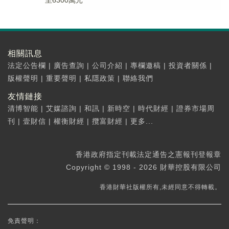
至6300萬元
相關訊息
法定公告欄
|
廣告查詢
|
公司介紹
|
專欄邀稿
|
投資者關係
|
版權聲明
|
重要聲明
|
私隱政策
|
聯絡我們
友情鏈接
清博智能
|
艾媒諮詢
|
和訊
|
新時空
|
時代財經
|
證券市場周
刊
|
壹財信
|
權衡財經
|
攬富財經
|
更多...
香港政府指定刊載法定通告之憲報刊登報章
Copyright © 1998 - 2026 財華控股有限公司
香港財華社版權所有,未經同意不得轉載。
免責聲明：