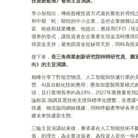
投資新藍海》發表主旨演講。
李小加指出，傳統股權投資方式過於聚焦於尋找
和中期「蛇」階段的中小企業，這些企業雖難以
富、稅收和就業機會。他提出，應採用CFO（現
債券的形式，讓投資者在企業產生現金流時獲得
得資金支持，避免因資金短缺而夭折，同時為投
接下來，
長三角商業創新研究院特聘研究員、圓
向》的主旨演講。
相峰分享了對低空物流、人工智能與快遞行業的
營、AI及自動化技術應用，疊加加盟製商業模式
頭，且行業增長率約為19%，2027年業務量有
論框架,強調其需技術支撐與標準化體繫，並透露
快遞、物流協同網絡構建，同時呼籲產學研各界
建未來快遞新生態。
三輪主旨演講結束後，秉承著在人工智能技術不
值」的理念，為企業決策者、為投資人提供一份