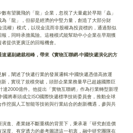
少數有望騰飛的「龍」企業，忽視了大量處於早期「蟲」
成為「龍」，但卻是經濟的中堅力量，創造了大部分財
金流權）模式，以現金流而非股權為投資標的，通過類似
回報，同時承擔風險。這種模式能幫助中小企業在早期獲
資者提供更廣泛的回報機會。
通速遞副總裁相峰，帶來《實物互聯網-中國快遞演化的方
見解，闡述了快遞行業的發展邏輯:中國快遞憑借高效運
創新，實現了規模突破，頭部企業業務量早已超越國際巨
預計達2000億件。他提出「實物互聯網」作為行業轉型新理
中國將牽頭成立ISO國際快遞標準技術委員會，推動全球
合作挖掘人工智能等技術與行業結合的創新機遇，參與共
斷演進、產業鏈不斷重構的背景下，秉承著「研究創造價
有深度、有穿透力的參考圖譜這一初衷，融中研究團隊在