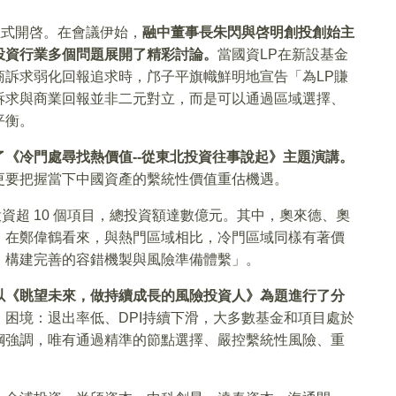
正式開啓。在會議伊始，
融中董事長朱閃與啓明創投創始主
投資行業多個問題展開了精彩討論。
當國資LP在新設基金
商訴求弱化回報追求時，邝子平旗幟鮮明地宣告「為LP賺
訴求與商業回報並非二元對立，而是可以通過區域選擇、
平衡。
《冷門處尋找熱價值--從東北投資往事說起》主題演講。
更要把握當下中國資產的繫統性價值重估機遇。
投資超 10 個項目，總投資額達數億元。其中，奧來德、奧
。在鄭偉鶴看來，與熱門區域相比，冷門區域同樣有著價
，構建完善的容錯機製與風險準備體繫」。
以《眺望未來，做持續成長的風險投資人》為題進行了分
困境：退出率低、DPI持續下滑，大多數基金和項目處於
鋼強調，唯有通過精準的節點選擇、嚴控繫統性風險、重