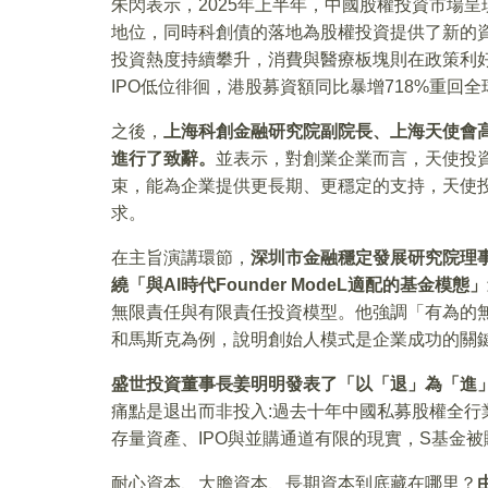
朱閃表示，2025年上半年，中國股權投資市場
地位，同時科創債的落地為股權投資提供了新的
投資熱度持續攀升，消費與醫療板塊則在政策利
IPO低位徘徊，港股募資額同比暴增718%重回
之後，
上海科創金融研究院副院長、上海天使會
進行了致辭。
並表示，對創業企業而言，天使投
束，能為企業提供更長期、更穩定的支持，天使
求。
在主旨演講環節，
深圳市金融穩定發展研究院理
繞「與Al時代Founder ModeL適配的基金模
無限責任與有限責任投資模型。他強調「有為的
和馬斯克為例，說明創始人模式是企業成功的關
盛世投資董事長姜明明發表了「以「退」為「進
痛點是退出而非投入:過去十年中國私募股權全行業
存量資產、IPO與並購通道有限的現實，S基金
耐心資本、大膽資本、長期資本到底藏在哪里？