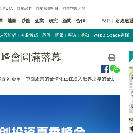
INMETA
財華證券
財華
媒體矩陣
財華
智庫沙龍
單
地圖
沙龍
企業
研究
顧問
合作
視頻
財經速
A股解碼
美股解碼
股評
研報
專訪
活動
Web3 Space專欄
季峰會圓滿落幕
的深刻變革，中國產業的全球化正在進入無界之界的全新