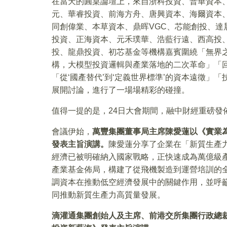
在當天的圓桌論壇上，來自浙科投資、普華資本
元、華睿投資、前海方舟、唐興資本、海爾資本
同創偉業、本草資本、鼎晖VGC、芯能創投、達
投資、正海資本、元禾璞華、浩藍行遠、西高投
投、龍鼎投資、初芯基金等機構嘉賓圍繞「無界
構，大模型投資邏輯與產業落地的二次革命」「
「從‘國產替代’到‘定義世界標準’的資本遠徵」
展開討論，進行了一場場精彩的碰撞。
值得一提的是，24日大會期間，融中財經重磅發
會議伊始，
萬豐集團董事局主席陳愛蓮以《實業
發表主旨演講。
陳愛蓮分享了企業在「新質生產
經濟已被明確納入國家戰略，正快速成為萬億級
產業基金佈局，構建了從飛機製造到運營培訓的
調資本在推動低空經濟發展中的關鍵作用，並呼
同推動新質生產力高質量發展。
滴灌通集團創始人及主席、前港交所集團行政總