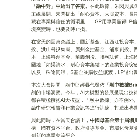
「融中對」中給出了答案。
在此環節，朱閃與厲
主線展開。朱閃提出「耐心資本、大膽資本、長
藏在專業與信任的循環里——GP用專業赢得LP
境突變時，也要及時止損。
在當天的圓桌會議上，國新基金、江西江投資本
投、洪山科投集團、廣州金控基金、浦東創投、
本、上海科創基金、華義創投、聯融誌道、上海
圍繞「如渠清水，耐心資本集結下的產業投資突
以及「殊途同歸，S基金並購收益讓渡，LP退出
本次大會期間，融中財經叠代發佈「
融中數據Bridg
刻的市場洞察。今年，AI大模型的發展呈現出技
都在積極擁抱AI大模型，「融中數據」亦不例外
融中研究報告和行業資訊等進行訓練，打造出專業
與此同時，在當天會議上，
中國母基金第十屆辋
構、國有資本平台、政府引導基金、市場化母基
創新的專業交流平台。