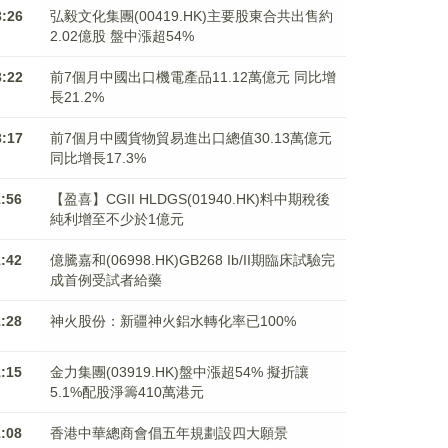
3:26
弘毅文化集團(00419.HK)主要股東合共出售約
2.02億股 盤中漲超54%
3:22
前7個月中國出口機電產品11.12萬億元 同比增
長21.2%
3:17
前7個月中國貨物貿易進出口總值30.13萬億元
同比增長17.3%
1:56
【盈喜】CGII HLDGS(01940.HK)料中期稅後
純利增至不少於1億元
1:42
億騰嘉和(06998.HK)GB268 Ib/II期臨床試驗完
成首例受試者給藥
1:28
神火股份：新疆神火鋁水轉化率已100%
1:15
金力集團(03919.HK)盤中漲超54% 擬折讓
5.1%配股淨籌410萬港元
1:08
香港中華總商會倡五年規劃設四大願景