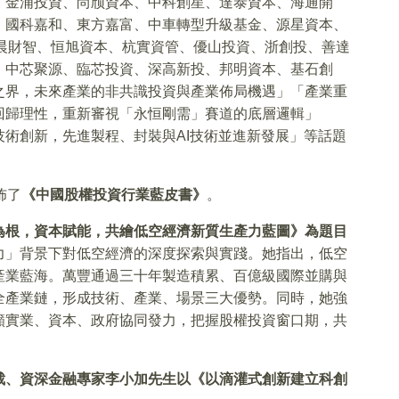
、金浦投資、尚颀資本、中科創星、達泰資本、海通開
、國科嘉和、東方嘉富、中車轉型升級基金、源星資本、
晨財智、恒旭資本、杭實資管、優山投資、浙創投、善達
、中芯聚源、臨芯投資、深高新投、邦明資本、基石創
之界，未來產業的非共識投資與產業佈局機遇」「產業重
回歸理性，重新審視「永恒剛需」賽道的底層邏輯」
「技術創新，先進製程、封裝與AI技術並進新發展」等話題
佈了
《中國股權投資行業藍皮書》
。
為根，資本賦能，共繪低空經濟新質生產力藍圖》為題目
力」背景下對低空經濟的深度探索與實踐。她指出，低空
產業藍海。萬豐通過三十年製造積累、百億級國際並購與
全產業鏈，形成技術、產業、場景三大優勢。同時，她強
籲實業、資本、政府協同發力，把握股權投資窗口期，共
裁、資深金融專家李小加先生以《以滴灌式創新建立科創