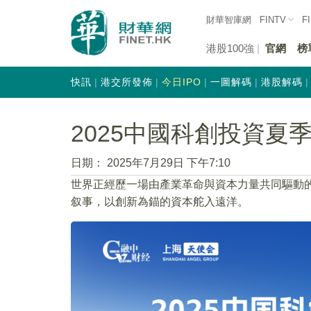
財華智庫網
FINTV
F
港股100強
官網
榜
快訊
港交所發佈
今日IPO
一圖解碼
港股解碼
2025中國科創投資夏
日期：
2025年7月29日 下午7:10
世界正經歷一場由產業革命與資本力量共同驅動
叙事，以創新為錨的資本舵入遠洋。