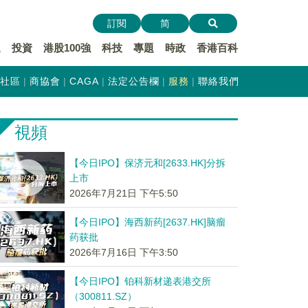
訂閱
简
遞
投資
港股100強
科技
專題
時政
香港百科
社區
商協會
CAGA
法定公告欄
服務
聯絡我們
視頻
【今日IPO】保济元和[2633.HK]分拆
上市
2026年7月21日 下午5:50
【今日IPO】海西新药[2637.HK]脑瘤
药获批
2026年7月16日 下午3:50
【今日IPO】铂科新材递表港交所
（300811.SZ）