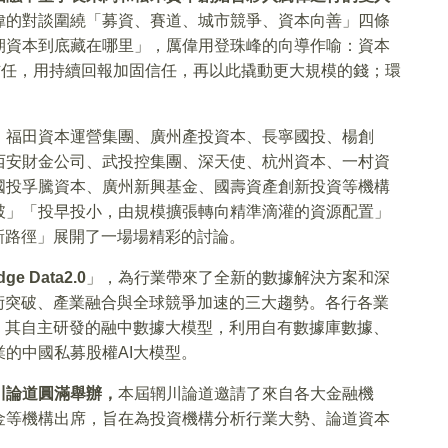
偉的對談圍繞「募資、賽道、城市競爭、資本向善」四條
期資本到底藏在哪里」，厲偉用登珠峰的向導作喻：資本
信任，用持續回報加固信任，再以此撬動更大規模的錢；環
、福田資本運營集團、廣州產投資本、長寧國投、楊創
西安財金公司、武投控集團、深天使、杭州資本、一村資
國投孚騰資本、廣州新興基金、國壽資產創新投資等機構
破」「投早投小，由規模擴張轉向精準滴灌的資源配置」
新路徑」展開了一場場精彩的討論。
e Data2.0
」，為行業帶來了全新的數據解決方案和深
術突破、產業融合與全球競爭加速的三大趨勢。各行各業
。其自主研發的融中數據大模型，利用自有數據庫數據、
的中國私募股權AI大模型。
川論道圓滿舉辦，
本屆辋川論道邀請了來自各大金融機
金等機構出席，旨在為投資機構分析行業大勢、論道資本