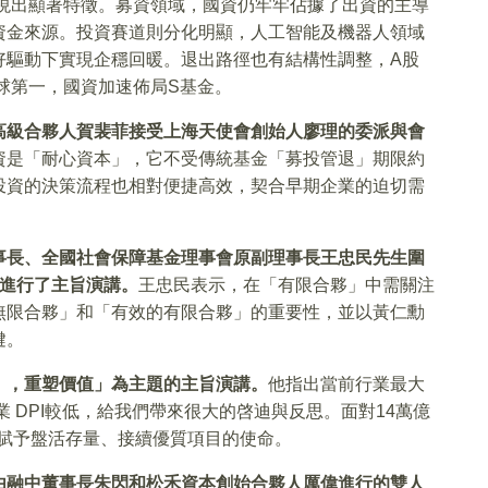
呈現出顯著特徵。募資領域，國資仍牢牢佔據了出資的主導
資金來源。投資賽道則分化明顯，人工智能及機器人領域
好驅動下實現企穩回暖。退出路徑也有結構性調整，A股
全球第一，國資加速佈局S基金。
高級合夥人賀裴菲接受上海天使會創始人廖理的委派與會
資是「耐心資本」，它不受傳統基金「募投管退」期限約
投資的決策流程也相對便捷高效，契合早期企業的迫切需
事長、全國社會保障基金理事會原副理事長王忠民先生圍
態」進行了主旨演講。
王忠民表示，在「有限合夥」中需關注
無限合夥」和「有效的有限合夥」的重要性，並以黃仁勳
鍵。
」，重塑價值」為主題的主旨演講。
他指出當前行業最大
 DPI較低，給我們帶來很大的啓迪與反思。面對14萬億
被賦予盤活存量、接續優質項目的使命。
由融中董事長朱閃和松禾資本創始合夥人厲偉進行的雙人