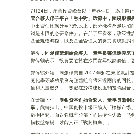
7月24日，產業投資峰會以「無界生長」為主題
管合夥人邝子平在「融中對」環節中，圍繞股權
中出資佔比飙升至75%以上，部分機構為滿足招
錢是永恒的必要條件」。在邝子平看來，政策性
基金規模調控，以及基金管理人的努力實現動態
隨後，
同創偉業創始合夥人、董事長鄭偉鶴帶來了
鄭偉鶴表示，投資要敢於在冷門處尋找熱價值，
鄭偉鶴介紹，同創偉業自 2007 年起在東北累計
克化學等成功案例為整體組合帶來近兩倍的回報
值和大量機會，「關鍵在於構建反脆弱投資組合
在會議下午，
澳銀資本創始合夥人、董事長熊鋼
享，
熊鋼指出，中國創投市場正陷入「檸檬市場」
虧損區間。面對強概率分佈下的結構性失敗，熊
構收益結構，才能真正「戰勝概率」。