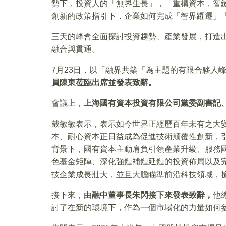
勢下，投資人的「無界生長」，「重構資本，智
創新的政策指引下，企業如何完成「智界躍遷」
三天的峰會全面探討投資趨勢、產業發展，打造
融合與貫通。
7月23日，以「融界共築「為主題的有限合夥人
員陳東莅臨出席並發表致辭。
會議上，
上海國有資本投資有限公司黨委副書記
戴敏敏表示，表示如今世界正經歷百年未有之大
本、耐心資本正日益成為促進技術颠覆性創新，
背景下，國有資本主動肩負引領產業升級、服務
色基金矩陣、深化強鏈補鏈延鏈的投資佈局以及
技企業成長壯大，並且大膽瞄準前沿科技領域，
接下來，由
融中董事長朱閃接下來發表致辭，
他
討了在新的環境下，作為一個市場化的力量如何