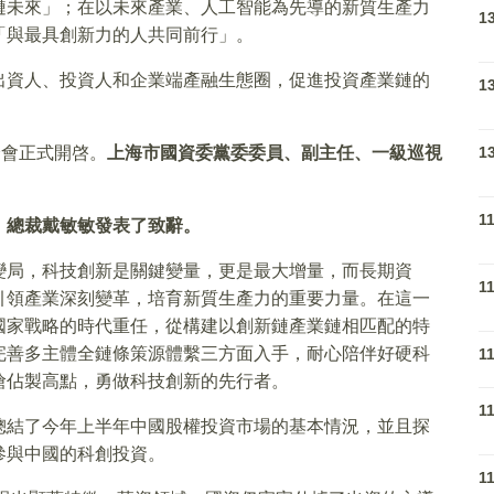
鏈未來」；在以未來產業、人工智能為先導的新質生產力
1
「與最具創新力的人共同前行」。
出資人、投資人和企業端產融生態圈，促進投資產業鏈的
1
峰會正式開啓。
上海市國資委黨委委員、副主任、一級巡視
1
1
、總裁戴敏敏發表了致辭。
變局，科技創新是關鍵變量，更是最大增量，而長期資
1
引領產業深刻變革，培育新質生產力的重要力量。在這一
國家戰略的時代重任，從構建以創新鏈產業鏈相匹配的特
完善多主體全鏈條策源體繫三方面入手，耐心陪伴好硬科
1
搶佔製高點，勇做科技創新的先行者。
1
總結了今年上半年中國股權投資市場的基本情況，並且探
參與中國的科創投資。
1