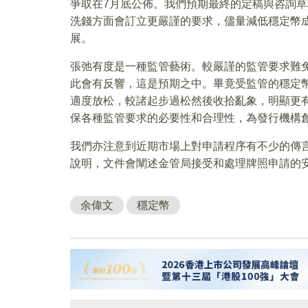
爭取在7月底公佈。我們預期最終的定稿與咨詢
洗錢方面會訂立更嚴謹的要求，儘量減低穩定幣
展。
張弛有度是一種監管藝術。較嚴謹的監管要求難
此會有反響，這是預期之中。畢竟受監管的穩定
適度放松，較諸起步過松然後收拾亂象，明顯更
保各種監管要求的必要性和合理性，為發行機構
我們亦注意到近期市場上對申請程序有不少的傳
說明，文件會闡述金管局接受和處理牌照申請的
余偉文
穩定幣