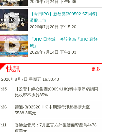
2026年7月24日 下午5:36
【今日IPO】新易盛[300502.SZ]冲刺
港股上市
2026年7月20日 下午5:20
「JHC 日本城」將該名為「JHC 真好
城」
2026年7月14日 下午1:03
快訊
更多
2026年8月7日 星期五 16:30:44
7:35
【盈警】綠心集團(00094.HK)料中期淨虧損同
比收窄不少於85%
7:26
德適-B(02526.HK)中期歸母淨虧損擴大至
5588.3萬元
7:11
香港金管局：7月底官方外匯儲備資產為4478
億美元