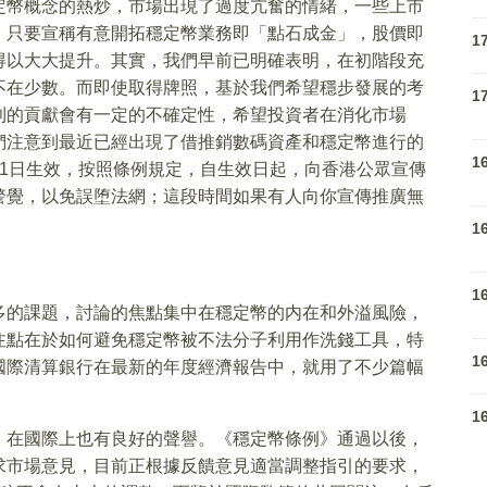
定幣概念的熱炒，市場出現了過度亢奮的情緒，一些上市
，只要宣稱有意開拓穩定幣業務即「點石成金」，股價即
1
得以大大提升。其實，我們早前已明確表明，在初階段充
不在少數。而即使取得牌照，基於我們希望穩步發展的考
1
利的貢獻會有一定的不確定性，希望投資者在消化市場
們注意到最近已經出現了借推銷數碼資產和穩定幣進行的
1
1日生效，按照條例規定，自生效日起，向香港公眾宣傳
警覺，以免誤堕法網；這段時間如果有人向你宣傳推廣無
1
1
多的課題，討論的焦點集中在穩定幣的内在和外溢風險，
注點在於如何避免穩定幣被不法分子利用作洗錢工具，特
1
國際清算銀行在最新的年度經濟報告中，就用了不少篇幅
1
，在國際上也有良好的聲譽。《穩定幣條例》通過以後，
求市場意見，目前正根據反饋意見適當調整指引的要求，