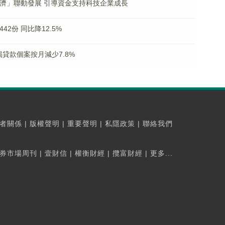
經濟」聯動發展 引導資金支持科技企業成長
2份 同比降12.5%
貸款個案按月減少7.8%
者關係
|
版權聲明
|
重要聲明
|
私隱政策
|
聯絡我們
券市場周刊
|
壹財信
|
權衡財經
|
攬富財經
|
更多...