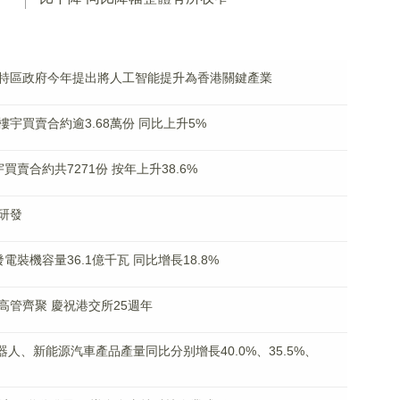
特區政府今年提出將人工智能提升為香港關鍵產業
宇買賣合約逾3.68萬份 同比上升5%
賣合約共7271份 按年上升38.6%
研發
裝機容量36.1億千瓦 同比增長18.8%
管齊聚 慶祝港交所25週年
人、新能源汽車產品產量同比分别增長40.0%、35.5%、