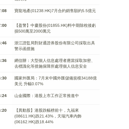
7:08
寶龍地產(01238.HK)7月合約銷售額約5.5億元
7:00
【盈警】中慶股份(01855.HK)料中期除稅後虧
損500萬至2000萬元
6:46
浙江證監局對財通證券股份有限公司採取出具
警示函措施
6:36
網信辦：大型個人信息處理者應當採取加密、
去標識化等措施保障所處理個人信息安全
6:30
國家外匯局：7月末中國外匯儲備規模34188億
美元 升幅0.07%
6:24
山金國際：港股上市工作正常推進中
6:20
【異動股】港股跌幅榜前十，九福來
(08611.HK)跌21.43%，天瑞汽車内飾
(06162.HK)跌18.44%