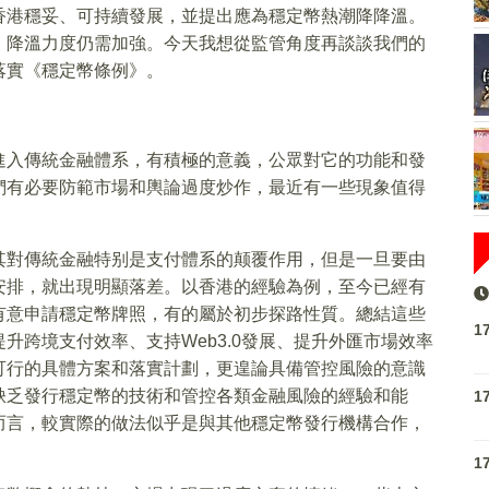
香港穩妥、可持續發展，並提出應為穩定幣熱潮降降溫。
，降溫力度仍需加強。今天我想從監管角度再談談我們的
落實《穩定幣條例》。
進入傳統金融體系，有積極的意義，公眾對它的功能和發
們有必要防範市場和輿論過度炒作，最近有一些現象值得
其對傳統金融特别是支付體系的颠覆作用，但是一旦要由
安排，就出現明顯落差。以香港的經驗為例，至今已經有
有意申請穩定幣牌照，有的屬於初步探路性質。總結這些
1
升跨境支付效率、支持Web3.0發展、提升外匯市場效率
可行的具體方案和落實計劃，更遑論具備管控風險的意識
缺乏發行穩定幣的技術和管控各類金融風險的經驗和能
1
而言，較實際的做法似乎是與其他穩定幣發行機構合作，
1