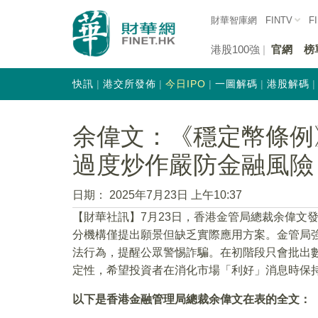
財華智庫網
FINTV
F
港股100強
官網
榜
快訊
港交所發佈
今日IPO
一圖解碼
港股解碼
余偉文：《穩定幣條例
過度炒作嚴防金融風險
日期：
2025年7月23日 上午10:37
【財華社訊】7月23日，香港金管局總裁余偉文
分機構僅提出願景但缺乏實際應用方案。金管局強
法行為，提醒公眾警惕詐騙。在初階段只會批出
定性，希望投資者在消化市場「利好」消息時保
以下是香港金融管理局總裁余偉文在表的全文：