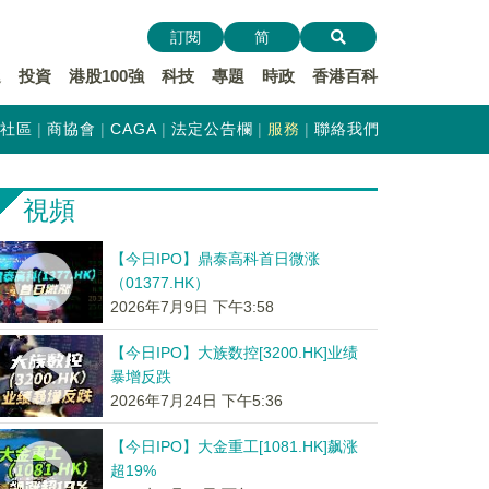
訂閱
简
遞
投資
港股100強
科技
專題
時政
香港百科
社區
商協會
CAGA
法定公告欄
服務
聯絡我們
視頻
【今日IPO】鼎泰高科首日微涨
（01377.HK）
2026年7月9日 下午3:58
【今日IPO】大族数控[3200.HK]业绩
暴增反跌
2026年7月24日 下午5:36
【今日IPO】大金重工[1081.HK]飙涨
超19%