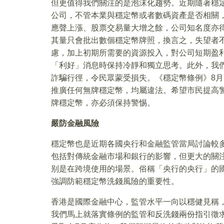
但更值得我們關注的是泡沫化趨勢。近期隨著穩
公司，不管本業與穩定幣或者數碼資產是否相關
應聲上漲、股票交易量大增之餘，公司知名度亦
其量只會批出數個穩定幣牌照，換言之，失望者
慮，加上初期所需要的資源投入，對公司短期盈
「利好」消息時保持冷靜和獨立思考。此外，我
詐騙行徑，令民眾蒙受損失。《穩定幣條例》8月
推廣任何無牌穩定幣，均屬違法。希望市民提高
牌穩定幣，亦必須保持警惕。
嚴防金融風險
穩定幣也是近期各國央行和金融監管當局討論較
包括對傳統金融市場和銀行的影響，但更大的關
别是在跨境使用的場景。俗稱「央行的央行」的
強調防範穩定幣洗錢風險的重要性。
香港是國際金融中心，監管水平一向以穩健見稱
我們馬上就落實條例的監管和反洗錢兩份指引徵