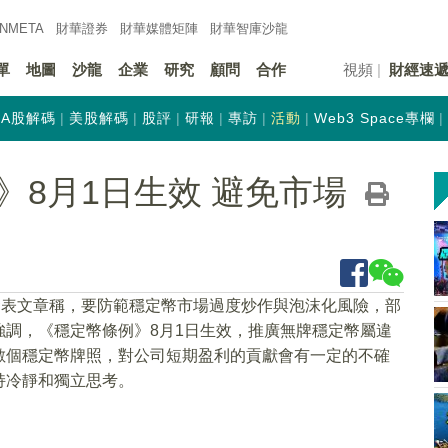
INMETA
財華證券
財華
媒體矩陣
財華
智庫沙龍
單
地圖
沙龍
企業
研究
顧問
合作
視頻
財經速
A股解碼
美股解碼
股評
研報
專訪
活動
Web3 Space專欄
》8月1日生效 避免市場
發表文章稱，要防範穩定幣市場過度炒作與泡沫化風險，部
調，《穩定幣條例》8月1日生效，推廣無牌穩定幣屬違
數個穩定幣牌照，對公司短期盈利的貢獻會有一定的不確
持冷靜和獨立思考。