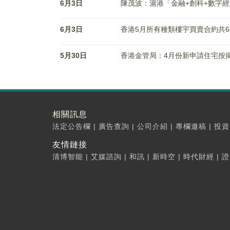
6月3日
陳茂波：滬港「金融+創科+數字
6月3日
香港5月所有種類樓宇買賣合約共644
5月30日
香港金管局：4月份新申請住宅按揭
相關訊息
法定公告欄
|
廣告查詢
|
公司介紹
|
專欄邀稿
|
投資
友情鏈接
清博智能
|
艾媒諮詢
|
和訊
|
新時空
|
時代財經
|
證