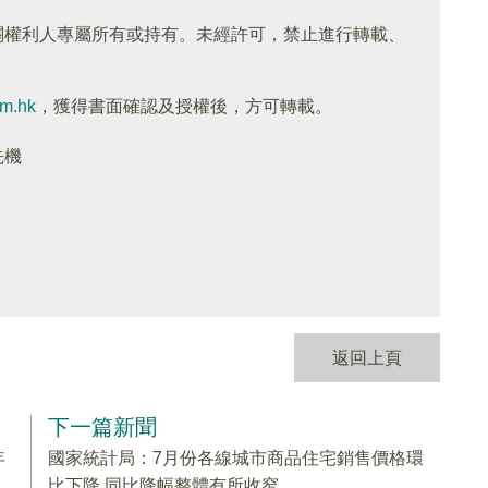
關權利人專屬所有或持有。未經許可，禁止進行轉載、
om.hk
，獲得書面確認及授權後，方可轉載。
先機
返回上頁
下一篇新聞
年
國家統計局：7月份各線城市商品住宅銷售價格環
比下降 同比降幅整體有所收窄