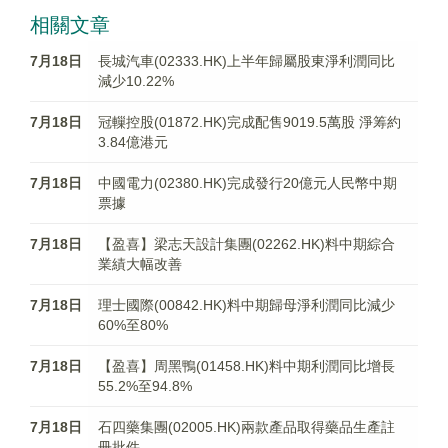
相關文章
7月18日
長城汽車(02333.HK)上半年歸屬股東淨利潤同比
減少10.22%
7月18日
冠轈控股(01872.HK)完成配售9019.5萬股 淨筹約
3.84億港元
7月18日
中國電力(02380.HK)完成發行20億元人民幣中期
票據
7月18日
【盈喜】梁志天設計集團(02262.HK)料中期綜合
業績大幅改善
7月18日
理士國際(00842.HK)料中期歸母淨利潤同比減少
60%至80%
7月18日
【盈喜】周黑鴨(01458.HK)料中期利潤同比增長
55.2%至94.8%
7月18日
石四藥集團(02005.HK)兩款產品取得藥品生產註
冊批件