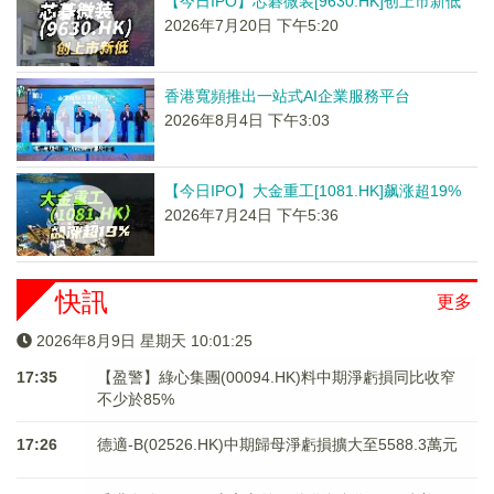
【今日IPO】芯碁微装[9630.HK]创上市新低
2026年7月20日 下午5:20
香港寬頻推出一站式AI企業服務平台
2026年8月4日 下午3:03
【今日IPO】大金重工[1081.HK]飙涨超19%
2026年7月24日 下午5:36
快訊
更多
2026年8月9日 星期天 10:01:25
17:35
【盈警】綠心集團(00094.HK)料中期淨虧損同比收窄
不少於85%
17:26
德適-B(02526.HK)中期歸母淨虧損擴大至5588.3萬元