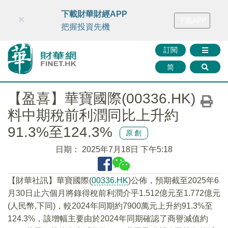
財華智庫網
FINTV
FINMETA
財華證券
媒體矩陣
下載財華財經APP
×
下載APP
智庫沙龍
聯絡我們
把握投資先機
訂閱
简
【盈喜】華寶國際(00336.HK)
料中期稅前利潤同比上升約
91.3%至124.3%
原創
日期：
2025年7月18日 下午5:18
【財華社訊】華寶國際(
00336.HK
)公佈，預期截至2025年6
月30日止六個月將錄得稅前利潤介乎1.512億元至1.772億元
(人民幣,下同)，較2024年同期約7900萬元上升約91.3%至
124.3%，該增幅主要由於2024年同期確認了商譽減值約