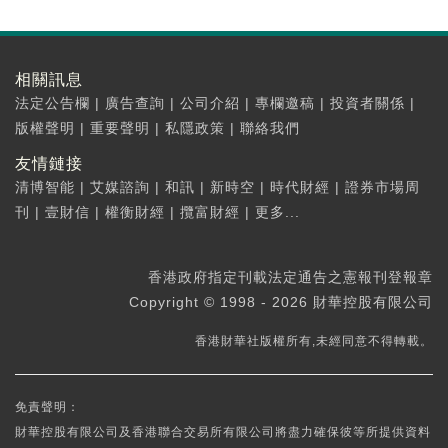
相關訊息
法定公告欄
|
廣告查詢
|
公司介紹
|
專欄邀稿
|
投資者關係
|
版權聲明
|
重要聲明
|
私隱政策
|
聯絡我們
友情鏈接
清博智能
|
艾媒諮詢
|
和訊
|
新時空
|
時代財經
|
證券市場周
刊
|
壹財信
|
權衡財經
|
攬富財經
|
更多...
香港政府指定刊載法定通告之憲報刊登報章
Copyright © 1998 - 2026 財華控股有限公司
香港財華社版權所有,未經同意不得轉載。
免責聲明：
財華控股有限公司及香港聯合交易所有限公司將盡力確保彼等所提供資料