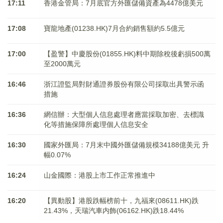
17:11
香港金管局：7月底官方外匯儲備資產為4478億美元
17:08
寶龍地產(01238.HK)7月合約銷售額約5.5億元
17:00
【盈警】中慶股份(01855.HK)料中期除稅後虧損500萬
至2000萬元
16:46
浙江證監局對財通證券股份有限公司採取出具警示函
措施
16:36
網信辦：大型個人信息處理者應當採取加密、去標識
化等措施保障所處理個人信息安全
16:30
國家外匯局：7月末中國外匯儲備規模34188億美元 升
幅0.07%
16:24
山金國際：港股上市工作正常推進中
16:20
【異動股】港股跌幅榜前十，九福來(08611.HK)跌
21.43%，天瑞汽車内飾(06162.HK)跌18.44%