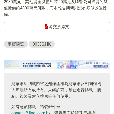
2930萬元、其他資產減值約2020萬元及聯營公司投資的減
值撥備約4800萬元所致，而本報告期間則沒有類似減值撥
備。
港交所原文
華寶國際
00336.HK
財華網所刊載內容之知識產權為財華網及相關權利
人專屬所有或持有。未經許可，禁止進行轉載、摘
編、複製及建立鏡像等任何使用。
如有意願轉載，請發郵件至
content@finet.com.hk
，獲得書面確認及授權後，