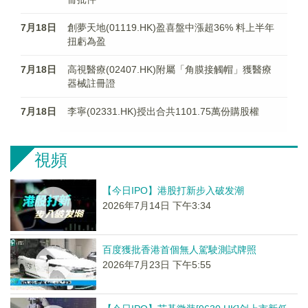
7月18日
創夢天地(01119.HK)盈喜盤中漲超36% 料上半年
扭虧為盈
7月18日
高視醫療(02407.HK)附屬「角膜接觸帽」獲醫療
器械註冊證
7月18日
李寧(02331.HK)授出合共1101.75萬份購股權
視頻
【今日IPO】港股打新步入破发潮
2026年7月14日 下午3:34
百度獲批香港首個無人駕駛測試牌照
2026年7月23日 下午5:55