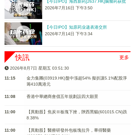
【今日IPO】海西新药[2637.HK]脑瘤药获批
2026年7月16日 下午3:50
【今日IPO】知原药业递表港交所
2026年7月14日 下午3:34
快訊
更多
2026年8月7日 星期五 03:51:30
11:15
金力集團(03919.HK)盤中漲超54% 擬折讓5.1%配股淨
籌410萬港元
11:08
香港中華總商會倡五年規劃設四大願景
11:00
【異動股】焦炭Ⅲ板塊下挫，陝西黑貓(601015.CN)跌
8.38%
11:00
【異動股】醫療研發外包板塊拉升，畢得醫藥