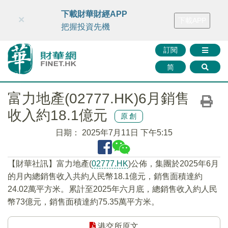
財華智庫網
FINTV
FINMETA
財華證券
媒體矩陣
下載財華財經APP
×
下載APP
智庫沙龍
聯絡我們
把握投資先機
訂閱
简
富力地產(02777.HK)6月銷售
收入約18.1億元
原創
日期：
2025年7月11日 下午5:15
【財華社訊】富力地產(
02777.HK
)公佈，集團於2025年6月
的月內總銷售收入共約人民幣18.1億元，銷售面積達約
24.02萬平方米。累計至2025年六月底，總銷售收入約人民
幣73億元，銷售面積達約75.35萬平方米。
港交所原文