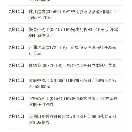
7月11日
珠江船務(00560.HK)料中期股東應佔溢利同比下
跌55%-70%
7月11日
樂普生物-B(02157.HK)完成配售9382.5萬股 淨籌
約4.63億港元
7月11日
正通汽車(01728.HK)：莊智博及吳曉強獲任為執
行董事
7月11日
新耀萊(00970.HK)：馬舒揚獲任獨立非執行董事
7月11日
港龍中國地產(06968.HK)前六個月合同銷售金額
26.998億元
7月11日
宜明昂科-B(01541.HK)股價異常波動 不存在須披
露的任何消息
7月11日
美麗田園醫療健康(02373.HK)斥約86.6萬港元回
購3.05萬股