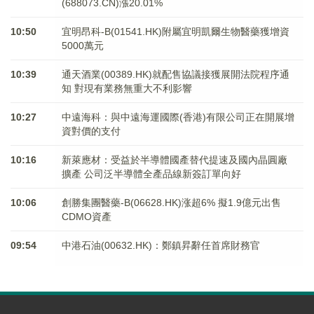
(688073.CN)漲20.01%
10:50
宜明昂科-B(01541.HK)附屬宜明凱爾生物醫藥獲增資
5000萬元
10:39
通天酒業(00389.HK)就配售協議接獲展開法院程序通
知 對現有業務無重大不利影響
10:27
中遠海科：與中遠海運國際(香港)有限公司正在開展增
資對價的支付
10:16
新萊應材：受益於半導體國產替代提速及國內晶圓廠
擴產 公司泛半導體全產品線新簽訂單向好
10:06
創勝集團醫藥-B(06628.HK)涨超6% 擬1.9億元出售
CDMO資產
09:54
中港石油(00632.HK)：鄭鎮昇辭任首席財務官