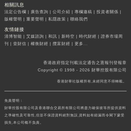
相關訊息
法定公告欄
|
廣告查詢
|
公司介紹
|
專欄邀稿
|
投資者關係
|
版權聲明
|
重要聲明
|
私隱政策
|
聯絡我們
友情鏈接
清博智能
|
艾媒諮詢
|
和訊
|
新時空
|
時代財經
|
證券市場周
刊
|
壹財信
|
權衡財經
|
攬富財經
|
更多...
香港政府指定刊載法定通告之憲報刊登報章
Copyright © 1998 - 2026 財華控股有限公司
香港財華社版權所有,未經同意不得轉載。
免責聲明：
財華控股有限公司及香港聯合交易所有限公司將盡力確保彼等所提供資料
之準確性及可靠性,但並不保證資料絕對無誤,資料如有錯漏而令閣下蒙受
損失,本公司概不負責。