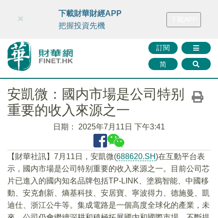
財華智庫網
FINTV
FINMETA
財華證券
媒體矩陣
下載財華財經APP
×
下載APP
智庫沙龍
聯絡我們
把握投資先機
訂閱
简
安凱微：國内市場是公司特别
重要的收入來源之一
日期：
2025年7月11日 下午3:41
【財華社訊】7月11日，安凱微(
688620.SH
)在互動平台表
示，國内市場是公司特别重要的收入來源之一。目前公司芯
片已進入的國内知名品牌包括TP-LINK、塗鴉智能、中國移
動、安克創新、熵基科技、安居寶、寧波得力、德施曼、凱
迪仕、浙江公牛等。集成電路是一個高度全球化的產業，未
來，公司仍會繼續深耕和積極拓展國内和國際市場，不斷提