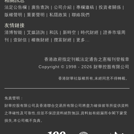
相關訊息
法定公告欄
|
廣告查詢
|
公司介紹
|
專欄邀稿
|
投資者關係
|
版權聲明
|
重要聲明
|
私隱政策
|
聯絡我們
友情鏈接
清博智能
|
艾媒諮詢
|
和訊
|
新時空
|
時代財經
|
證券市場周
刊
|
壹財信
|
權衡財經
|
攬富財經
|
更多...
香港政府指定刊載法定通告之憲報刊登報章
Copyright © 1998 - 2026 財華控股有限公司
香港財華社版權所有,未經同意不得轉載。
免責聲明：
財華控股有限公司及香港聯合交易所有限公司將盡力確保彼等所提供資料
之準確性及可靠性,但並不保證資料絕對無誤,資料如有錯漏而令閣下蒙受
損失,本公司概不負責。