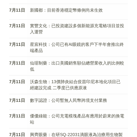
7月11日
新國都：目前香港穩定幣條例尚未生效
7月11日
實豐文化：已投資建設多個新能源充電樁項目並投
入運營
7月11日
星宸科技：公司已有AI眼鏡的客戶下半年會推出終
端產品
7月11日
仙琚制藥：出口美國銷售額佔總營業收入的比例較
低
7月11日
沃森生物：13價肺炎結合疫苗印尼本地化項目已
經建設完成 二季度已供應原液
7月11日
數字認證：公司暫無人民幣跨境支付業務
7月11日
優優綠能：公司充電模塊產品有應用於蔚來的換電
站
7月11日
興齊眼藥：在研SQ-22031滴眼液為治療用生物製