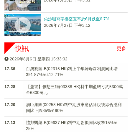
2026年7月15日 下午5:51
尖沙咀寫字樓空置率於6月跌至6.7%
2026年7月27日 下午3:12
快訊
更多
2026年8月6日 星期四 15:33:03
17:36
百奧賽圖-B(02315.HK)料上半年歸母淨利潤同比增
391.87%至412.71%
17:28
【盈警】創想三維(03388.HK)料中期盈转亏約5300萬
至6300萬元
17:20
湯臣集團(00258.HK)料中期股東應佔除稅後綜合溢利
同比下跌85%至90%
17:13
禮邦醫藥-B(09637.HK)料中期虧損同比收窄15%至
25%