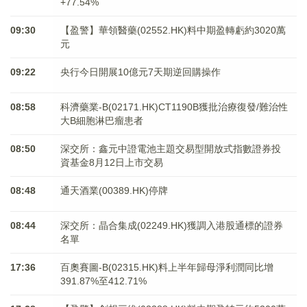
+77.54%
09:30
【盈警】華領醫藥(02552.HK)料中期盈轉虧約3020萬
元
09:22
央行今日開展10億元7天期逆回購操作
08:58
科濟藥業-B(02171.HK)CT1190B獲批治療復發/難治性
大B細胞淋巴瘤患者
08:50
深交所：鑫元中證電池主題交易型開放式指數證券投
資基金8月12日上市交易
08:48
通天酒業(00389.HK)停牌
08:44
深交所：晶合集成(02249.HK)獲調入港股通標的證券
名單
17:36
百奧賽圖-B(02315.HK)料上半年歸母淨利潤同比增
391.87%至412.71%