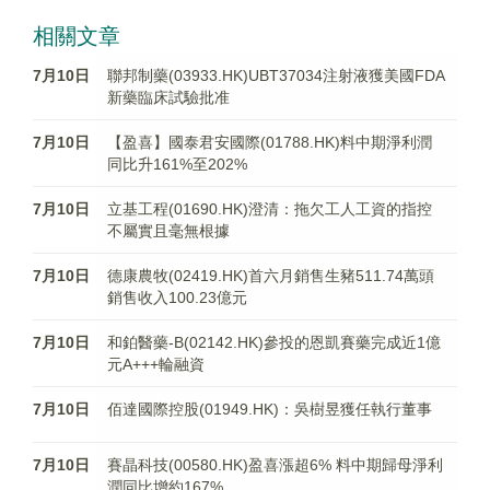
相關文章
7月10日
聯邦制藥(03933.HK)UBT37034注射液獲美國FDA
新藥臨床試驗批准
7月10日
【盈喜】國泰君安國際(01788.HK)料中期淨利潤
同比升161%至202%
7月10日
立基工程(01690.HK)澄清：拖欠工人工資的指控
不屬實且毫無根據
7月10日
德康農牧(02419.HK)首六月銷售生豬511.74萬頭
銷售收入100.23億元
7月10日
和鉑醫藥-B(02142.HK)參投的恩凱賽藥完成近1億
元A+++輪融資
7月10日
佰達國際控股(01949.HK)：吳樹昱獲任執行董事
7月10日
賽晶科技(00580.HK)盈喜漲超6% 料中期歸母淨利
潤同比增約167%