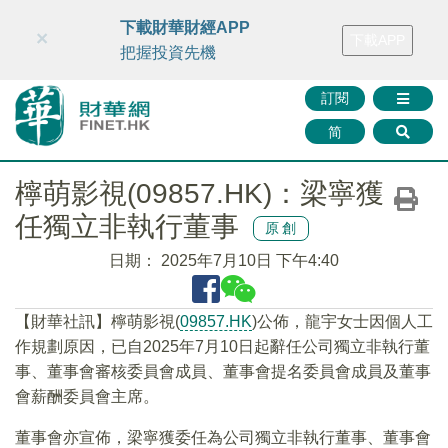
財華智庫網
FINTV
FINMETA
財華證券
媒體矩陣
下載財華財經APP
×
下載APP
智庫沙龍
聯絡我們
把握投資先機
訂閱
简
檸萌影視(09857.HK)：梁寧獲
任獨立非執行董事
原創
日期：
2025年7月10日 下午4:40
【財華社訊】檸萌影視(
09857.HK
)公佈，龍宇女士因個人工
作規劃原因，已自2025年7月10日起辭任公司獨立非執行董
事、董事會審核委員會成員、董事會提名委員會成員及董事
會薪酬委員會主席。
董事會亦宣佈，梁寧獲委任為公司獨立非執行董事、董事會