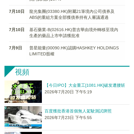
7月10日
龍光集團(03380.HK)附屬21筆境內公司債券及
ABS的重組方案全部獲債券持有人審議通過
7月10日
基石藥業-B(02616.HK)普吉華由境外轉移至境內
生產的藥品上市申請獲批准
7月9日
普星能量(00090.HK)認購HASHKEY HOLDINGS
LIMITED股權
視頻
【今日IPO】大金重工[1081.HK]破发遭腰斩
2026年7月20日 下午5:19
百度獲批香港首個無人駕駛測試牌照
2026年7月23日 下午5:55