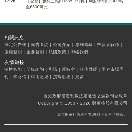
17:28
【盈警】創想三維(03388.HK)料中期盈转亏約5300萬
至6300萬元
相關訊息
法定公告欄
|
廣告查詢
|
公司介紹
|
專欄邀稿
|
投資者關係
|
版權聲明
|
重要聲明
|
私隱政策
|
聯絡我們
友情鏈接
清博智能
|
艾媒諮詢
|
和訊
|
新時空
|
時代財經
|
證券市場周
刊
|
壹財信
|
權衡財經
|
攬富財經
|
更多...
香港政府指定刊載法定通告之憲報刊登報章
Copyright © 1998 - 2026 財華控股有限公司
香港財華社版權所有,未經同意不得轉載。