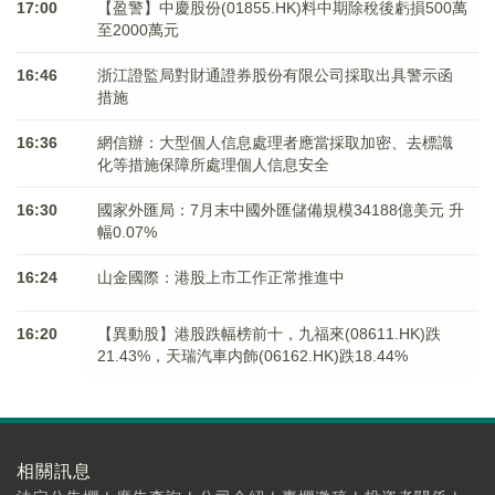
17:00
【盈警】中慶股份(01855.HK)料中期除稅後虧損500萬
至2000萬元
16:46
浙江證監局對財通證券股份有限公司採取出具警示函
措施
16:36
網信辦：大型個人信息處理者應當採取加密、去標識
化等措施保障所處理個人信息安全
16:30
國家外匯局：7月末中國外匯儲備規模34188億美元 升
幅0.07%
16:24
山金國際：港股上市工作正常推進中
16:20
【異動股】港股跌幅榜前十，九福來(08611.HK)跌
21.43%，天瑞汽車内飾(06162.HK)跌18.44%
相關訊息