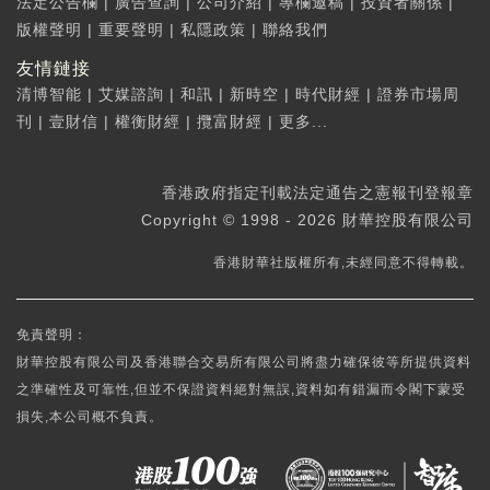
法定公告欄
|
廣告查詢
|
公司介紹
|
專欄邀稿
|
投資者關係
|
版權聲明
|
重要聲明
|
私隱政策
|
聯絡我們
友情鏈接
清博智能
|
艾媒諮詢
|
和訊
|
新時空
|
時代財經
|
證券市場周
刊
|
壹財信
|
權衡財經
|
攬富財經
|
更多...
香港政府指定刊載法定通告之憲報刊登報章
Copyright © 1998 - 2026 財華控股有限公司
香港財華社版權所有,未經同意不得轉載。
免責聲明：
財華控股有限公司及香港聯合交易所有限公司將盡力確保彼等所提供資料
之準確性及可靠性,但並不保證資料絕對無誤,資料如有錯漏而令閣下蒙受
損失,本公司概不負責。