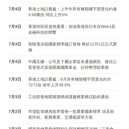
7月4日
香港土地註冊處：上半年所有種類樓宇買賣合約逾
3.68萬份 同比上升5%
7月4日
香港特區投資推廣署：加強香港與日本在Web3及
金融科技的聯繫
7月4日
智能電冰箱國家標準修訂發佈 將於12月1日正式實
施
7月4日
中國五礦：公司及下屬企業從未通過網頁、微信公
眾號形式直接開展國際黃金、比特幣理財業務
7月3日
香港土地註冊處：6月所有種類樓宇買賣合約共
7271份 按年上升38.6%
7月3日
工信部發佈開展號碼保護服務業務試點的通知
7月2日
市場監管總局批準發佈一批重要國家標準 涉及助
老扶幼、新興產業、交通能源等方面