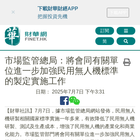
財華智庫網
FINTV
FINMETA
財華證券
媒體矩陣
下載財華財經APP
×
下載APP
智庫沙龍
聯絡我們
把握投資先機
訂閱
简
市場監管總局：將會同有關單
位進一步加強民用無人機標準
的製定實施工作
日期：
2025年7月7日 下午3:31
【財華社訊】7月7日，據市場監管總局網站發佈，民用無人
機研製相關國家標準實施一年多來，有效降低了民用無人機
研製、測試及生產成本，增強了民用無人機的產業化和商業
化能力。市場監管部門將會同有關單位進一步加強民用無人