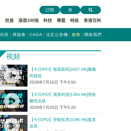
訂閱
简
遞
投資
港股100強
科技
專題
時政
香港百科
社區
商協會
CAGA
法定公告欄
服務
聯絡我們
視頻
【今日IPO】海西新药[2637.HK]脑瘤
药获批
2026年7月16日 下午3:50
【今日IPO】滴普科技[1384.HK]营收
翻倍反跌
2026年7月20日 下午5:20
【今日IPO】华勤技术[3296.HK]盈喜
反跌