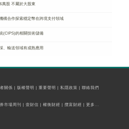
6萬股 不屬於大股東
機構合作探索穩定幣在跨境支付領域
(CIPS)的相關技術儲備
採、輸送領域有成熟應用
者關係
|
版權聲明
|
重要聲明
|
私隱政策
|
聯絡我們
券市場周刊
|
壹財信
|
權衡財經
|
攬富財經
|
更多...