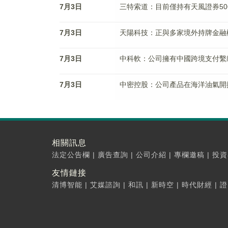
7月3日
三特索道：目前僅持有天風證券50
7月3日
天陽科技：正與多家境外持牌金融
7月3日
中科軟：公司擁有中國跨境支付繫統
7月3日
中密控股：公司產品在海洋油氣開
相關訊息
法定公告欄
|
廣告查詢
|
公司介紹
|
專欄邀稿
|
投資
友情鏈接
清博智能
|
艾媒諮詢
|
和訊
|
新時空
|
時代財經
|
證