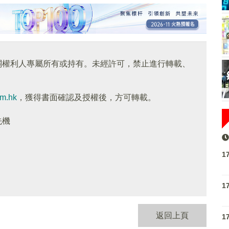
關權利人專屬所有或持有。未經許可，禁止進行轉載、
om.hk
，獲得書面確認及授權後，方可轉載。
先機
1
1
返回上頁
1