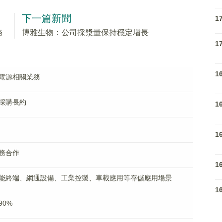
下一篇新聞
1
務
博雅生物：公司採漿量保持穩定增長
1
1
電源相關業務
採購長約
1
1
務合作
1
能終端、網通設備、工業控製、車載應用等存儲應用場景
1
0%