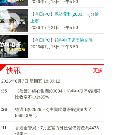
2026年7月15日 下午5:50
【今日IPO】保济元和[2633.HK]分拆
上市
2026年7月21日 下午5:50
【今日IPO】铂科电子递表港交所
2026年7月16日 下午3:50
快訊
更多
2026年8月7日 星期五 18:39:12
7:35
【盈警】綠心集團(00094.HK)料中期淨虧損同
比收窄不少於85%
7:26
德適-B(02526.HK)中期歸母淨虧損擴大至
5588.3萬元
7:11
香港金管局：7月底官方外匯儲備資產為4478
億美元