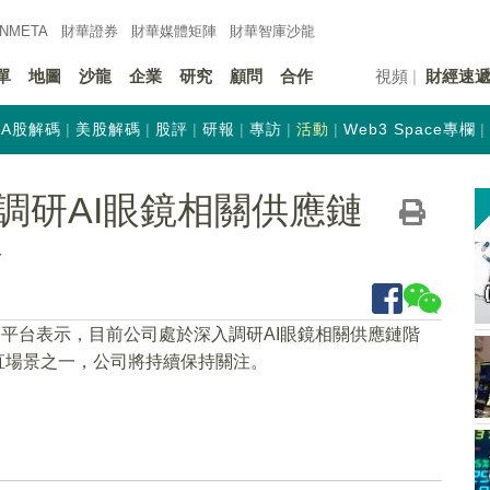
INMETA
財華證券
財華
媒體矩陣
財華
智庫沙龍
單
地圖
沙龍
企業
研究
顧問
合作
視頻
財經速
A股解碼
美股解碼
股評
研報
專訪
活動
Web3 Space專欄
調研AI眼鏡相關供應鏈
務
動平台表示，目前公司處於深入調研AI眼鏡相關供應鏈階
直場景之一，公司將持續保持關注。