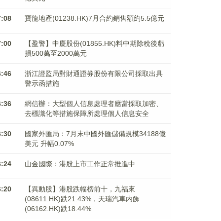
7:08
寶龍地產(01238.HK)7月合約銷售額約5.5億元
7:00
【盈警】中慶股份(01855.HK)料中期除稅後虧
損500萬至2000萬元
6:46
浙江證監局對財通證券股份有限公司採取出具
警示函措施
6:36
網信辦：大型個人信息處理者應當採取加密、
去標識化等措施保障所處理個人信息安全
6:30
國家外匯局：7月末中國外匯儲備規模34188億
美元 升幅0.07%
6:24
山金國際：港股上市工作正常推進中
6:20
【異動股】港股跌幅榜前十，九福來
(08611.HK)跌21.43%，天瑞汽車内飾
(06162.HK)跌18.44%