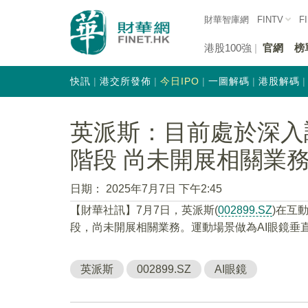
財華智庫網
FINTV
F
港股100強
官網
榜
快訊
港交所發佈
今日IPO
一圖解碼
港股解碼
英派斯：目前處於深入
階段 尚未開展相關業
日期：
2025年7月7日 下午2:45
【財華社訊】7月7日，英派斯(
002899.SZ
)在互
段，尚未開展相關業務。運動場景做為AI眼鏡垂
英派斯
002899.SZ
AI眼鏡