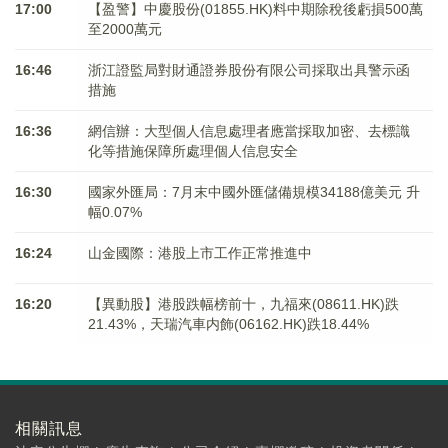
17:00
【盈警】中慶股份(01855.HK)料中期除稅後虧損500萬
至2000萬元
16:46
浙江證監局對財通證券股份有限公司採取出具警示函
措施
16:36
網信辦：大型個人信息處理者應當採取加密、去標識
化等措施保障所處理個人信息安全
16:30
國家外匯局：7月末中國外匯儲備規模34188億美元 升
幅0.07%
16:24
山金國際：港股上市工作正常推進中
16:20
【異動股】港股跌幅榜前十，九福來(08611.HK)跌
21.43%，天瑞汽車内飾(06162.HK)跌18.44%
相關訊息