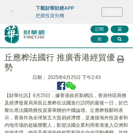
財華智庫網
FINTV
FINMETA
財華證券
媒體矩陣
下載財華財經APP
×
下載APP
智庫沙龍
聯絡我們
把握投資先機
訂閱
简
丘應桦法國行 推廣香港經貿優
勢
日期：
2025年6月25日 下午2:43
【財華社訊】6月25日，據香港政府新網訊，香港特區商務
及經濟發展局局長丘應桦在法國進行訪問的最後一日，於巴
黎出席法國商務投資署舉辦的中國論壇。丘應桦致辭時表
示，香港作為全球第五大貿易經濟體，是連接海外投資者和
内地市場的超級聯繫人，歡迎法國企業利用香港進入亞洲和
内地市場。他提及香港的低稅製和資金自由流動優勢，並鼓