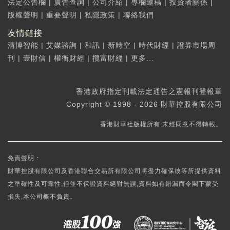
法定公告欄
|
廣告查詢
|
公司介紹
|
專欄邀稿
|
投資者關係
|
版權聲明
|
重要聲明
|
私隱政策
|
聯絡我們
友情鏈接
清博智能
|
艾媒諮詢
|
和訊
|
新時空
|
時代財經
|
證券市場周
刊
|
壹財信
|
權衡財經
|
攬富財經
|
更多...
香港政府指定刊載法定通告之憲報刊登報章
Copyright © 1998 - 2026 財華控股有限公司
香港財華社版權所有,未經同意不得轉載。
免責聲明：
財華控股有限公司及香港聯合交易所有限公司將盡力確保彼等所提供資料
之準確性及可靠性,但並不保證資料絕對無誤,資料如有錯漏而令閣下蒙受
損失,本公司概不負責。