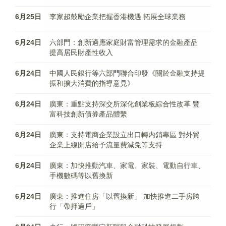
6月25日
李家超鼓勵企業把握香港機遇 拓展全球業務
6月24日
六部門：創新適應家庭財富管理需求的金融產品
提高居民財產性收入
6月24日
中國人民銀行等六部門聯合印發《關於金融支持提
振和擴大消費的指導意見》
6月24日
廣東：重點支持深交所深化創業板綜合性改革 豐
富科技創新債券產品體繫
6月24日
廣東：支持電商企業設立出口轉内銷專區 對外貿
企業上線開店給予流量費減免等支持
6月24日
廣東：加快推動汽車、家電、家裝、電動自行車、
手機數碼等以舊換新
6月24日
廣東：推進住房「以舊換新」 加快推進二手房跨
行「帶押過戶」