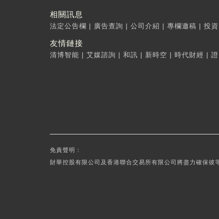
相關訊息
法定公告欄
|
廣告查詢
|
公司介紹
|
專欄邀稿
|
投資
友情鏈接
清博智能
|
艾媒諮詢
|
和訊
|
新時空
|
時代財經
|
證
免責聲明：
財華控股有限公司及香港聯合交易所有限公司將盡力確保彼等