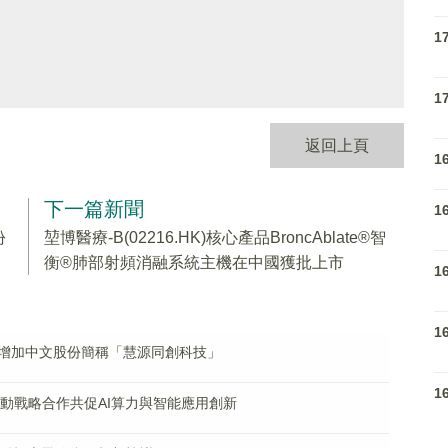
1
1
返回上頁
1
下一篇新聞
1
份
堃博醫療-B(02216.HK)核心產品BroncAblate®智
衡®肺部射頻消融系統主機在中國獲批上市
1
1
.HK)將增加中文股份簡稱「慧源同創科技」
1
硅基流動戰略合作共促AI算力與智能應用創新