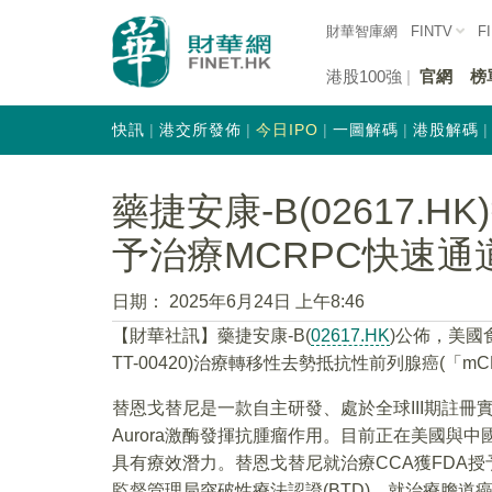
財華智庫網
FINTV
F
港股100強
官網
榜
快訊
港交所發佈
今日IPO
一圖解碼
港股解碼
藥捷安康-B(02617.
予治療MCRPC快速通
日期：
2025年6月24日 上午8:46
【財華社訊】藥捷安康-B(
02617.HK
)公佈，美國食品
TT-00420)治療轉移性去勢抵抗性前列腺癌(「mCRPC」
替恩戈替尼是一款自主研發、處於全球III期註冊實
Aurora激酶發揮抗腫瘤作用。目前正在美國與
具有療效潛力。替恩戈替尼就治療CCA獲FDA授予
監督管理局突破性療法認證(BTD)，就治療膽道