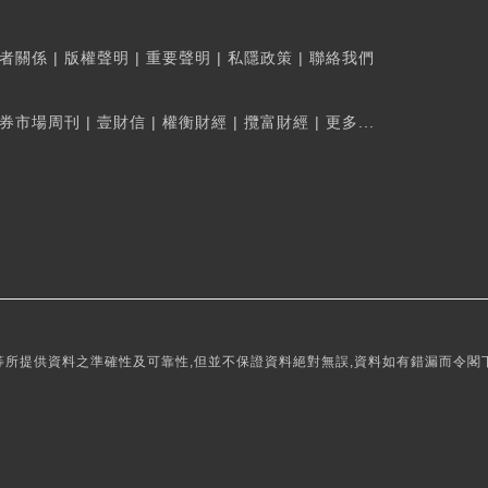
者關係
|
版權聲明
|
重要聲明
|
私隱政策
|
聯絡我們
券市場周刊
|
壹財信
|
權衡財經
|
攬富財經
|
更多...
所提供資料之準確性及可靠性,但並不保證資料絕對無誤,資料如有錯漏而令閣