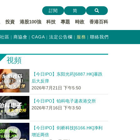
訂閱
简
遞
投資
港股100強
科技
專題
時政
香港百科
社區
商協會
CAGA
法定公告欄
服務
聯絡我們
視頻
【今日IPO】东阳光药[6887.HK]暴跌
后大反弹
2026年7月21日 下午5:50
【今日IPO】铂科电子递表港交所
2026年7月16日 下午3:50
【今日IPO】剑桥科技[6166.HK]净利
增近两倍