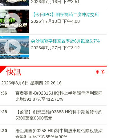
2026年7月16日 下午3:51
【今日IPO】明宇制药二度冲港交所
2026年7月13日 下午4:08
尖沙咀寫字樓空置率於6月跌至6.7%
2026年7月27日 下午3:12
快訊
更多
2026年8月6日 星期四 20:26:16
7:36
百奧賽圖-B(02315.HK)料上半年歸母淨利潤同
比增391.87%至412.71%
7:28
【盈警】創想三維(03388.HK)料中期盈转亏約
5300萬至6300萬元
7:20
湯臣集團(00258.HK)料中期股東應佔除稅後綜
合溢利同比下跌85%至90%