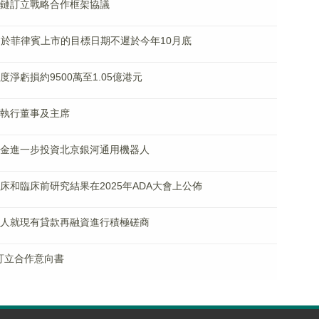
湖北碼鏈訂立戰略合作框架協議
nilad於菲律賓上市的目標日期不遲於今年10月底
年度淨虧損約9500萬至1.05億港元
辭任執行董事及主席
理的基金進一步投資北京銀河通用機器人
藥物臨床和臨床前研究結果在2025年ADA大會上公佈
與債權人就現有貸款再融資進行積極磋商
ee訂立合作意向書