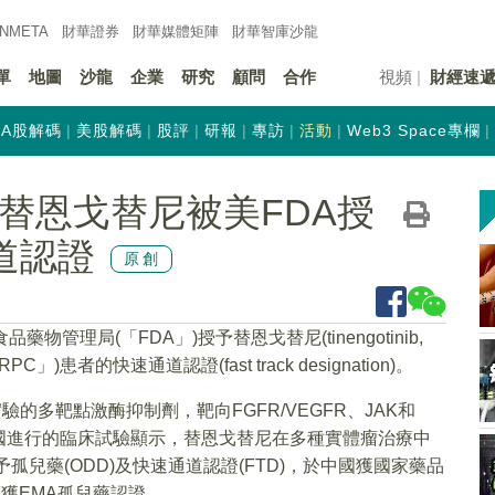
INMETA
財華證券
財華
媒體矩陣
財華
智庫沙龍
單
地圖
沙龍
企業
研究
顧問
合作
視頻
財經速
A股解碼
美股解碼
股評
研報
專訪
活動
Web3 Space專欄
HK)替恩戈替尼被美FDA授
道認證
原創
藥物管理局(「FDA」)授予替恩戈替尼(tinengotinib,
)患者的快速通道認證(fast track designation)。
驗的多靶點激酶抑制劑，靶向FGFR/VEGFR、JAK和
中國進行的臨床試驗顯示，替恩戈替尼在多種實體瘤治療中
孤兒藥(ODD)及快速通道認證(FTD)，於中國獲國家藥品
癌獲EMA孤兒藥認證。