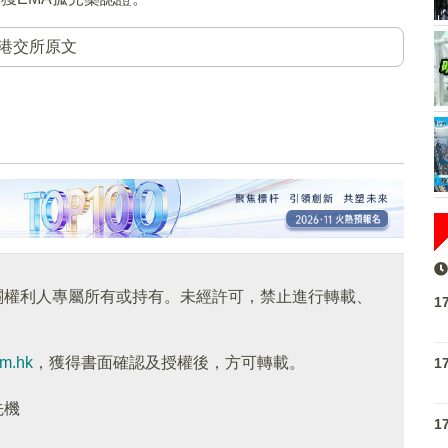
港交所原文
關權利人專屬所有或持有。未經許可，禁止進行轉載、
1
om.hk
，獲得書面確認及授權後，方可轉載。
1
先機
1