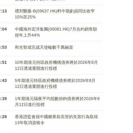
7:13
禮邦醫藥-B(09637.HK)料中期虧損同比收窄
15%至25%
7:04
中國海外宏洋集團(00081.HK)7月合約銷售額
按年上升44%
6:53
和光智成完成天使輪數千萬融資
6:51
10年期港元特區政府機構債券將於2026年8月
12日透過重開進行投標
6:43
5年期港元特區政府機構債券將於2026年8月
12日透過重開進行投標
6:39
1年期港元隔夜平均指數掛鉤債券將於2026年8
月12日進行投標
6:28
香港證監會就中國糖果前高管的失當行為取得
13年取消資格令