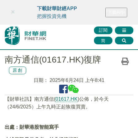
財華智庫網
FINTV
FINMETA
財華證券
媒體矩陣
下載財華財經APP
×
下載APP
智庫沙龍
聯絡我們
把握投資先機
訂閱
简
南方通信(01617.HK)復牌
原創
日期：
2025年6月24日 上午8:41
【財華社訊】南方通信(
01617.HK
)公佈，於今天
（24/6/2025）上午九時正起恢復買賣。
出處：財華港股智能寫手