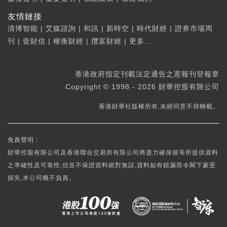
友情鏈接
清博智能
|
艾媒諮詢
|
和訊
|
新時空
|
時代財經
|
證券市場周
刊
|
壹財信
|
權衡財經
|
攬富財經
|
更多...
香港政府指定刊載法定通告之憲報刊登報章
Copyright © 1998 - 2026 財華控股有限公司
香港財華社版權所有,未經同意不得轉載。
免責聲明：
財華控股有限公司及香港聯合交易所有限公司將盡力確保彼等所提供資料
之準確性及可靠性,但並不保證資料絕對無誤,資料如有錯漏而令閣下蒙受
損失,本公司概不負責。