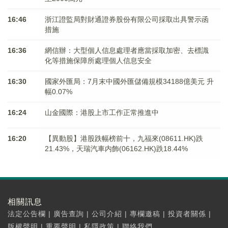
16:46
浙江證監局對財通證券股份有限公司採取出具警示函
措施
16:36
網信辦：大型個人信息處理者應當採取加密、去標識
化等措施保障所處理個人信息安全
16:30
國家外匯局：7月末中國外匯儲備規模34188億美元 升
幅0.07%
16:24
山金國際：港股上市工作正常推進中
16:20
【異動股】港股跌幅榜前十，九福來(08611.HK)跌
21.43%，天瑞汽車内飾(06162.HK)跌18.44%
相關訊息
法定公告欄
|
廣告查詢
|
公司介紹
|
專欄邀稿
|
投資者關係
|
版權聲明
|
重要聲明
|
私隱政策
|
聯絡我們