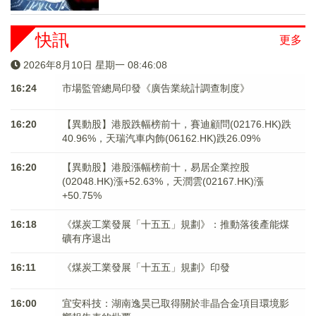
快訊
更多
2026年8月10日 星期一 08:46:08
16:24
市場監管總局印發《廣告業統計調查制度》
16:20
【異動股】港股跌幅榜前十，賽迪顧問(02176.HK)跌
40.96%，天瑞汽車内飾(06162.HK)跌26.09%
16:20
【異動股】港股漲幅榜前十，易居企業控股
(02048.HK)漲+52.63%，天潤雲(02167.HK)漲
+50.75%
16:18
《煤炭工業發展「十五五」規劃》：推動落後產能煤
礦有序退出
16:11
《煤炭工業發展「十五五」規劃》印發
16:00
宜安科技：湖南逸昊已取得關於非晶合金項目環境影