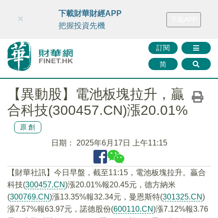
財華智庫網
FINTV
FINMETA
財華證券
媒體矩陣
下載財華財經APP
×
下載APP
智庫沙龍
聯絡我們
把握投資先機
訂閱
简
【異動股】電池板塊拉升，贏
合科技(300457.CN)漲20.01%
原創
日期：
2025年6月17日 上午11:15
【財華社訊】今日早盤，截至11:15，電池板塊拉升。贏合
科技(
300457.CN
)漲20.01%報20.45元，德方納米
(
300769.CN
)漲13.35%報32.34元，曼恩斯特(
301325.CN
)
漲7.57%報63.97元，諾德股份(
600110.CN
)漲7.12%報3.76