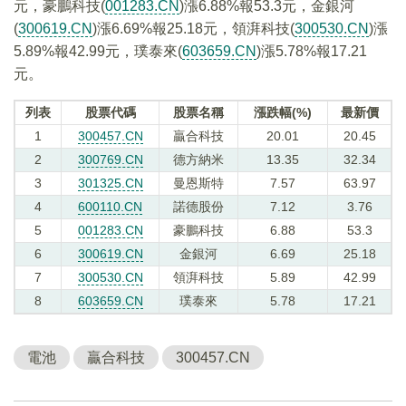
元，豪鵬科技(
001283.CN
)漲6.88%報53.3元，金銀河
(
300619.CN
)漲6.69%報25.18元，領湃科技(
300530.CN
)漲
5.89%報42.99元，璞泰來(
603659.CN
)漲5.78%報17.21
元。
列表
股票代碼
股票名稱
漲跌幅(%)
最新價
1
300457.CN
贏合科技
20.01
20.45
2
300769.CN
德方納米
13.35
32.34
3
301325.CN
曼恩斯特
7.57
63.97
4
600110.CN
諾德股份
7.12
3.76
5
001283.CN
豪鵬科技
6.88
53.3
6
300619.CN
金銀河
6.69
25.18
7
300530.CN
領湃科技
5.89
42.99
8
603659.CN
璞泰來
5.78
17.21
電池
贏合科技
300457.CN