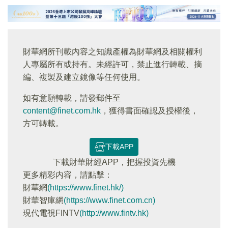
財華網所刊載內容之知識產權為財華網及相關權利
人專屬所有或持有。未經許可，禁止進行轉載、摘
編、複製及建立鏡像等任何使用。
如有意願轉載，請發郵件至
content@finet.com.hk
，獲得書面確認及授權後，
方可轉載。
下載APP
下載財華財經APP，把握投資先機
更多精彩内容，請點擊：
財華網
(https://www.finet.hk/)
財華智庫網
(https://www.finet.com.cn)
現代電視FINTV
(http://www.fintv.hk)