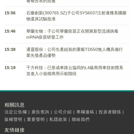
響報告表的批覆
15:56
石藥創新(300765.SZ)子公司SYS6037注射液獲美國藥
物還床試驗批准
15:46
華蘭生物：子公司華蘭疫苗正在開展新型流感病毒
mRNA疫苗研發工作
15:38
通靈股份：公司生產組裝的重載TD550無人機具備行
業先發產品優勢
15:19
千方科技：已形成車路云協同的L4級商用車技術體系
並進入小規模商用示範階段
相關訊息
法定公告欄
|
廣告查詢
|
公司介紹
|
專欄邀稿
|
投資者關係
|
版權聲明
|
重要聲明
|
私隱政策
|
聯絡我們
友情鏈接