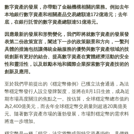
數字資產的發展，亦帶動了金融機構相關的業務。例如去年
本地銀行數字資產和相關產品交易總額達172億港元；去年
底，在銀行託管的數字資產總額達51億港元。
因應最新的發展和形勢變化，我們即將就數字資產的發展發
表第二份政策宣言，闡述下一步的政策願景和方向，一繫列
具體的措施包括讓傳統金融服務的優勢與數字資產領域的技
術創新有更好的結合、提高數字資產在實體經濟活動的安全
性和靈活性，以及鼓勵本地和國際企業探索數字資產技術的
創新及應用。
至於我們早前提出的《穩定幣條例》已獲立法會通過，為法
幣穩定幣發行人設立發牌製度，並將在8月1日生效，成為近
期市場高度關注的焦點之一。按估算，全球穩定幣總市值約
為2,400億美元，而去年全球穩定幣交易量則超過20萬億美
元。隨著數字資產市場的蓬勃發展，市場對穩定幣的需求料
將進一步增加。
穩定幣是一種「錨定」法定貨幣或與特定資產掛鈎、具價格