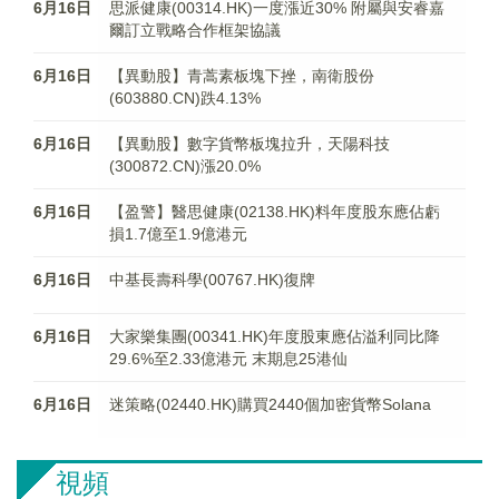
6月16日
思派健康(00314.HK)一度漲近30% 附屬與安睿嘉
爾訂立戰略合作框架協議
6月16日
【異動股】青蒿素板塊下挫，南衛股份
(603880.CN)跌4.13%
6月16日
【異動股】數字貨幣板塊拉升，天陽科技
(300872.CN)漲20.0%
6月16日
【盈警】醫思健康(02138.HK)料年度股东應佔虧
損1.7億至1.9億港元
6月16日
中基長壽科學(00767.HK)復牌
6月16日
大家樂集團(00341.HK)年度股東應佔溢利同比降
29.6%至2.33億港元 末期息25港仙
6月16日
迷策略(02440.HK)購買2440個加密貨幣Solana
視頻