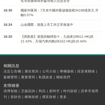
化等措施保障所處理個人信息安全
16:30
國家外匯局：7月末中國外匯儲備規模34188億美元 升
幅0.07%
16:24
山金國際：港股上市工作正常推進中
16:20
【異動股】港股跌幅榜前十，九福來(08611.HK)跌
21.43%，天瑞汽車内飾(06162.HK)跌18.44%
相關訊息
法定公告欄
|
廣告查詢
|
公司介紹
|
專欄邀稿
|
投資者關係
|
版權聲明
|
重要聲明
|
私隱政策
|
聯絡我們
友情鏈接
清博智能
|
艾媒諮詢
|
和訊
|
新時空
|
時代財經
|
證券市場周
刊
|
壹財信
|
權衡財經
|
攬富財經
|
更多...