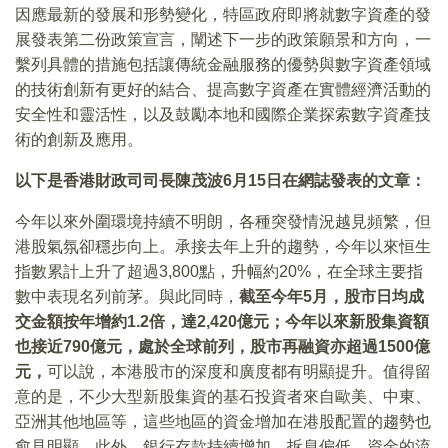
因應最新的發展和形勢變化，特區政府即將就數字資產的發
展發表第二份政策宣言，闡述下一步的政策願景和方向，一
繫列具體的措施包括讓傳統金融服務的優勢與數字資產領域
的技術創新有更好的結合、提高數字資產在實體經濟活動的
安全性和靈活性，以及鼓勵本地和國際企業探索數字資產技
術的創新及應用。
以下是香港財政司司長陳茂波6月15日在網誌發表的文章：
今年以來外圍環境持續不明朗，各種突發情況越見頻繁，但
港股氣氛卻穩步向上。承接去年上升的趨勢，今年以來恒生
指數累計上升了超過3,800點，升幅約20%，在全球主要指
數中表現名列前茅。與此同時，
截至今年5月，股市日均成
交金額按年增約1.2倍，達2,420億元；今年以來新股集資額
也接近790億元，處於全球前列，股市再融資亦超過1500億
元，
可以說，本港股市的深度和廣度都有明顯提升。值得留
意的是，不少大型新股集資的基石投資者來自歐美、中東、
亞洲其他地區等，這些地區的資金增加在港股配置的趨勢也
愈見明顯。此外，銀行存款持續增加、拆息偏低。資金的流