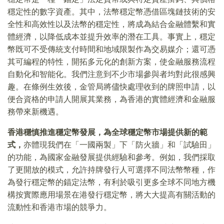
穩定性的數字資產。其中，法幣穩定幣憑借區塊鏈技術的安
全性和高效性以及法幣的穩定性，將成為結合金融體繫和實
體經濟，以降低成本並提升效率的潛在工具。事實上，穩定
幣既可不受傳統支付時間和地域限製作為交易媒介；還可憑
其可編程的特性，開拓多元化的創新方案，使金融服務流程
自動化和智能化。我們注意到不少市場參與者均對此很感興
趣。在條例生效後，金管局將儘快處理收到的牌照申請，以
便合資格的申請人開展其業務，為香港的實體經濟和金融服
務帶來新機遇。
香港穩慎推進穩定幣發展，為全球穩定幣市場提供新的範
式，
亦體現我們在「一國兩製」下「防火牆」和「試驗田」
的功能，為國家金融發展提供經驗和參考。例如，我們採取
了更開放的模式，允許持牌發行人可選擇不同法幣幣種，作
為發行穩定幣的錨定法幣，有利於吸引更多全球不同地方機
構按實際應用場景在港發行穩定幣，將大大提高有關活動的
流動性和香港市場的競爭力。