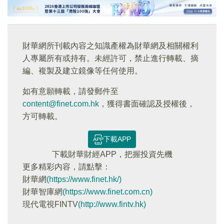
財華網所刊載內容之知識產權為財華網及相關權利
人專屬所有或持有。未經許可，禁止進行轉載、摘
編、複製及建立鏡像等任何使用。
如有意願轉載，請發郵件至
content@finet.com.hk
，獲得書面確認及授權後，
方可轉載。
下載APP
下載財華財經APP，把握投資先機
更多精彩内容，請點擊：
財華網
(https://www.finet.hk/)
財華智庫網
(https://www.finet.com.cn)
現代電視FINTV
(http://www.fintv.hk)