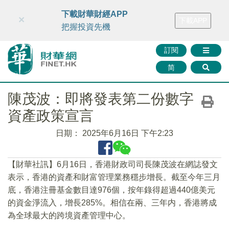
財華智庫網
FINTV
FINMETA
財華證券
媒體矩陣
下載財華財經APP
×
下載APP
智庫沙龍
聯絡我們
把握投資先機
訂閱
简
陳茂波：即將發表第二份數字
資產政策宣言
日期：
2025年6月16日 下午2:23
【財華社訊】6月16日，香港財政司司長陳茂波在網誌發文
表示，香港的資產和財富管理業務穩步增長。截至今年三月
底，香港注冊基金數目達976個，按年錄得超過440億美元
的資金淨流入，增長285%。相信在兩、三年内，香港將成
為全球最大的跨境資產管理中心。