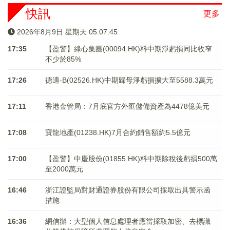
快訊
更多
2026年8月9日 星期天 05:07:45
17:35
【盈警】綠心集團(00094.HK)料中期淨虧損同比收窄
不少於85%
17:26
德適-B(02526.HK)中期歸母淨虧損擴大至5588.3萬元
17:11
香港金管局：7月底官方外匯儲備資產為4478億美元
17:08
寶龍地產(01238.HK)7月合約銷售額約5.5億元
17:00
【盈警】中慶股份(01855.HK)料中期除稅後虧損500萬
至2000萬元
16:46
浙江證監局對財通證券股份有限公司採取出具警示函
措施
16:36
網信辦：大型個人信息處理者應當採取加密、去標識