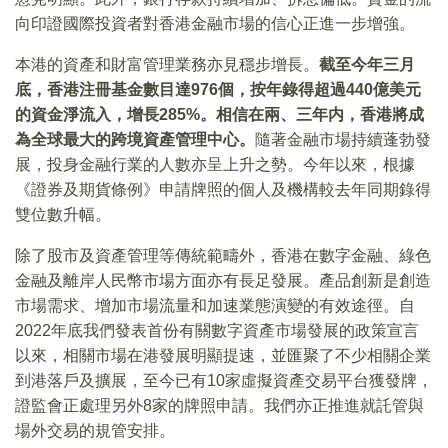
向印證國際投資者對香港金融市場的信心正進一步增強。
本港的資產和財富管理業務亦見穩步增長。
截至今年三月
底，香港注冊基金數目達976個，按年錄得超過440億美元
的資金淨流入，增長285%。相信在兩、三年内，香港將成
為全球最大的跨境資產管理中心。
隨著金融市場持續蓬勃發
展，投身金融行業的人數亦呈上升之勢。今年以來，根據
《證券及期貨條例》申請牌照的個人及機構較去年同期錄得
雙位數升幅。
除了股市及資產管理等傳統範疇外，香港在數字金融、綠色
金融及離岸人民幣市場方面亦有長足發展。產品創新是創造
市場需求、增加市場流量和加速業態演變的有效途徑。自
2022年底我們發表首份有關數字資產市場發展的政策宣言
以來，相關市場在港發展明顯提速，並匯聚了不少相關企業
到港落戶及擴展，至今已有10家虛擬資產交易平台獲發牌，
證監會正處理另外8家的牌照申請。我們亦正推進就託管與
場外交易的規管安排。