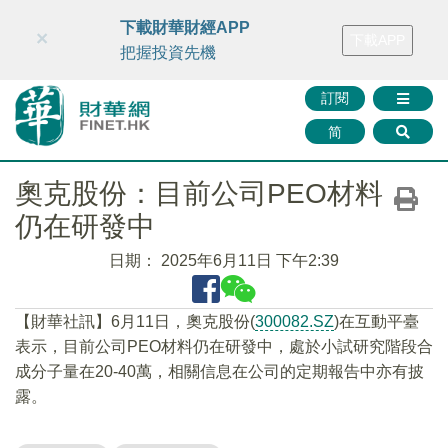
財華智庫網
FINTV
FINMETA
財華證券
媒體矩陣
下載財華財經APP
×
下載APP
智庫沙龍
聯絡我們
把握投資先機
訂閱
简
奧克股份：目前公司PEO材料
仍在研發中
日期：
2025年6月11日 下午2:39
【財華社訊】6月11日，奧克股份(
300082.SZ
)在互動平臺
表示，目前公司PEO材料仍在研發中，處於小試研究階段合
成分子量在20-40萬，相關信息在公司的定期報告中亦有披
露。