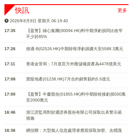
快訊
更多
2026年8月9日 星期天 06:19:41
17:35
【盈警】綠心集團(00094.HK)料中期淨虧損同比收窄
不少於85%
17:26
德適-B(02526.HK)中期歸母淨虧損擴大至5588.3萬元
17:11
香港金管局：7月底官方外匯儲備資產為4478億美元
17:08
寶龍地產(01238.HK)7月合約銷售額約5.5億元
17:00
【盈警】中慶股份(01855.HK)料中期除稅後虧損500萬
至2000萬元
16:46
浙江證監局對財通證券股份有限公司採取出具警示函
措施
16:36
網信辦：大型個人信息處理者應當採取加密、去標識