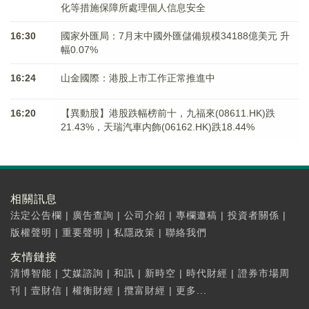
化等措施保障所處理個人信息安全
16:30
國家外匯局：7月末中國外匯儲備規模34188億美元 升
幅0.07%
16:24
山金國際：港股上市工作正常推進中
16:20
【異動股】港股跌幅榜前十，九福來(08611.HK)跌
21.43%，天瑞汽車内飾(06162.HK)跌18.44%
相關訊息
法定公告欄
|
廣告查詢
|
公司介紹
|
專欄邀稿
|
投資者關係
|
版權聲明
|
重要聲明
|
私隱政策
|
聯絡我們
友情鏈接
清博智能
|
艾媒諮詢
|
和訊
|
新時空
|
時代財經
|
證券市場周
刊
|
壹財信
|
權衡財經
|
攬富財經
|
更多...