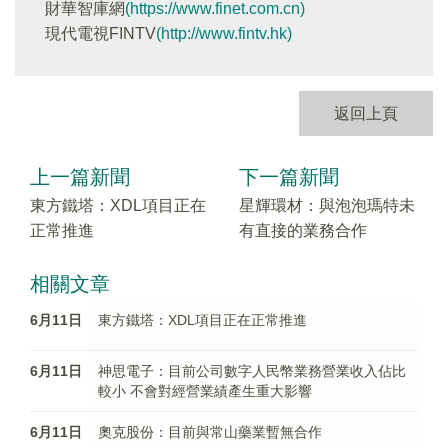
財華智庫網
(https://www.finet.com.cn)
現代電視FINTV
(http://www.fintv.hk)
返回上頁
上一篇新聞
下一篇新聞
東方鐵塔：XDL項目正在
星輝環材：與泡泡瑪特未
正常推進
有直接的業務合作
相關文章
6月11日
東方鐵塔：XDL項目正在正常推進
6月11日
神思電子：目前公司數字人民幣業務營業收入佔比
較小 不會對經營業績產生重大影響
6月11日
奧克股份：目前與常山藥業暫無合作