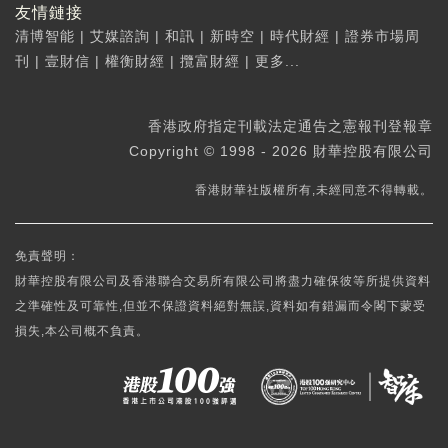
友情鏈接
清博智能
|
艾媒諮詢
|
和訊
|
新時空
|
時代財經
|
證券市場周
刊
|
壹財信
|
權衡財經
|
攬富財經
|
更多...
香港政府指定刊載法定通告之憲報刊登報章
Copyright © 1998 - 2026 財華控股有限公司
香港財華社版權所有,未經同意不得轉載。
免責聲明：
財華控股有限公司及香港聯合交易所有限公司將盡力確保彼等所提供資料
之準確性及可靠性,但並不保證資料絕對無誤,資料如有錯漏而令閣下蒙受
損失,本公司概不負責。