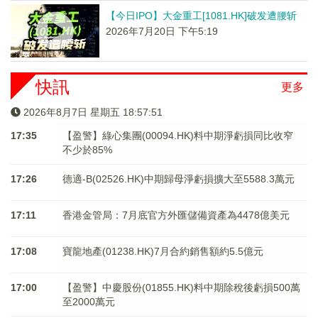
【今日IPO】大金重工[1081.HK]破发遭腰斩
2026年7月20日 下午5:19
快訊
更多
2026年8月7日 星期五 18:57:51
17:35
【盈警】綠心集團(00094.HK)料中期淨虧損同比收窄
不少於85%
17:26
德適-B(02526.HK)中期歸母淨虧損擴大至5588.3萬元
17:11
香港金管局：7月底官方外匯儲備資產為4478億美元
17:08
寶龍地產(01238.HK)7月合約銷售額約5.5億元
17:00
【盈警】中慶股份(01855.HK)料中期除稅後虧損500萬
至2000萬元