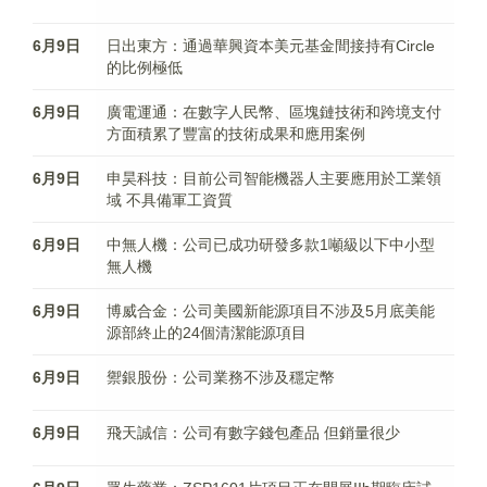
6月9日
日出東方：通過華興資本美元基金間接持有Circle
的比例極低
6月9日
廣電運通：在數字人民幣、區塊鏈技術和跨境支付
方面積累了豐富的技術成果和應用案例
6月9日
申昊科技：目前公司智能機器人主要應用於工業領
域 不具備軍工資質
6月9日
中無人機：公司已成功研發多款1噸級以下中小型
無人機
6月9日
博威合金：公司美國新能源項目不涉及5月底美能
源部終止的24個清潔能源項目
6月9日
禦銀股份：公司業務不涉及穩定幣
6月9日
飛天誠信：公司有數字錢包產品 但銷量很少