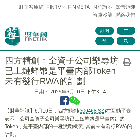
財華智庫網
FINTV
FINMETA
財華證券
媒體矩陣
智庫沙龍
聯絡我們
訂閱
简
四方精創：全資子公司樂尋坊
已上鏈蜂幣是平臺内部Token
未有發行RWA的計劃
日期：
2025年6月10日 下午3:14
【財華社訊】6月10日，四方精創(
300468.SZ
)在互動平臺
表示，公司全資子公司樂尋坊已上鏈蜂幣是平臺内部的
Token，是平臺内部的一種激勵機製, 當前未有發行RWA的
計劃。