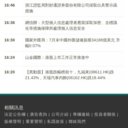
16:46
浙江證監局對財通證券股份有限公司採取出具警示函
措施
16:36
網信辦：大型個人信息處理者應當採取加密、去標識
化等措施保障所處理個人信息安全
16:30
國家外匯局：7月末中國外匯儲備規模34188億美元 升
幅0.07%
16:24
山金國際：港股上市工作正常推進中
16:20
【異動股】港股跌幅榜前十，九福來(08611.HK)跌
21.43%，天瑞汽車内飾(06162.HK)跌18.44%
相關訊息
法定公告欄
|
廣告查詢
|
公司介紹
|
專欄邀稿
|
投資者關係
|
版權聲明
|
重要聲明
|
私隱政策
|
聯絡我們