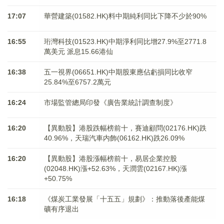
17:07
華營建築(01582.HK)料中期純利同比下降不少於90%
16:55
珩灣科技(01523.HK)中期淨利同比增27.9%至2771.8
萬美元 派息15.66港仙
16:38
五一視界(06651.HK)中期股東應佔虧損同比收窄
25.84%至6757.2萬元
16:24
市場監管總局印發《廣告業統計調查制度》
16:20
【異動股】港股跌幅榜前十，賽迪顧問(02176.HK)跌
40.96%，天瑞汽車内飾(06162.HK)跌26.09%
16:20
【異動股】港股漲幅榜前十，易居企業控股
(02048.HK)漲+52.63%，天潤雲(02167.HK)漲
+50.75%
16:18
《煤炭工業發展「十五五」規劃》：推動落後產能煤
礦有序退出