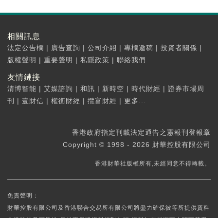
相關訊息
法定公告欄
|
廣告查詢
|
公司介紹
|
專欄邀稿
|
投資者關係
|
版權聲明
|
重要聲明
|
私隱政策
|
聯絡我們
友情鏈接
清博智能
|
艾媒諮詢
|
和訊
|
新時空
|
時代財經
|
證券市場周
刊
|
壹財信
|
權衡財經
|
攬富財經
|
更多...
香港政府指定刊載法定通告之憲報刊登報章
Copyright © 1998 - 2026 財華控股有限公司
香港財華社版權所有,未經同意不得轉載。
免責聲明：
財華控股有限公司及香港聯合交易所有限公司將盡力確保彼等所提供資料