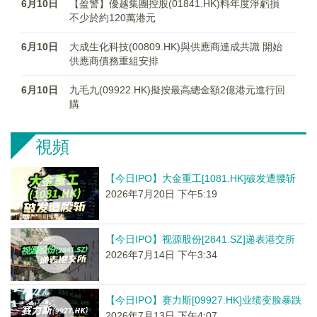
6月10日
【盈警】優越集團控股(01841.HK)料年度淨虧損
不少於約120萬港元
6月10日
大成生化科技(00809.HK)與供應商達成共識 開始
供應商債務重組安排
6月10日
九毛九(09922.HK)擬按最高總金額2億港元進行回
購
視頻
【今日IPO】大金重工[1081.HK]破发遭腰斩
2026年7月20日 下午5:19
【今日IPO】视源股份[2841.SZ]递表港交所
2026年7月14日 下午3:34
【今日IPO】赛力斯[09927.HK]业绩变脸暴跌
2026年7月13日 下午4:07