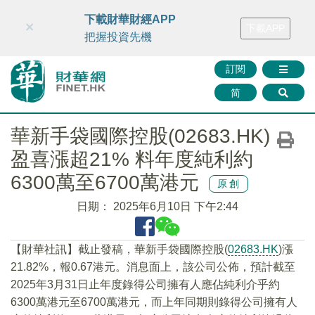
財華智庫網
FINTV
FINMETA
財華證券
媒體矩陣
下載財華財經APP
×
下載APP
智庫沙龍
聯絡我們
把握投資先機
訂閱
简
華新手袋國際控股(02683.HK)
盈喜漲超21% 料年度純利約
6300萬至6700萬港元
原創
日期：
2025年6月10日 下午2:44
【財華社訊】截止發稿，華新手袋國際控股(
02683.HK
)漲
21.82%，報0.67港元。消息面上，該公司公佈，預計截至
2025年3月31日止年度錄得公司擁有人應佔純利介乎約
6300萬港元至6700萬港元，而上年同期則錄得公司擁有人