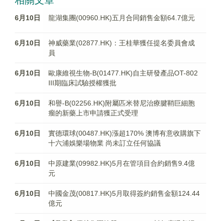
相關文章
6月10日
龍湖集團(00960.HK)五月合同銷售金額64.7億元
6月10日
神威藥業(02877.HK)：王桂華獲任提名委員會成
員
6月10日
歐康維視生物-B(01477.HK)自主研發產品OT-802
III期臨床試驗授權獲批
6月10日
和譽-B(02256.HK)附屬匹米替尼治療腱鞘巨細胞
瘤的新藥上市申請獲正式受理
6月10日
實德環球(00487.HK)漲超170% 澳博有意收購旗下
十六浦娛樂場物業 尚未訂立任何協議
6月10日
中原建業(09982.HK)5月在管項目合約銷售9.4億
元
6月10日
中國金茂(00817.HK)5月取得簽約銷售金額124.44
億元