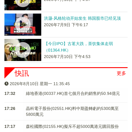
洪灏-风格轮动开始发生 韩国股市已经见顶
2026年7月9日 下午6:17
【今日IPO】古茗大跌，茶饮集体走弱
（01364.HK）
2026年7月10日 下午4:53
快訊
更多
2026年8月10日 星期一 11:35:45
17:32
綠地香港(00337.HK)首七個月合約銷售約50.94億元
17:26
晶科電子股份(02551.HK)料中期盈轉虧約5300萬至
5800萬元
17:17
森松國際(02155.HK)擬斥不超5000萬港元購回股份