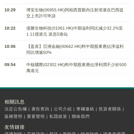
10:29
博安生物(06955.HK)阿柏西普眼內注射溶液在巴西提
交上市許可申請
10:22
億勝生物科技(01061.HK)中期溢利同比減少32.2%至
1.11億港元 派息5港仙
10:06
【盈喜】亞洲金融(00662.HK)料中期股東應佔淨溢利
同比增逾50%
09:54
中核國際(02302.HK)料中期股東應佔淨利潤不少於500
萬港元
相關訊息
法定公告欄
|
廣告查詢
|
公司介紹
|
專欄邀稿
|
投資者關係
|
版權聲明
|
重要聲明
|
私隱政策
|
聯絡我們
友情鏈接