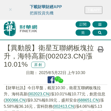
財華智庫網
FINTV
FINMETA
財華證券
媒體矩陣
下載財華財經APP
×
下載APP
智庫沙龍
聯絡我們
把握投資先機
訂閱
简
【異動股】衛星互聯網板塊拉
升，海特高新(002023.CN)漲
10.01%
原創
日期：
2025年5月22日 上午10:30
【財華社訊】今日早盤，截至10:30，衛星互聯網板塊拉
升。海特高新(
002023.CN
)漲10.01%報10.77元，創意信息
(
300366.CN
)漲9.32%報8.09元，盛邦安全(
688651.CN
)漲
5.58%報36.16元，雷科防務(
002413.CN
)漲4.06%報5.13