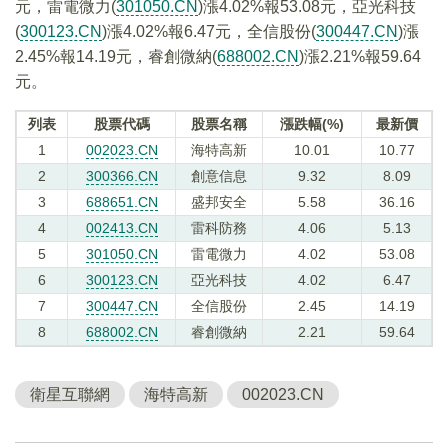
元，雷電微力(
301050.CN
)漲4.02%報53.08元，亞光科技
(
300123.CN
)漲4.02%報6.47元，全信股份(
300447.CN
)漲
2.45%報14.19元，睿創微納(
688002.CN
)漲2.21%報59.64
元。
列表
股票代碼
股票名稱
漲跌幅(%)
最新價
1
002023.CN
海特高新
10.01
10.77
2
300366.CN
創意信息
9.32
8.09
3
688651.CN
盛邦安全
5.58
36.16
4
002413.CN
雷科防務
4.06
5.13
5
301050.CN
雷電微力
4.02
53.08
6
300123.CN
亞光科技
4.02
6.47
7
300447.CN
全信股份
2.45
14.19
8
688002.CN
睿創微納
2.21
59.64
衛星互聯網
海特高新
002023.CN