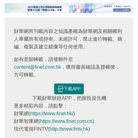
財華網所刊載內容之知識產權為財華網及相關權利
人專屬所有或持有。未經許可，禁止進行轉載、摘
編、複製及建立鏡像等任何使用。
如有意願轉載，請發郵件至
content@finet.com.hk
，獲得書面確認及授權後，
方可轉載。
下載APP
下載財華財經APP，把握投資先機
更多精彩内容，請點擊：
財華網
(https://www.finet.hk/)
財華智庫網
(https://www.finet.com.cn)
現代電視FINTV
(http://www.fintv.hk)