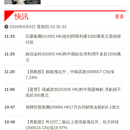
快訊
更多
2026年8月6日 星期四 03:35:34
11:33
石藥集團(01093.HK)收到阿斯利康1000萬美元里程碑
付款
11:25
維信金科(02003.HK)料中期綜合淨利潤不多於1500萬
元
11:20
【異動股】鎢板塊拉升，中鎢高新(000657.CN)漲
7.24%
11:06
【盈警】瑞威資管(01835.HK)料中期盈轉虧 淨虧損不
高於300萬元
10:47
旭輝控股集團(00884.HK)7月合同銷售金額約6.1億元
10:40
【異動股】昨日打二板以上表現板塊拉升，欣天科技
(300615.CN)漲19.97%