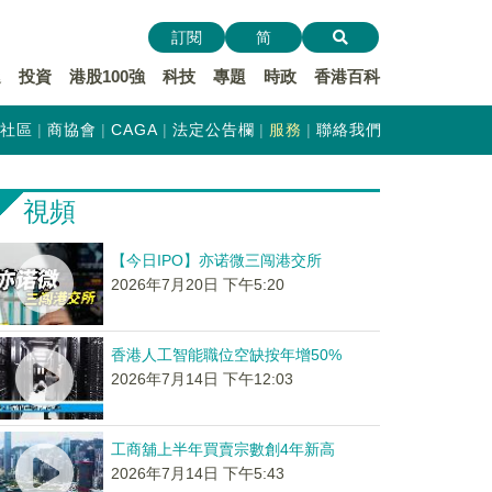
訂閱
简
遞
投資
港股100強
科技
專題
時政
香港百科
社區
商協會
CAGA
法定公告欄
服務
聯絡我們
視頻
【今日IPO】亦诺微三闯港交所
2026年7月20日 下午5:20
香港人工智能職位空缺按年增50%
2026年7月14日 下午12:03
工商舖上半年買賣宗數創4年新高
2026年7月14日 下午5:43