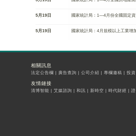
5月19日
國家統計局：1—4月份全國固定資
5月19日
國家統計局：4月規模以上工業增加
相關訊息
法定公告欄
|
廣告查詢
|
公司介紹
|
專欄邀稿
|
投資
友情鏈接
清博智能
|
艾媒諮詢
|
和訊
|
新時空
|
時代財經
|
證