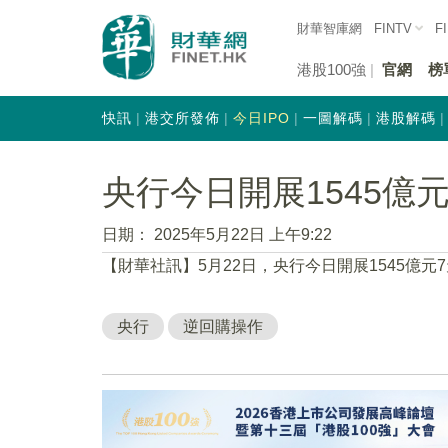
財華智庫網
FINTV
F
港股100強
官網
榜
快訊
港交所發佈
今日IPO
一圖解碼
港股解碼
央行今日開展1545億
日期：
2025年5月22日 上午9:22
【財華社訊】5月22日，央行今日開展1545億元7
央行
逆回購操作