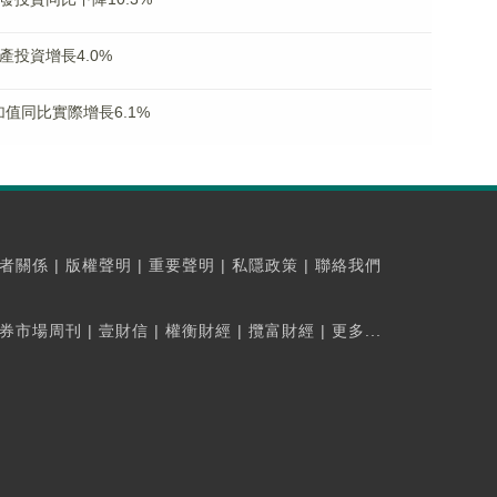
產投資增長4.0%
值同比實際增長6.1%
者關係
|
版權聲明
|
重要聲明
|
私隱政策
|
聯絡我們
券市場周刊
|
壹財信
|
權衡財經
|
攬富財經
|
更多...