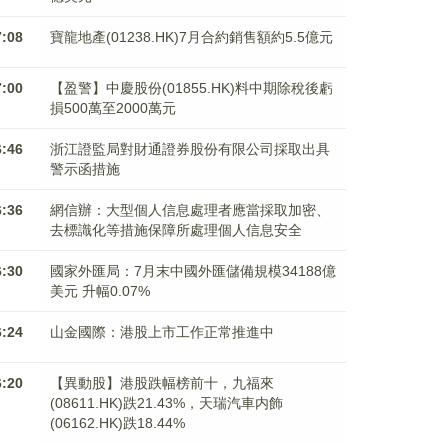
7:08
寶龍地產(01238.HK)7月合約銷售額約5.5億元
7:00
【盈警】中慶股份(01855.HK)料中期除稅後虧
損500萬至2000萬元
6:46
浙江證監局對財通證券股份有限公司採取出具
警示函措施
6:36
網信辦：大型個人信息處理者應當採取加密、
去標識化等措施保障所處理個人信息安全
6:30
國家外匯局：7月末中國外匯儲備規模34188億
美元 升幅0.07%
6:24
山金國際：港股上市工作正常推進中
6:20
【異動股】港股跌幅榜前十，九福來
(08611.HK)跌21.43%，天瑞汽車内飾
(06162.HK)跌18.44%