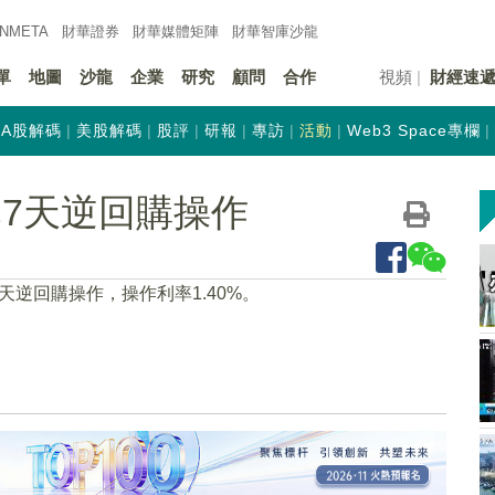
INMETA
財華證券
財華
媒體矩陣
財華
智庫沙龍
單
地圖
沙龍
企業
研究
顧問
合作
視頻
財經速
A股解碼
美股解碼
股評
研報
專訪
活動
Web3 Space專欄
元7天逆回購操作
天逆回購操作，操作利率1.40%。