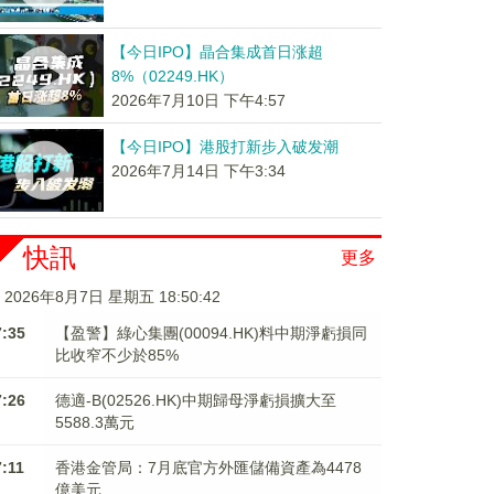
【今日IPO】晶合集成首日涨超
8%（02249.HK）
2026年7月10日 下午4:57
【今日IPO】港股打新步入破发潮
2026年7月14日 下午3:34
快訊
更多
2026年8月7日 星期五 18:50:42
7:35
【盈警】綠心集團(00094.HK)料中期淨虧損同
比收窄不少於85%
7:26
德適-B(02526.HK)中期歸母淨虧損擴大至
5588.3萬元
7:11
香港金管局：7月底官方外匯儲備資產為4478
億美元