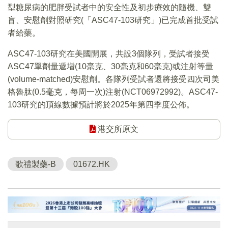
型糖尿病的肥胖受試者中的安全性及初步療效的隨機、雙
盲、安慰劑對照研究(「ASC47-103研究」)已完成首批受試
者給藥。
ASC47-103研究在美國開展，共設3個隊列，受試者接受
ASC47單劑量遞增(10毫克、30毫克和60毫克)或注射等量
(volume-matched)安慰劑。各隊列受試者還將接受四次司美
格魯肽(0.5毫克，每周一次)注射(NCT06972992)。ASC47-
103研究的頂線數據預計將於2025年第四季度公佈。
港交所原文
歌禮製藥-B
01672.HK