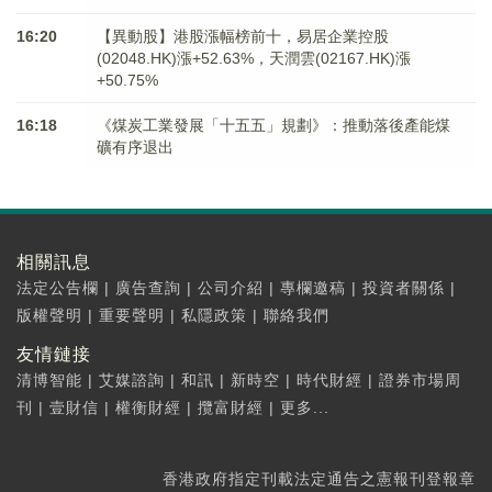
16:20
【異動股】港股漲幅榜前十，易居企業控股
(02048.HK)漲+52.63%，天潤雲(02167.HK)漲
+50.75%
16:18
《煤炭工業發展「十五五」規劃》：推動落後產能煤
礦有序退出
相關訊息
法定公告欄
|
廣告查詢
|
公司介紹
|
專欄邀稿
|
投資者關係
|
版權聲明
|
重要聲明
|
私隱政策
|
聯絡我們
友情鏈接
清博智能
|
艾媒諮詢
|
和訊
|
新時空
|
時代財經
|
證券市場周
刊
|
壹財信
|
權衡財經
|
攬富財經
|
更多...
香港政府指定刊載法定通告之憲報刊登報章