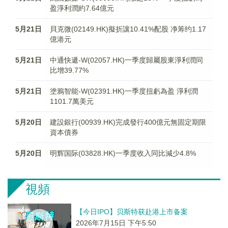
盈淨利潤約7.64億元
5月21日
貝克微(02149.HK)擬折讓10.41%配股 净筹约1.17
億港元
5月21日
中通快遞-W(02057.HK)一季度歸屬股東淨利潤同
比增39.77%
5月21日
塗鴉智能-W(02391.HK)一季度扭虧為盈 淨利潤
1101.7萬美元
5月20日
建設銀行(00939.HK)完成發行400億元無固定期限
資本債券
5月20日
明辉国际(03828.HK)一季度收入同比減少4.8%
視頻
【今日IPO】贝斯特获赴港上市备案
2026年7月15日 下午5:50