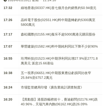
2026年8月10日 星期一 11:24:18
17:32
綠地香港(00337.HK)首七個月合約銷售約50.94億元
17:26
晶科電子股份(02551.HK)料中期盈轉虧約5300萬至
5800萬元
17:17
森松國際(02155.HK)擬斥不超5000萬港元購回股份
17:07
華營建築(01582.HK)料中期純利同比下降不少於90%
16:55
珩灣科技(01523.HK)中期淨利同比增27.9%至2771.8
萬美元 派息15.66港仙
16:38
五一視界(06651.HK)中期股東應佔虧損同比收窄
25.84%至6757.2萬元
16:24
市場監管總局印發《廣告業統計調查制度》
16:20
【異動股】港股跌幅榜前十，賽迪顧問(02176.HK)跌
40.96%，天瑞汽車内飾(06162.HK)跌26.09%