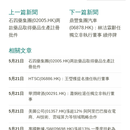
上一篇新聞
下一篇新聞
石四藥集團(02005.HK)两
鼎豐集團汽車
款藥品取得藥品生產註冊
(06878.HK)：林洁霖辭任
批件
獨立非執行董事 續停牌
相關文章
5月21日
石四藥集團(02005.HK)两款藥品取得藥品生產註
冊批件
5月21日
HTSC(06886.HK)：王瑩獲提名擔任執行董事
5月21日
華潤啤酒(00291.HK)：蕭炯柱退任獨立非執行董
事
5月21日
美圖公司(01357.HK)漲超12% 與阿里巴巴擬在電
商、AI技術、雲端算力等領域戰略合作
5月21日
萬國數據-SW(09698.HK)漲超13% 一季度扭虧為