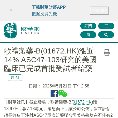
財華智庫網
FINTV
FINMETA
財華證券
媒體矩陣
下載財華財經APP
×
下載APP
智庫沙龍
聯絡我們
把握投資先機
訂閱
简
歌禮製藥-B(01672.HK)漲近
14% ASC47-103研究的美國
臨床已完成首批受試者給藥
原創
日期：
2025年5月21日 下午2:58
【財華社訊】截止發稿，歌禮製藥-B(
01672.HK
)漲
13.97%，報7.18港元。消息面上，該公司公佈，旨在評估
超長效皮下注射ASC47單次給藥聯合司美格魯肽在不伴有2