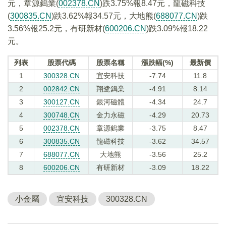
元，章源鎢業(
002378.CN
)跌3.75%報8.47元，龍磁科技
(
300835.CN
)跌3.62%報34.57元，大地熊(
688077.CN
)跌
3.56%報25.2元，有研新材(
600206.CN
)跌3.09%報18.22
元。
列表
股票代碼
股票名稱
漲跌幅(%)
最新價
1
300328.CN
宜安科技
-7.74
11.8
2
002842.CN
翔鹭鎢業
-4.91
8.14
3
300127.CN
銀河磁體
-4.34
24.7
4
300748.CN
金力永磁
-4.29
20.73
5
002378.CN
章源鎢業
-3.75
8.47
6
300835.CN
龍磁科技
-3.62
34.57
7
688077.CN
大地熊
-3.56
25.2
8
600206.CN
有研新材
-3.09
18.22
小金屬
宜安科技
300328.CN