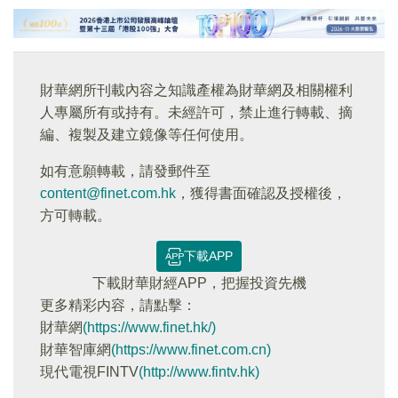
財華網所刊載內容之知識產權為財華網及相關權利
人專屬所有或持有。未經許可，禁止進行轉載、摘
編、複製及建立鏡像等任何使用。
如有意願轉載，請發郵件至
content@finet.com.hk
，獲得書面確認及授權後，
方可轉載。
下載APP
下載財華財經APP，把握投資先機
更多精彩内容，請點擊：
財華網
(https://www.finet.hk/)
財華智庫網
(https://www.finet.com.cn)
現代電視FINTV
(http://www.fintv.hk)