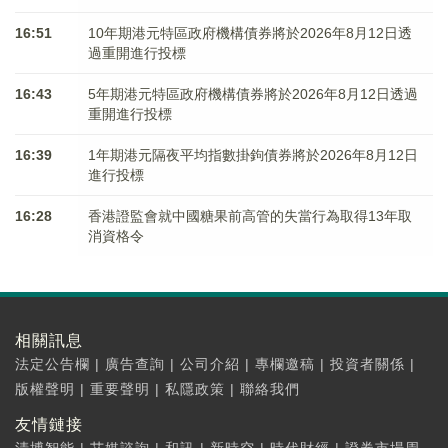
16:51
10年期港元特區政府機構債券將於2026年8月12日透
過重開進行投標
16:43
5年期港元特區政府機構債券將於2026年8月12日透過
重開進行投標
16:39
1年期港元隔夜平均指數掛鉤債券將於2026年8月12日
進行投標
16:28
香港證監會就中國糖果前高管的失當行為取得13年取
消資格令
相關訊息
法定公告欄
|
廣告查詢
|
公司介紹
|
專欄邀稿
|
投資者關係
|
版權聲明
|
重要聲明
|
私隱政策
|
聯絡我們
友情鏈接