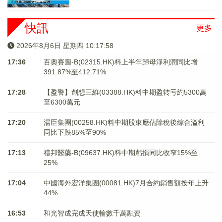
快訊
更多
2026年8月6日 星期四 10:17:58
17:36
百奧賽圖-B(02315.HK)料上半年歸母淨利潤同比增
391.87%至412.71%
17:28
【盈警】創想三維(03388.HK)料中期盈转亏約5300萬
至6300萬元
17:20
湯臣集團(00258.HK)料中期股東應佔除稅後綜合溢利
同比下跌85%至90%
17:13
禮邦醫藥-B(09637.HK)料中期虧損同比收窄15%至
25%
17:04
中國海外宏洋集團(00081.HK)7月合約銷售額按年上升
44%
16:53
和光智成完成天使輪數千萬融資