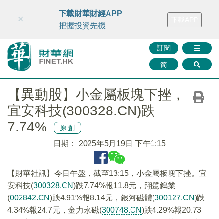
財華智庫網
FINTV
FINMETA
財華證券
媒體矩陣
下載財華財經APP
×
下載APP
智庫沙龍
聯絡我們
把握投資先機
訂閱
简
【異動股】小金屬板塊下挫，
宜安科技(300328.CN)跌
7.74%
原創
日期：
2025年5月19日 下午1:15
【財華社訊】今日午盤，截至13:15，小金屬板塊下挫。宜
安科技(
300328.CN
)跌7.74%報11.8元，翔鹭鎢業
(
002842.CN
)跌4.91%報8.14元，銀河磁體(
300127.CN
)跌
4.34%報24.7元，金力永磁(
300748.CN
)跌4.29%報20.73