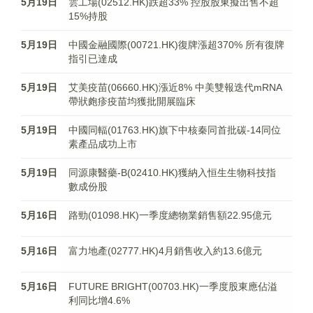
5月19日
雲工場(02512.HK)跌超33% 控股股東擬出售不超
15%持股
5月19日
中國金融國際(00721.HK)復牌漲超370% 所有復牌
指引已達成
5月19日
艾美疫苗(06660.HK)漲近8% 中美雙報迭代mRNA
帶狀皰疹疫苗均獲批開展臨床
5月19日
中國同輻(01763.HK)旗下中核秦同首批碳-14同位
素產品成功上市
5月19日
同源康醫藥-B(02410.HK)獲納入恒生生物科技指
數成份股
5月16日
路勁(01098.HK)一季度總物業銷售額22.95億元
5月16日
富力地產(02777.HK)4月銷售收入約13.6億元
5月16日
FUTURE BRIGHT(00703.HK)一季度股東應佔溢
利同比增4.6%