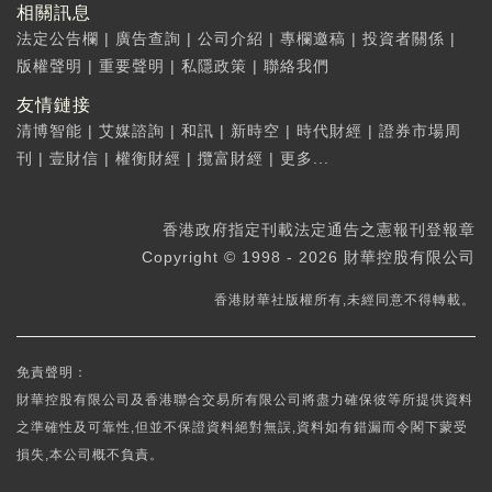
相關訊息
法定公告欄
|
廣告查詢
|
公司介紹
|
專欄邀稿
|
投資者關係
|
版權聲明
|
重要聲明
|
私隱政策
|
聯絡我們
友情鏈接
清博智能
|
艾媒諮詢
|
和訊
|
新時空
|
時代財經
|
證券市場周
刊
|
壹財信
|
權衡財經
|
攬富財經
|
更多...
香港政府指定刊載法定通告之憲報刊登報章
Copyright © 1998 - 2026 財華控股有限公司
香港財華社版權所有,未經同意不得轉載。
免責聲明：
財華控股有限公司及香港聯合交易所有限公司將盡力確保彼等所提供資料
之準確性及可靠性,但並不保證資料絕對無誤,資料如有錯漏而令閣下蒙受
損失,本公司概不負責。