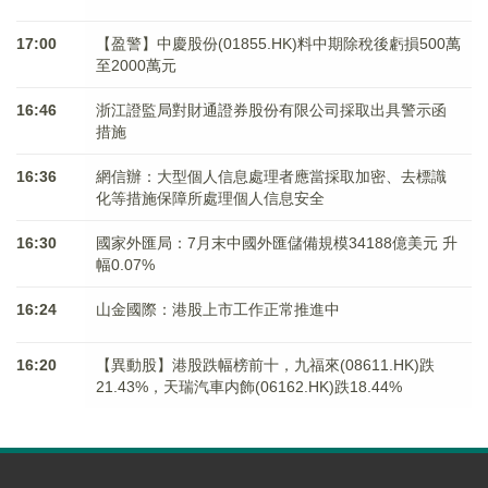
17:00
【盈警】中慶股份(01855.HK)料中期除稅後虧損500萬
至2000萬元
16:46
浙江證監局對財通證券股份有限公司採取出具警示函
措施
16:36
網信辦：大型個人信息處理者應當採取加密、去標識
化等措施保障所處理個人信息安全
16:30
國家外匯局：7月末中國外匯儲備規模34188億美元 升
幅0.07%
16:24
山金國際：港股上市工作正常推進中
16:20
【異動股】港股跌幅榜前十，九福來(08611.HK)跌
21.43%，天瑞汽車内飾(06162.HK)跌18.44%