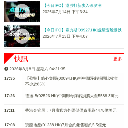
【今日IPO】港股打新步入破发潮
2026年7月14日 下午3:34
【今日IPO】赛力斯[09927.HK]业绩变脸暴跌
2026年7月13日 下午4:07
快訊
更多
2026年8月8日 星期六 04:21:35
17:35
【盈警】綠心集團(00094.HK)料中期淨虧損同比收窄
不少於85%
17:26
德適-B(02526.HK)中期歸母淨虧損擴大至5588.3萬元
17:11
香港金管局：7月底官方外匯儲備資產為4478億美元
17:08
寶龍地產(01238.HK)7月合約銷售額約5.5億元