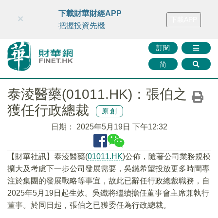
財華智庫網
FINTV
FINMETA
財華證券
媒體矩陣
下載財華財經APP
×
下載APP
智庫沙龍
聯絡我們
把握投資先機
訂閱
简
泰淩醫藥(01011.HK)：張伯之
獲任行政總裁
原創
日期：
2025年5月19日 下午12:32
【財華社訊】泰淩醫藥(
01011.HK
)公佈，隨著公司業務規模
擴大及考慮下一步公司發展需要，吳鐵希望投放更多時間專
注於集團的發展戰略等事宜，故此已辭任行政總裁職務，自
2025年5月19日起生效。吳鐵將繼續擔任董事會主席兼執行
董事。於同日起，張伯之已獲委任為行政總裁。