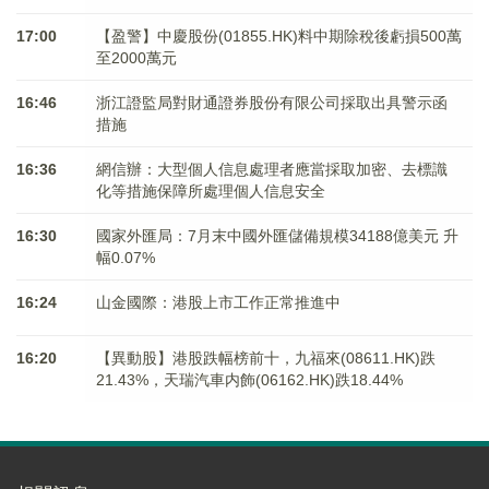
17:00
【盈警】中慶股份(01855.HK)料中期除稅後虧損500萬
至2000萬元
16:46
浙江證監局對財通證券股份有限公司採取出具警示函
措施
16:36
網信辦：大型個人信息處理者應當採取加密、去標識
化等措施保障所處理個人信息安全
16:30
國家外匯局：7月末中國外匯儲備規模34188億美元 升
幅0.07%
16:24
山金國際：港股上市工作正常推進中
16:20
【異動股】港股跌幅榜前十，九福來(08611.HK)跌
21.43%，天瑞汽車内飾(06162.HK)跌18.44%