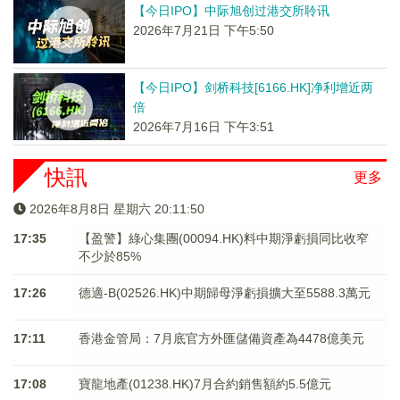
【今日IPO】中际旭创过港交所聆讯
2026年7月21日 下午5:50
【今日IPO】剑桥科技[6166.HK]净利增近两
倍
2026年7月16日 下午3:51
快訊
更多
2026年8月8日 星期六 20:11:50
17:35
【盈警】綠心集團(00094.HK)料中期淨虧損同比收窄
不少於85%
17:26
德適-B(02526.HK)中期歸母淨虧損擴大至5588.3萬元
17:11
香港金管局：7月底官方外匯儲備資產為4478億美元
17:08
寶龍地產(01238.HK)7月合約銷售額約5.5億元