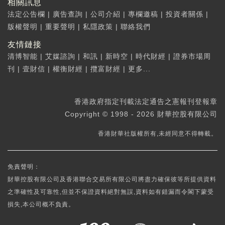
相關訊息
法定公告欄
|
廣告查詢
|
公司介紹
|
專欄邀稿
|
投資者關係
|
版權聲明
|
重要聲明
|
私隱政策
|
聯絡我們
友情鏈接
清博智能
|
艾媒諮詢
|
和訊
|
新時空
|
時代財經
|
證券市場周
刊
|
壹財信
|
權衡財經
|
攬富財經
|
更多...
香港政府指定刊載法定通告之憲報刊登報章
Copyright © 1998 - 2026 財華控股有限公司
香港財華社版權所有,未經同意不得轉載。
免責聲明：
財華控股有限公司及香港聯合交易所有限公司將盡力確保彼等所提供資料
之準確性及可靠性,但並不保證資料絕對無誤,資料如有錯漏而令閣下蒙受
損失,本公司概不負責。