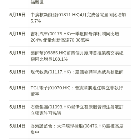
福離世
5月15日
中廣核新能源(01811.HK)4月完成發電量同比增加
5.7%
5月15日
吉利汽車(00175.HK)一季度歸母淨利潤同比增
264% 銷量創新高達70.38萬輛
5月15日
藥師幫(09885.HK)前四個月廠牌首推業務交易總
額同比增長108.1%
5月15日
現代牧業(01117.HK)：建議委聘畢馬威為核數師
5月15日
TCL電子(01070.HK)：曾憲章將退任獨立非執行
董事
5月15日
石藥集團(01093.HK)就伊立替康脂質體注射液訂
立獨家許可協議
5月14日
香港證監會：大洋環球控股(08476.HK)股權高度
集中