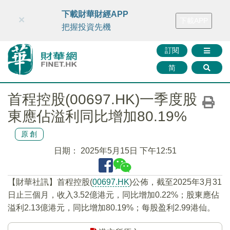
財華智庫網
FINTV
FINMETA
財華證券
媒體矩陣
下載財華財經APP
×
下載APP
智庫沙龍
聯絡我們
把握投資先機
訂閱
简
首程控股(00697.HK)一季度股
東應佔溢利同比增加80.19%
原創
日期：
2025年5月15日 下午12:51
【財華社訊】首程控股(
00697.HK
)公佈，截至2025年3月31
日止三個月，收入3.52億港元，同比增加0.22%；股東應佔
溢利2.13億港元，同比增加80.19%；每股盈利2.99港仙。