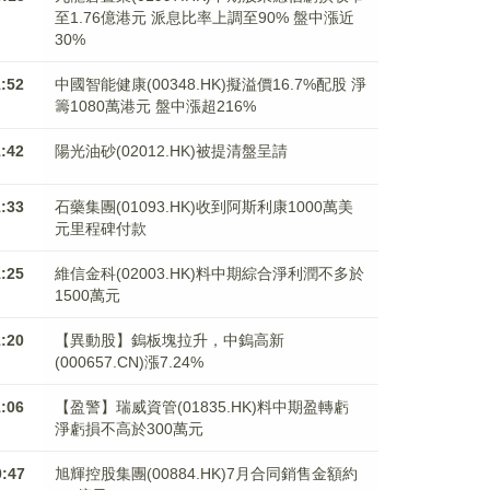
至1.76億港元 派息比率上調至90% 盤中漲近
30%
1:52
中國智能健康(00348.HK)擬溢價16.7%配股 淨
籌1080萬港元 ​​​​​​​盤中漲超216%
1:42
陽光油砂(02012.HK)被提清盤呈請
1:33
石藥集團(01093.HK)收到阿斯利康1000萬美
元里程碑付款
1:25
維信金科(02003.HK)料中期綜合淨利潤不多於
1500萬元
1:20
【異動股】鎢板塊拉升，中鎢高新
(000657.CN)漲7.24%
1:06
【盈警】瑞威資管(01835.HK)料中期盈轉虧
淨虧損不高於300萬元
0:47
旭輝控股集團(00884.HK)7月合同銷售金額約