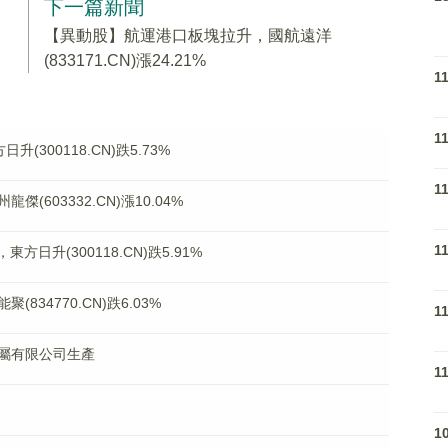
下一篇新聞
【異動股】航運港口板塊拉升，國航遠洋
(833171.CN)漲24.21%
1
1
300118.CN)跌5.73%
1
603332.CN)漲10.04%
1
日升(300118.CN)跌5.91%
34770.CN)跌6.03%
1
屬有限公司生產
1
1