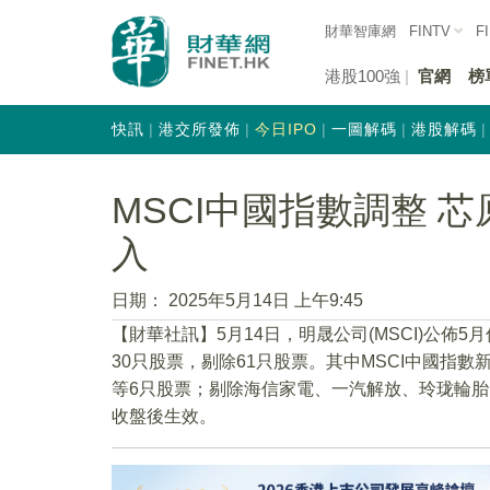
財華智庫網
FINTV
F
港股100強
官網
榜
快訊
港交所發佈
今日IPO
一圖解碼
港股解碼
MSCI中國指數調整 
入
日期：
2025年5月14日 上午9:45
【財華社訊】5月14日，明晟公司(MSCI)公佈
30只股票，剔除61只股票。其中MSCI中國指
等6只股票；剔除海信家電、一汽解放、玲珑輪胎
收盤後生效。