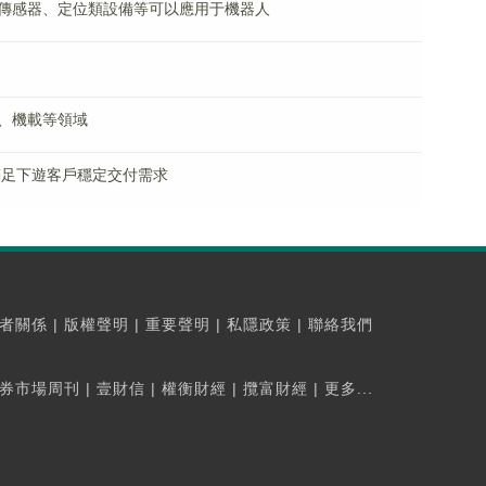
傳感器、定位類設備等可以應用于機器人
、機載等領域
滿足下遊客戶穩定交付需求
者關係
|
版權聲明
|
重要聲明
|
私隱政策
|
聯絡我們
券市場周刊
|
壹財信
|
權衡財經
|
攬富財經
|
更多...