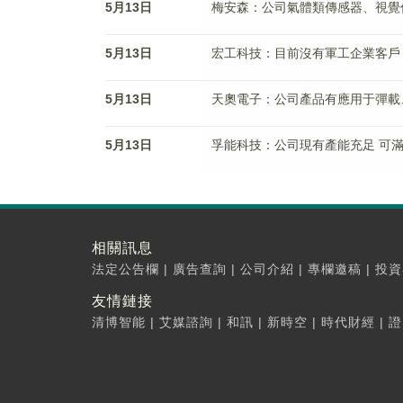
5月13日
梅安森：公司氣體類傳感器、視覺
5月13日
宏工科技：目前沒有軍工企業客戶
5月13日
天奧電子：公司產品有應用于彈載
5月13日
孚能科技：公司現有產能充足 可
相關訊息
法定公告欄
|
廣告查詢
|
公司介紹
|
專欄邀稿
|
投資
友情鏈接
清博智能
|
艾媒諮詢
|
和訊
|
新時空
|
時代財經
|
證