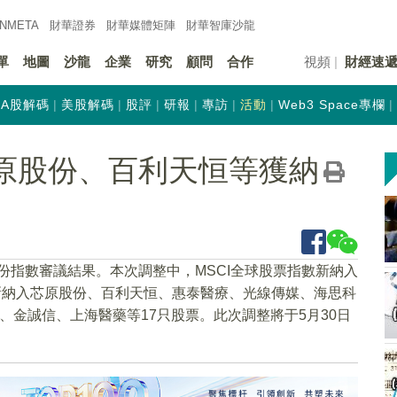
INMETA
財華證券
財華
媒體矩陣
財華
智庫沙龍
單
地圖
沙龍
企業
研究
顧問
合作
視頻
財經速
A股解碼
美股解碼
股評
研報
專訪
活動
Web3 Space專欄
芯原股份、百利天恒等獲納
5月份指數審議結果。本次調整中，MSCI全球股票指數新納入
數新納入芯原股份、百利天恒、惠泰醫療、光線傳媒、海思科
、金誠信、上海醫藥等17只股票。此次調整將于5月30日