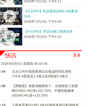
2026年7月13日 下午4:11
【今日IPO】钧达股份[2865.HK]暴涨
24%
2026年7月13日 下午4:09
【今日IPO】岸迈生物三闯港交所
2026年7月13日 下午4:10
快訊
更多
2026年8月6日 星期四 06:03:40
3:34
太古公司中期股東應佔呈報溢利同比增長
731% A股派息1.5港元及B股派0.3港元
3:30
【異動股】港股漲幅榜前十，生物係統工程股
權(02902.HK)漲+231.25%，中國智能健康
(00348.HK)漲+133.33%
3:15
九龍倉置業(01997.HK)中期股東應佔虧損收窄