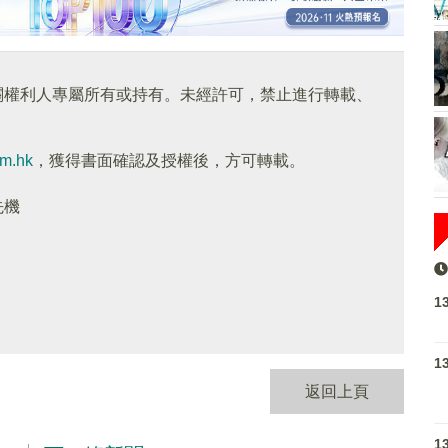
關權利人專屬所有或持有。未經許可，禁止進行轉載、
om.hk
，獲得書面確認及授權後，方可轉載。
先機
1
1
返回上頁
1