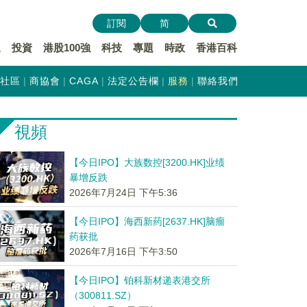
訂閱
简
遞
投資
港股100強
科技
專題
時政
香港百科
社區
商協會
CAGA
法定公告欄
服務
聯絡我們
視頻
【今日IPO】大族数控[3200.HK]业绩
暴增反跌
2026年7月24日 下午5:36
【今日IPO】海西新药[2637.HK]脑瘤
药获批
2026年7月16日 下午3:50
【今日IPO】铂科新材递表港交所
（300811.SZ）