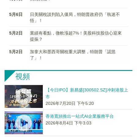
5月6日
日美關稅談判陷入僵局，特朗普政府仍「執迷不
悟」！
5月2日
業績有看點，微軟漲超7%！美股科技股信心迎來
提振？
5月2日
加拿大和墨西哥關稅重大調整，特朗普「認慫
了」！
視頻
【今日IPO】新易盛[300502.SZ]冲刺港股上
市
2026年7月20日 下午5:20
香港寬頻推出一站式AI企業服務平台
2026年8月4日 下午3:03