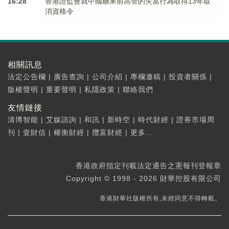
16:28
香港證監會就中國糖果前高管的失當行為取得13年取
消資格令
相關訊息
法定公告欄
|
廣告查詢
|
公司介紹
|
專欄邀稿
|
投資者關係
|
版權聲明
|
重要聲明
|
私隱政策
|
聯絡我們
友情鏈接
清博智能
|
艾媒諮詢
|
和訊
|
新時空
|
時代財經
|
證券市場周
刊
|
壹財信
|
權衡財經
|
攬富財經
|
更多...
香港政府指定刊載法定通告之憲報刊登報章
Copyright © 1998 - 2026 財華控股有限公司
香港財華社版權所有,未經同意不得轉載。