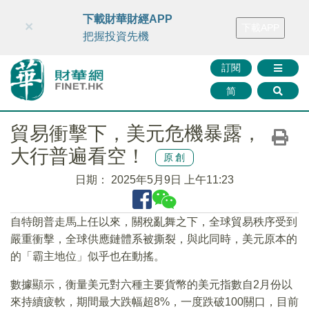
財華智庫網
FINTV
FINMETA
財華證券
媒體矩陣
下載財華財經APP
×
下載APP
智庫沙龍
聯絡我們
把握投資先機
訂閱
简
貿易衝擊下，美元危機暴露，
大行普遍看空！
原創
日期：
2025年5月9日 上午11:23
自特朗普走馬上任以來，關稅亂舞之下，全球貿易秩序受到
嚴重衝擊，全球供應鏈體系被撕裂，與此同時，美元原本的
的「霸主地位」似乎也在動搖。
數據顯示，衡量美元對六種主要貨幣的美元指數自2月份以
來持續疲軟，期間最大跌幅超8%，一度跌破100關口，目前