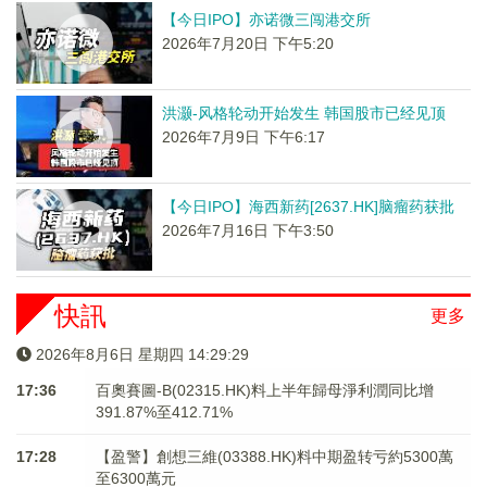
【今日IPO】亦诺微三闯港交所
2026年7月20日 下午5:20
洪灏-风格轮动开始发生 韩国股市已经见顶
2026年7月9日 下午6:17
【今日IPO】海西新药[2637.HK]脑瘤药获批
2026年7月16日 下午3:50
快訊
更多
2026年8月6日 星期四 14:29:30
17:36
百奧賽圖-B(02315.HK)料上半年歸母淨利潤同比增
391.87%至412.71%
17:28
【盈警】創想三維(03388.HK)料中期盈转亏約5300萬
至6300萬元