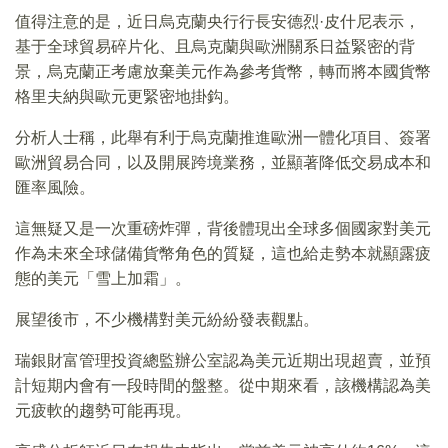
值得注意的是，近日烏克蘭央行行長安德烈·皮什尼表示，
基于全球貿易碎片化、且烏克蘭與歐洲關系日益緊密的背
景，烏克蘭正考慮放棄美元作為參考貨幣，轉而將本國貨幣
格里夫納與歐元更緊密地掛鈎。
分析人士稱，此舉有利于烏克蘭推進歐洲一體化項目、簽署
歐洲貿易合同，以及開展跨境業務，並顯著降低交易成本和
匯率風險。
這無疑又是一次重磅炸彈，背後體現出全球多個國家對美元
作為未來全球儲備貨幣角色的質疑，這也給走勢本就顯露疲
態的美元「雪上加霜」。
展望後市，不少機構對美元紛紛發表觀點。
瑞銀財富管理投資總監辦公室認為美元近期出現超賣，並預
計短期内會有一段時間的盤整。從中期來看，該機構認為美
元疲軟的趨勢可能再現。