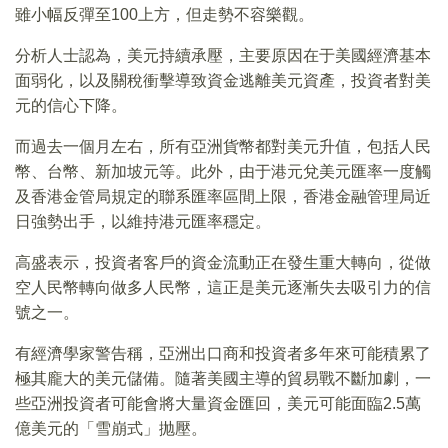
雖小幅反彈至100上方，但走勢不容樂觀。
分析人士認為，美元持續承壓，主要原因在于美國經濟基本
面弱化，以及關稅衝擊導致資金逃離美元資產，投資者對美
元的信心下降。
而過去一個月左右，所有亞洲貨幣都對美元升值，包括人民
幣、台幣、新加坡元等。此外，由于港元兌美元匯率一度觸
及香港金管局規定的聯系匯率區間上限，香港金融管理局近
日強勢出手，以維持港元匯率穩定。
高盛表示，投資者客戶的資金流動正在發生重大轉向，從做
空人民幣轉向做多人民幣，這正是美元逐漸失去吸引力的信
號之一。
有經濟學家警告稱，亞洲出口商和投資者多年來可能積累了
極其龐大的美元儲備。隨著美國主導的貿易戰不斷加劇，一
些亞洲投資者可能會將大量資金匯回，美元可能面臨2.5萬
億美元的「雪崩式」抛壓。