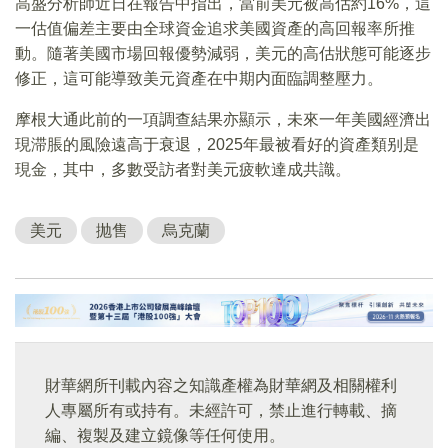
高盛分析師近日在報告中指出，當前美元被高估約16%，這
一估值偏差主要由全球資金追求美國資產的高回報率所推
動。隨著美國市場回報優勢減弱，美元的高估狀態可能逐步
修正，這可能導致美元資產在中期内面臨調整壓力。
摩根大通此前的一項調查結果亦顯示，未來一年美國經濟出
現滞脹的風險遠高于衰退，2025年最被看好的資產類别是
現金，其中，多數受訪者對美元疲軟達成共識。
美元
抛售
烏克蘭
財華網所刊載內容之知識產權為財華網及相關權利
人專屬所有或持有。未經許可，禁止進行轉載、摘
編、複製及建立鏡像等任何使用。