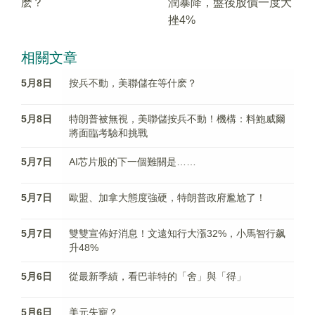
麽？
潤暴降，盤後股價一度大
挫4%
相關文章
5月8日
按兵不動，美聯儲在等什麽？
5月8日
特朗普被無視，美聯儲按兵不動！機構：料鮑威爾
將面臨考驗和挑戰
5月7日
AI芯片股的下一個難關是……
5月7日
歐盟、加拿大態度強硬，特朗普政府尷尬了！
5月7日
雙雙宣佈好消息！文遠知行大漲32%，小馬智行飙
升48%
5月6日
從最新季績，看巴菲特的「舍」與「得」
5月6日
美元失寵？