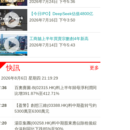
2026年7月24日 下午5:36
【今日IPO】DeepSeek估值4800亿
2026年7月16日 下午3:50
工商舖上半年買賣宗數創4年新高
2026年7月14日 下午5:43
快訊
更多
2026年8月6日 星期四 21:19:29
7:36
百奧賽圖-B(02315.HK)料上半年歸母淨利潤同
比增391.87%至412.71%
7:28
【盈警】創想三維(03388.HK)料中期盈转亏約
5300萬至6300萬元
7:20
湯臣集團(00258.HK)料中期股東應佔除稅後綜
合溢利同比下跌85%至90%