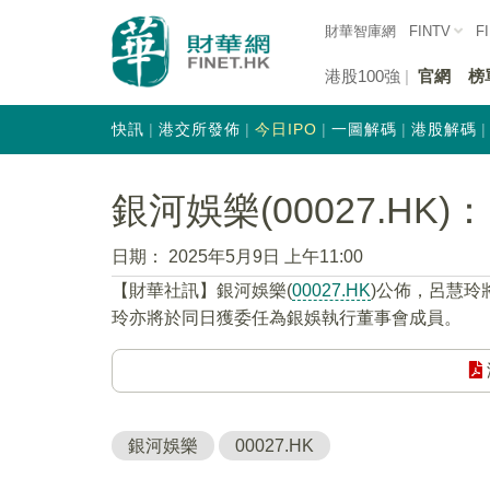
財華智庫網
FINTV
F
港股100強
官網
榜
快訊
港交所發佈
今日IPO
一圖解碼
港股解碼
銀河娛樂(00027.H
日期：
2025年5月9日 上午11:00
【財華社訊】銀河娛樂(
00027.HK
)公佈，呂慧玲
玲亦將於同日獲委任為銀娛執行董事會成員。
銀河娛樂
00027.HK