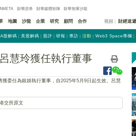
INMETA
財華證券
財華
媒體矩陣
財華
智庫沙龍
單
地圖
沙龍
企業
研究
顧問
合作
視頻
財經速
A股解碼
美股解碼
股評
研報
專訪
活動
Web3 Space專欄
K)：呂慧玲獲任執行董事
將獲委任為銀娛執行董事，自2025年5月9日起生效。呂慧
港交所原文