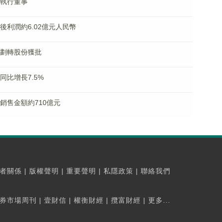
非執行董事
稅後利潤約6.02億元人民幣
無償劃轉股份獲批
入同比增長7.5%
同銷售金額約710億元
者關係
|
版權聲明
|
重要聲明
|
私隱政策
|
聯絡我們
券市場周刊
|
壹財信
|
權衡財經
|
攬富財經
|
更多...