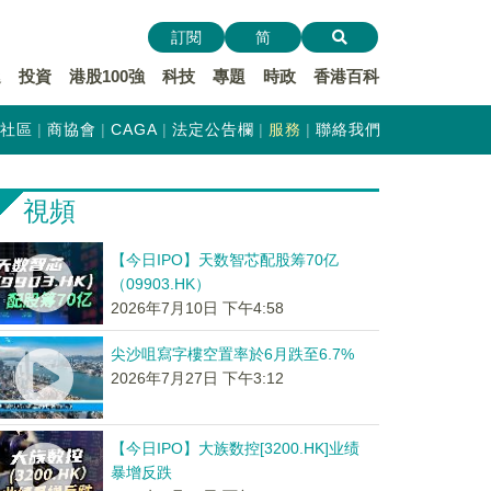
訂閱
简
遞
投資
港股100強
科技
專題
時政
香港百科
社區
商協會
CAGA
法定公告欄
服務
聯絡我們
視頻
【今日IPO】天数智芯配股筹70亿
（09903.HK）
2026年7月10日 下午4:58
尖沙咀寫字樓空置率於6月跌至6.7%
2026年7月27日 下午3:12
【今日IPO】大族数控[3200.HK]业绩
暴增反跌