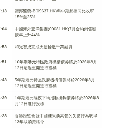
7:13
禮邦醫藥-B(09637.HK)料中期虧損同比收窄
15%至25%
7:04
中國海外宏洋集團(00081.HK)7月合約銷售額
按年上升44%
6:53
和光智成完成天使輪數千萬融資
6:51
10年期港元特區政府機構債券將於2026年8月
12日透過重開進行投標
6:43
5年期港元特區政府機構債券將於2026年8月
12日透過重開進行投標
6:39
1年期港元隔夜平均指數掛鉤債券將於2026年8
月12日進行投標
6:28
香港證監會就中國糖果前高管的失當行為取得
13年取消資格令