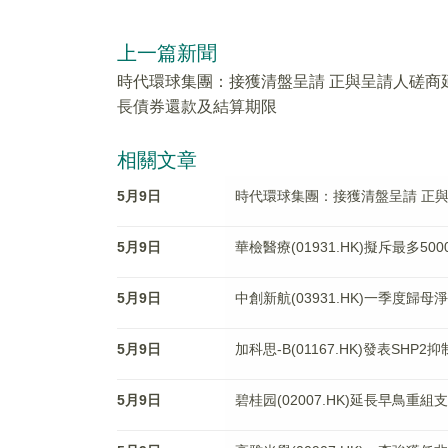
上一篇新聞
時代環球集團：接獲清盤呈請 正與呈請人磋商
長債券還款及結算期限
相關文章
5月9日
時代環球集團：接獲清盤呈請 正
5月9日
華檢醫療(01931.HK)擬斥最多5
5月9日
中創新航(03931.HK)一季度歸母
5月9日
加科思-B(01167.HK)發表SHP2
5月9日
碧桂园(02007.HK)延長早鳥