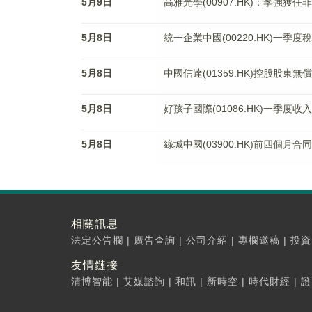
5月9日
高雅光學(00907.HK)：李強獲任
5月8日
統一企業中國(00220.HK)一季度
5月8日
中國信達(01359.HK)控股股東
5月8日
好孩子國際(01086.HK)一季度收
5月8日
綠城中國(03900.HK)前四個月合
相關訊息
法定公告欄
|
廣告查詢
|
公司介紹
|
專欄邀稿
|
投資
友情鏈接
清博智能
|
艾媒諮詢
|
和訊
|
新時空
|
時代財經
|
證