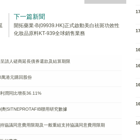
1
下一篇新聞
延
開拓藥業-B(09939.HK)正式啟動美白祛斑功效性
1
化妝品原料KT-939全球銷售業務
1
與呈請人磋商延長債券還款及結算期限
1
000萬港元購回股份
1
淨利潤同比增長36.11%
1
抑制劑SITNEPROTAFIB聯用研究數據
1
重組支持協議同意費用限期及一般重組支持協議同意費用限期