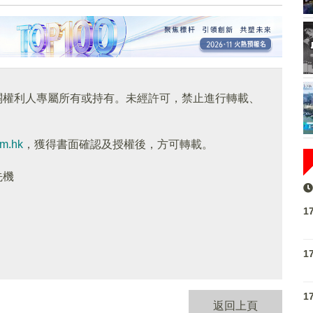
關權利人專屬所有或持有。未經許可，禁止進行轉載、
om.hk
，獲得書面確認及授權後，方可轉載。
先機
1
1
1
返回上頁